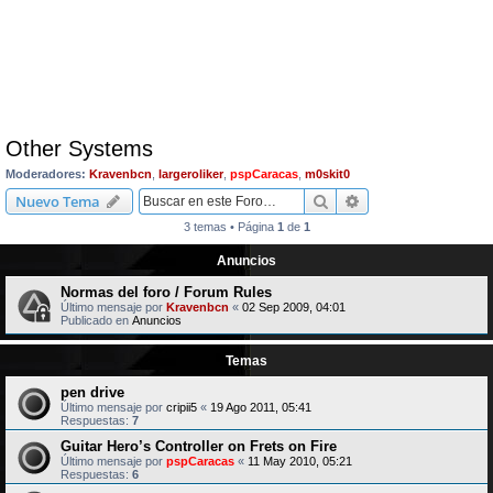
Other Systems
Moderadores:
Kravenbcn
,
largeroliker
,
pspCaracas
,
m0skit0
Buscar
Búsqueda avanzad
Nuevo Tema
3 temas • Página
1
de
1
Anuncios
Normas del foro / Forum Rules
Último mensaje por
Kravenbcn
«
02 Sep 2009, 04:01
Publicado en
Anuncios
Temas
pen drive
Último mensaje por
cripii5
«
19 Ago 2011, 05:41
Respuestas:
7
Guitar Hero’s Controller on Frets on Fire
Último mensaje por
pspCaracas
«
11 May 2010, 05:21
Respuestas:
6