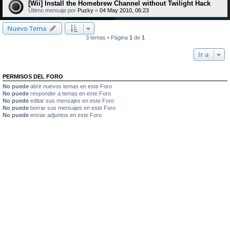
[Wii] Install the Homebrew Channel without Twilight Hack
Último mensaje por
Puzky
«
04 May 2010, 06:23
Nuevo Tema
3 temas • Página
1
de
1
Ir a
PERMISOS DEL FORO
No puede
abrir nuevos temas en este Foro
No puede
responder a temas en este Foro
No puede
editar sus mensajes en este Foro
No puede
borrar sus mensajes en este Foro
No puede
enviar adjuntos en este Foro