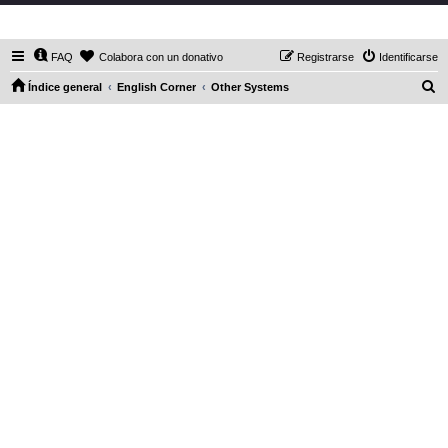
DaXHordes.org
FAQ
Colabora con un donativo
Registrarse
Identificarse
B
Índice general
English Corner
Other Systems
u
s
c
a
r