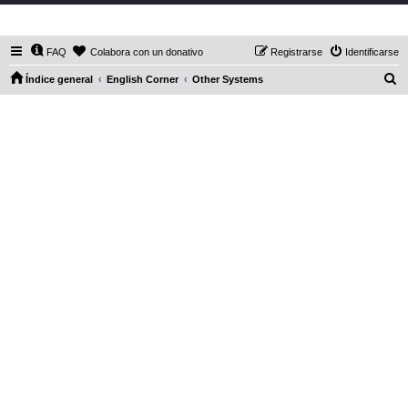
DaXHordes.org
FAQ
Colabora con un donativo
Registrarse
Identificarse
B
Índice general
English Corner
Other Systems
u
s
c
a
r