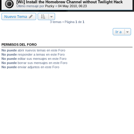
[Wii] Install the Homebrew Channel without Twilight Hack
Último mensaje por
Puzky
«
04 May 2010, 06:23
Nuevo Tema
3 temas • Página
1
de
1
Ir a
PERMISOS DEL FORO
No puede
abrir nuevos temas en este Foro
No puede
responder a temas en este Foro
No puede
editar sus mensajes en este Foro
No puede
borrar sus mensajes en este Foro
No puede
enviar adjuntos en este Foro