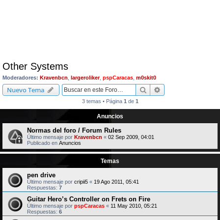
Other Systems
Moderadores:
Kravenbcn
,
largeroliker
,
pspCaracas
,
m0skit0
Buscar
Búsqueda avanzad
Nuevo Tema
3 temas • Página
1
de
1
Anuncios
Normas del foro / Forum Rules
Último mensaje por
Kravenbcn
«
02 Sep 2009, 04:01
Publicado en
Anuncios
Temas
pen drive
Último mensaje por
cripii5
«
19 Ago 2011, 05:41
Respuestas:
7
Guitar Hero’s Controller on Frets on Fire
Último mensaje por
pspCaracas
«
11 May 2010, 05:21
Respuestas:
6