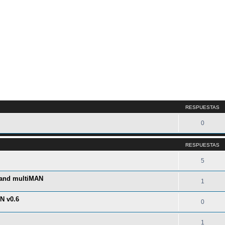
queda avanzada
RESPUESTAS
0
RESPUESTAS
5
 and multiMAN
1
N v0.6
0
1