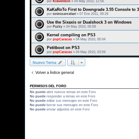
por
Kravenbcn
»
04 May 2010, 12:56
KaKaRoTo First to Downgrade 3.55 Console to 
por
toninosanrafael
»
07 Ene 2011, 09:29
Use the Sixaxis or Dualshock 3 on Windows
por
Puzky
»
04 May 2010, 05:58
Kernel compiling on PS3
por
pspCaracas
»
04 May 2010, 05:04
Petitboot on PS3
por
pspCaracas
»
04 May 2010, 03:59
Nuevo Tema
Volver a Índice general
PERMISOS DEL FORO
No puede
abrir nuevos temas en este Foro
No puede
responder a temas en este Foro
No puede
editar sus mensajes en este Foro
No puede
borrar sus mensajes en este Foro
No puede
enviar adjuntos en este Foro