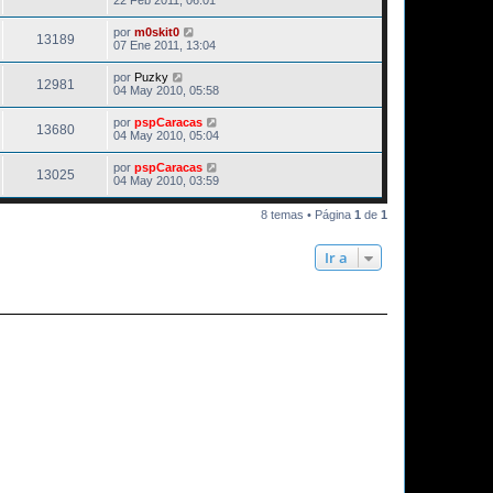
por
m0skit0
13189
07 Ene 2011, 13:04
por
Puzky
12981
04 May 2010, 05:58
por
pspCaracas
13680
04 May 2010, 05:04
por
pspCaracas
13025
04 May 2010, 03:59
8 temas • Página
1
de
1
Ir a