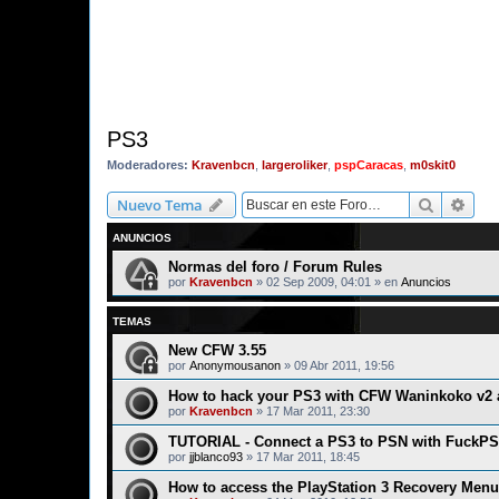
PS3
Moderadores:
Kravenbcn
,
largeroliker
,
pspCaracas
,
m0skit0
Buscar
Bús
Nuevo Tema
ANUNCIOS
Normas del foro / Forum Rules
por
Kravenbcn
»
02 Sep 2009, 04:01
» en
Anuncios
TEMAS
New CFW 3.55
por
Anonymousanon
»
09 Abr 2011, 19:56
How to hack your PS3 with CFW Waninkoko v2
por
Kravenbcn
»
17 Mar 2011, 23:30
TUTORIAL - Connect a PS3 to PSN with FuckPS
por
jjblanco93
»
17 Mar 2011, 18:45
How to access the PlayStation 3 Recovery Menu