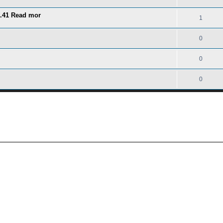
3.41 Read mor
1
0
0
0