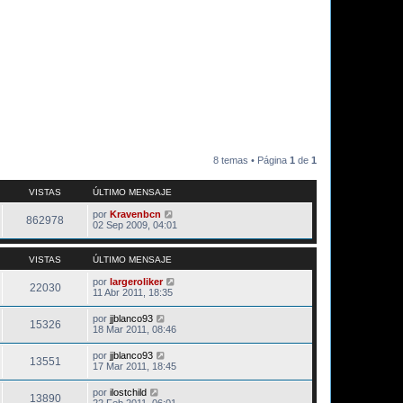
8 temas • Página
1
de
1
VISTAS
ÚLTIMO MENSAJE
por
Kravenbcn
862978
02 Sep 2009, 04:01
VISTAS
ÚLTIMO MENSAJE
por
largeroliker
22030
11 Abr 2011, 18:35
por
jjblanco93
15326
18 Mar 2011, 08:46
por
jjblanco93
13551
17 Mar 2011, 18:45
por
ilostchild
13890
22 Feb 2011, 06:01