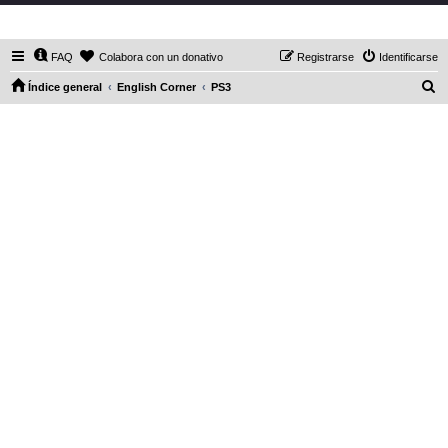
DaXHordes.org
FAQ
Colabora con un donativo
Registrarse
Identificarse
B
Índice general
English Corner
PS3
u
s
c
a
r