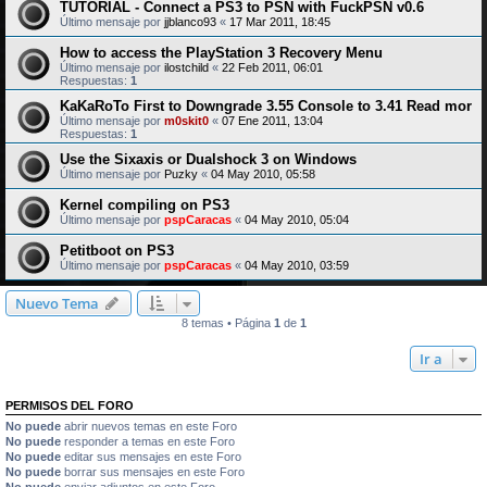
TUTORIAL - Connect a PS3 to PSN with FuckPSN v0.6
Último mensaje por
jjblanco93
«
17 Mar 2011, 18:45
How to access the PlayStation 3 Recovery Menu
Último mensaje por
ilostchild
«
22 Feb 2011, 06:01
Respuestas:
1
KaKaRoTo First to Downgrade 3.55 Console to 3.41 Read mor
Último mensaje por
m0skit0
«
07 Ene 2011, 13:04
Respuestas:
1
Use the Sixaxis or Dualshock 3 on Windows
Último mensaje por
Puzky
«
04 May 2010, 05:58
Kernel compiling on PS3
Último mensaje por
pspCaracas
«
04 May 2010, 05:04
Petitboot on PS3
Último mensaje por
pspCaracas
«
04 May 2010, 03:59
Nuevo Tema
8 temas • Página
1
de
1
Ir a
PERMISOS DEL FORO
No puede
abrir nuevos temas en este Foro
No puede
responder a temas en este Foro
No puede
editar sus mensajes en este Foro
No puede
borrar sus mensajes en este Foro
No puede
enviar adjuntos en este Foro