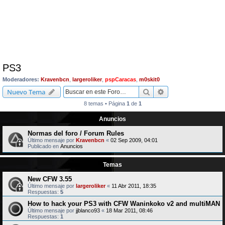
PS3
Moderadores:
Kravenbcn
,
largeroliker
,
pspCaracas
,
m0skit0
Buscar
Búsqueda avanzad
Nuevo Tema
8 temas • Página
1
de
1
Anuncios
Normas del foro / Forum Rules
Último mensaje por
Kravenbcn
«
02 Sep 2009, 04:01
Publicado en
Anuncios
Temas
New CFW 3.55
Último mensaje por
largeroliker
«
11 Abr 2011, 18:35
Respuestas:
5
How to hack your PS3 with CFW Waninkoko v2 and multiMAN
Último mensaje por
jjblanco93
«
18 Mar 2011, 08:46
Respuestas:
1