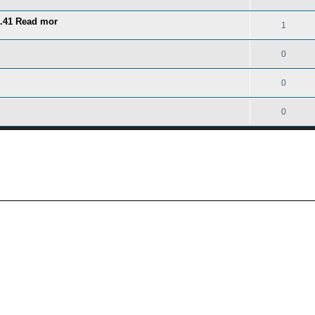
3.41 Read mor
1
0
0
0