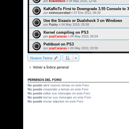
por
Kravenbcn
»
04 May 2010, 12:56
KaKaRoTo First to Downgrade 3.55 Console to 
por
toninosanrafael
»
07 Ene 2011, 09:29
Use the Sixaxis or Dualshock 3 on Windows
por
Puzky
»
04 May 2010, 05:58
Kernel compiling on PS3
por
pspCaracas
»
04 May 2010, 05:04
Petitboot on PS3
por
pspCaracas
»
04 May 2010, 03:59
Nuevo Tema
Volver a Índice general
PERMISOS DEL FORO
No puede
abrir nuevos temas en este Foro
No puede
responder a temas en este Foro
No puede
editar sus mensajes en este Foro
No puede
borrar sus mensajes en este Foro
No puede
enviar adjuntos en este Foro