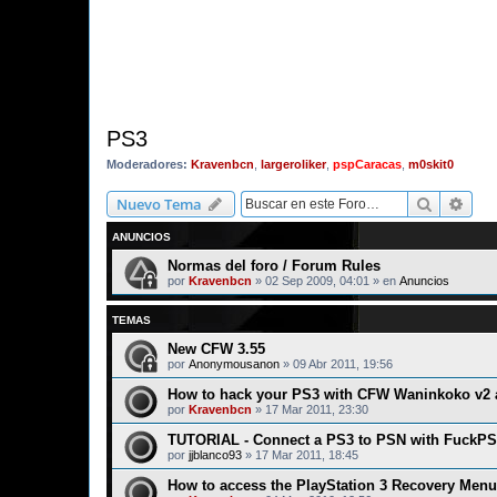
PS3
Moderadores:
Kravenbcn
,
largeroliker
,
pspCaracas
,
m0skit0
Buscar
Bús
Nuevo Tema
ANUNCIOS
Normas del foro / Forum Rules
por
Kravenbcn
»
02 Sep 2009, 04:01
» en
Anuncios
TEMAS
New CFW 3.55
por
Anonymousanon
»
09 Abr 2011, 19:56
How to hack your PS3 with CFW Waninkoko v2
por
Kravenbcn
»
17 Mar 2011, 23:30
TUTORIAL - Connect a PS3 to PSN with FuckPS
por
jjblanco93
»
17 Mar 2011, 18:45
How to access the PlayStation 3 Recovery Menu