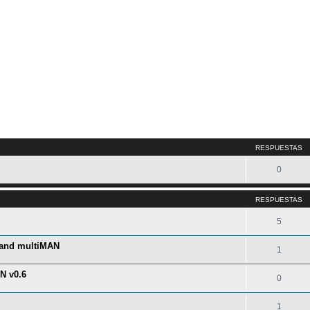
queda avanzada
RESPUESTAS
0
RESPUESTAS
5
 and multiMAN
1
N v0.6
0
1