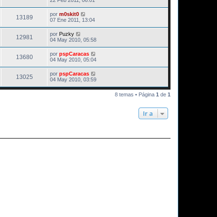
por
m0skit0
13189
07 Ene 2011, 13:04
por
Puzky
12981
04 May 2010, 05:58
por
pspCaracas
13680
04 May 2010, 05:04
por
pspCaracas
13025
04 May 2010, 03:59
8 temas • Página
1
de
1
Ir a