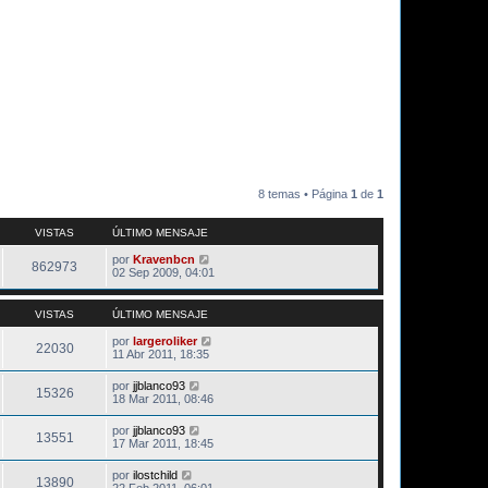
8 temas • Página
1
de
1
VISTAS
ÚLTIMO MENSAJE
por
Kravenbcn
862973
02 Sep 2009, 04:01
VISTAS
ÚLTIMO MENSAJE
por
largeroliker
22030
11 Abr 2011, 18:35
por
jjblanco93
15326
18 Mar 2011, 08:46
por
jjblanco93
13551
17 Mar 2011, 18:45
por
ilostchild
13890
22 Feb 2011, 06:01