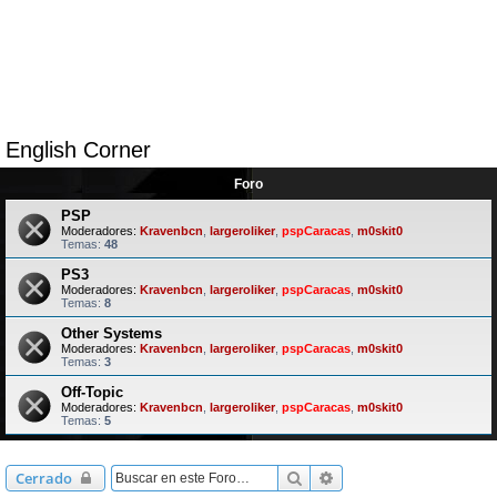
English Corner
Foro
PSP
Moderadores:
Kravenbcn
,
largeroliker
,
pspCaracas
,
m0skit0
Temas:
48
PS3
Moderadores:
Kravenbcn
,
largeroliker
,
pspCaracas
,
m0skit0
Temas:
8
Other Systems
Moderadores:
Kravenbcn
,
largeroliker
,
pspCaracas
,
m0skit0
Temas:
3
Off-Topic
Moderadores:
Kravenbcn
,
largeroliker
,
pspCaracas
,
m0skit0
Temas:
5
Buscar
Búsqueda avanzada
Cerrado