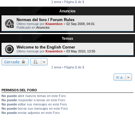
1 tema • Página
1
de
1
Anuncios
Normas del foro / Forum Rules
Último mensaje por
Kravenbcn
«
02 Sep 2009, 04:01
Publicado en
Anuncios
Temas
Welcome to the English Corner
Último mensaje por
Kravenbcn
«
03 May 2010, 13:55
Cerrado
1 tema • Página
1
de
1
Ir a
PERMISOS DEL FORO
No puede
abrir nuevos temas en este Foro
No puede
responder a temas en este Foro
No puede
editar sus mensajes en este Foro
No puede
borrar sus mensajes en este Foro
No puede
enviar adjuntos en este Foro