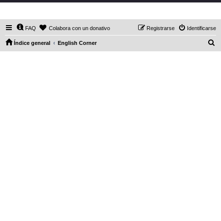
DaXHordes.org
FAQ
Colabora con un donativo
Registrarse
Identificarse
B
Índice general
English Corner
u
s
c
a
r