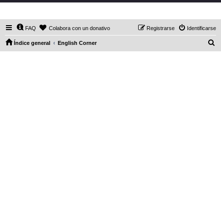
DaXHordes.org
FAQ
Colabora con un donativo
Registrarse
Identificarse
B
Índice general
English Corner
u
s
c
a
r