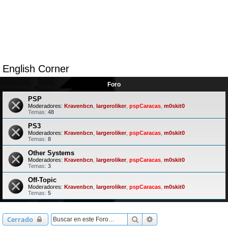
English Corner
Foro
PSP
Moderadores:
Kravenbcn
,
largeroliker
,
pspCaracas
,
m0skit0
Temas:
48
PS3
Moderadores:
Kravenbcn
,
largeroliker
,
pspCaracas
,
m0skit0
Temas:
8
Other Systems
Moderadores:
Kravenbcn
,
largeroliker
,
pspCaracas
,
m0skit0
Temas:
3
Off-Topic
Moderadores:
Kravenbcn
,
largeroliker
,
pspCaracas
,
m0skit0
Temas:
5
Buscar
Búsqueda avanzada
Cerrado