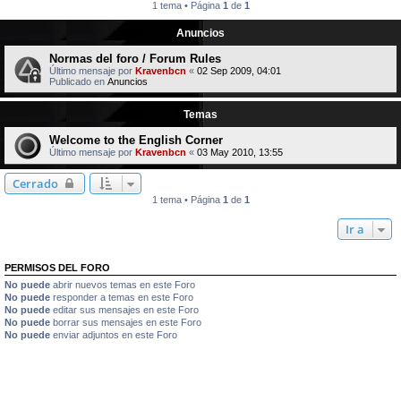
1 tema • Página
1
de
1
Anuncios
Normas del foro / Forum Rules
Último mensaje por
Kravenbcn
«
02 Sep 2009, 04:01
Publicado en
Anuncios
Temas
Welcome to the English Corner
Último mensaje por
Kravenbcn
«
03 May 2010, 13:55
Cerrado
1 tema • Página
1
de
1
Ir a
PERMISOS DEL FORO
No puede
abrir nuevos temas en este Foro
No puede
responder a temas en este Foro
No puede
editar sus mensajes en este Foro
No puede
borrar sus mensajes en este Foro
No puede
enviar adjuntos en este Foro