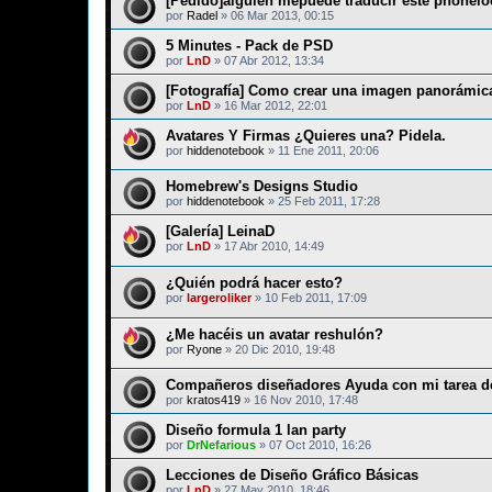
[Pedido]alguien mepuede traducir este phonelo
por
Radel
»
06 Mar 2013, 00:15
5 Minutes - Pack de PSD
por
LnD
»
07 Abr 2012, 13:34
[Fotografía] Como crear una imagen panorámic
por
LnD
»
16 Mar 2012, 22:01
Avatares Y Firmas ¿Quieres una? Pidela.
por
hiddenotebook
»
11 Ene 2011, 20:06
Homebrew's Designs Studio
por
hiddenotebook
»
25 Feb 2011, 17:28
[Galería] LeinaD
por
LnD
»
17 Abr 2010, 14:49
¿Quién podrá hacer esto?
por
largeroliker
»
10 Feb 2011, 17:09
¿Me hacéis un avatar reshulón?
por
Ryone
»
20 Dic 2010, 19:48
Compañeros diseñadores Ayuda con mi tarea de
por
kratos419
»
16 Nov 2010, 17:48
Diseño formula 1 lan party
por
DrNefarious
»
07 Oct 2010, 16:26
Lecciones de Diseño Gráfico Básicas
por
LnD
»
27 May 2010, 18:46