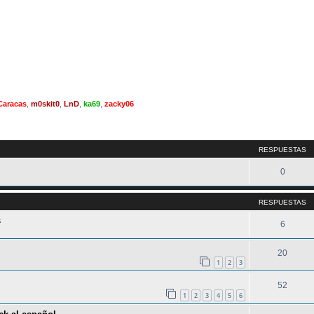
Caracas
,
m0skit0
,
LnD
,
ka69
,
zacky06
queda avanzada
RESPUESTAS
0
RESPUESTAS
s
6
20
1
2
3
52
1
2
3
4
5
6