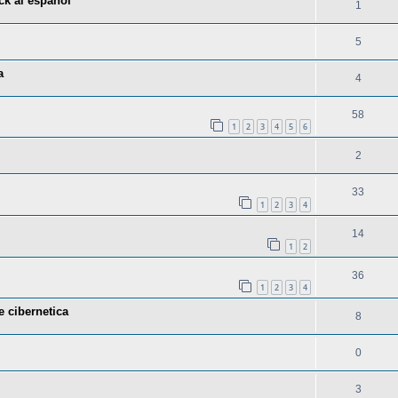
ck al español
1
5
a
4
58
1
2
3
4
5
6
2
33
1
2
3
4
14
1
2
36
1
2
3
4
 cibernetica
8
0
3