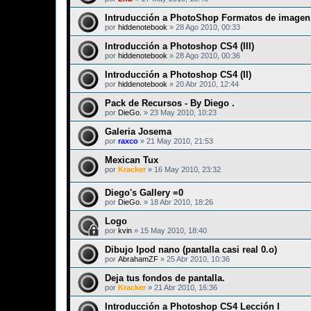
Intruducción a PhotoShop Formatos de imagen 
por
hiddenotebook
»
28 Ago 2010, 00:33
Introducción a Photoshop CS4 (III)
por
hiddenotebook
»
28 Ago 2010, 00:36
Introducción a Photoshop CS4 (II)
por
hiddenotebook
»
20 Abr 2010, 12:44
Pack de Recursos - By Diego .
por
DieGo.
»
23 May 2010, 10:23
Galeria Josema
por
raxco
»
21 May 2010, 21:53
Mexican Tux
por
Kracker
»
16 May 2010, 23:32
Diego's Gallery =0
por
DieGo.
»
18 Abr 2010, 18:26
Logo
por
kvin
»
15 May 2010, 18:40
Dibujo Ipod nano (pantalla casi real 0.o)
por
AbrahamZF
»
25 Abr 2010, 10:36
Deja tus fondos de pantalla.
por
Kracker
»
21 Abr 2010, 16:36
Introducción a Photoshop CS4 Lección I