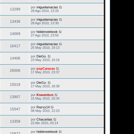
por
miguelamacias
13299
28 Ago 2010, 13:33
por
miguelamacias
13436
28 Ago 2010, 13:30
por
hiddenotebook
14069
27 Ago 2010, 23:55
por
miguelamacias
16417
25 May 2010, 19:13
por
DieGo.
14406
23 May 2010, 10:16
por
pspCaracas
26006
17 May 2010, 23:37
por
DieGo.
15019
17 May 2010, 18:39
por
Kravenbcn
13907
15 May 2010, 20:34
por
Razvy14
15047
08 May 2010, 12:23
por
Chacaritas
13359
22 Abr 2010, 03:14
por
hiddenotebook
15872