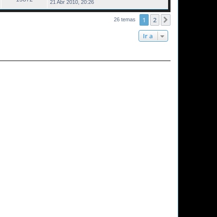
21 Abr 2010, 20:26
1
2
Siguiente
26 temas
Ir a