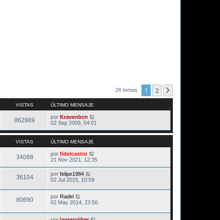
1
2
Siguiente
26 temas
VISTAS
ÚLTIMO MENSAJE
por
Kravenbcn
862989
02 Sep 2009, 04:01
VISTAS
ÚLTIMO MENSAJE
por
fidelcastro
34088
21 Nov 2021, 12:35
por
felipe1984
36104
02 Jul 2015, 10:59
por
Radel
80690
02 May 2014, 23:50
por
largeroliker