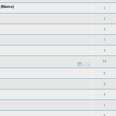
(Básico)
1
1
3
7
3
14
1
2
5
2
4
1
8