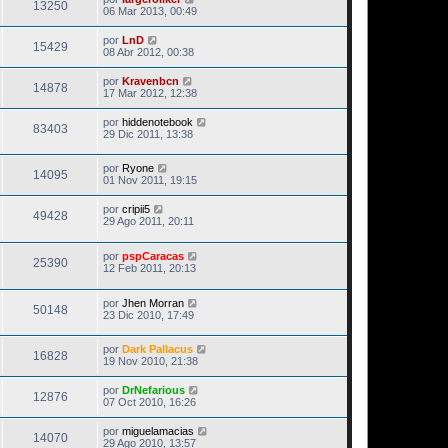
13250
06 Mar 2013, 00:49
por
LnD
15429
08 Abr 2012, 00:38
por
Kravenbcn
14878
17 Mar 2012, 12:38
por
hiddenotebook
83403
29 Dic 2011, 13:38
por
Ryone
14095
01 Nov 2011, 19:15
por
cripii5
49428
29 Ago 2011, 20:11
por
pspCaracas
25390
12 Feb 2011, 20:13
por
Jhen Morran
50148
23 Dic 2010, 17:49
por
Dark Pallacus
16828
19 Nov 2010, 21:38
por
DrNefarious
12876
07 Oct 2010, 16:26
por
miguelamacias
14070
29 Ago 2010, 13:57