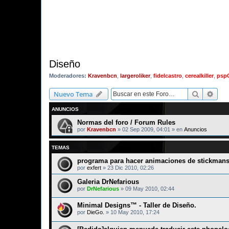
Diseño
Moderadores:
Kravenbcn
,
largeroliker
,
fidelcastro
,
cerealkiller
,
psp
Buscar
Bús
Nuevo Tema
ANUNCIOS
Normas del foro / Forum Rules
por
Kravenbcn
»
02 Sep 2009, 04:01
» en
Anuncios
TEMAS
programa para hacer animaciones de stickman
por
exfert
»
23 Dic 2010, 02:26
Galeria DrNefarious
por
DrNefarious
»
09 May 2010, 02:44
Minimal Designs™ - Taller de Diseño.
por
DieGo.
»
10 May 2010, 17:24