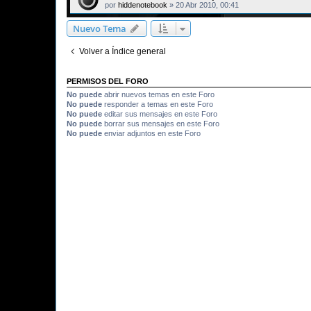
por
hiddenotebook
»
20 Abr 2010, 00:41
Nuevo Tema
Volver a Índice general
PERMISOS DEL FORO
No puede
abrir nuevos temas en este Foro
No puede
responder a temas en este Foro
No puede
editar sus mensajes en este Foro
No puede
borrar sus mensajes en este Foro
No puede
enviar adjuntos en este Foro