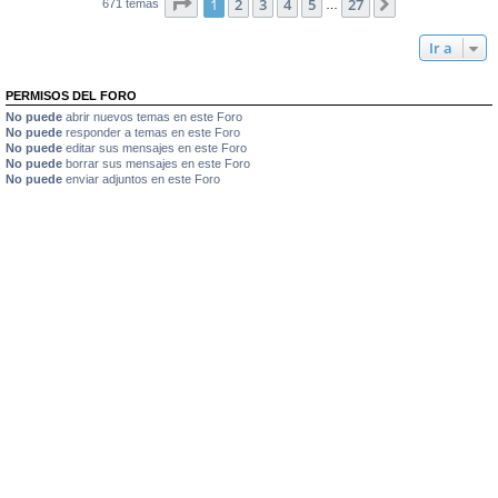
Página
1
de
27
1
2
3
4
5
27
Siguiente
671 temas
…
Ir a
PERMISOS DEL FORO
No puede
abrir nuevos temas en este Foro
No puede
responder a temas en este Foro
No puede
editar sus mensajes en este Foro
No puede
borrar sus mensajes en este Foro
No puede
enviar adjuntos en este Foro