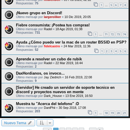
Respuestas:
75
1
5
6
7
8
…
¡Nuevo grupo en Discord!
Último mensaje por
largeroliker
«
10 Dic 2019, 20:05
Fiebre consumista: ¡Postea tus compras!
Último mensaje por
Radel
«
18 Ago 2019, 01:38
Respuestas:
731
1
71
72
73
74
…
Ayuda ¿Cómo puedo ver la mac de un router BSSID en PSP?
Último mensaje por
fidelcastro
«
24 Mar 2019, 11:36
Respuestas:
52
1
2
3
4
5
6
Aprende a resolver un cubo de rubik
Último mensaje por
Radel
«
22 Mar 2019, 16:44
Respuestas:
2
DaxHordianos, os invoco...
Último mensaje por
Jay Ziedrich
«
16 Feb 2019, 22:08
Respuestas:
9
[Servidor] He creado un servidor de soporte tecnico en
discord y proyectos nuevos en mente
Último mensaje por
Dark_House
«
13 Ene 2019, 16:50
Muestra tu "Acerca del telefono" :D
Último mensaje por
DaniPhii
«
30 Sep 2018, 17:08
Respuestas:
203
1
18
19
20
21
…
Nuevo Tema