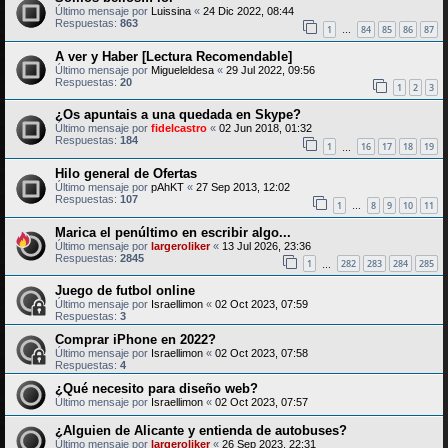
Último mensaje por
Luissina
«
24 Dic 2022, 08:44
Respuestas:
863
1
84
85
86
87
…
A ver y Haber [Lectura Recomendable]
Último mensaje por
Migueleldesa
«
29 Jul 2022, 09:56
Respuestas:
20
1
2
3
¿Os apuntais a una quedada en Skype?
Último mensaje por
fidelcastro
«
02 Jun 2018, 01:32
Respuestas:
184
1
16
17
18
19
…
Hilo general de Ofertas
Último mensaje por
pAhKT
«
27 Sep 2013, 12:02
Respuestas:
107
1
8
9
10
11
…
Marica el penúltimo en escribir algo...
Último mensaje por
largeroliker
«
13 Jul 2026, 23:36
Respuestas:
2845
1
282
283
284
285
…
Juego de futbol online
Último mensaje por
Israellimon
«
02 Oct 2023, 07:59
Respuestas:
3
Comprar iPhone en 2022?
Último mensaje por
Israellimon
«
02 Oct 2023, 07:58
Respuestas:
4
¿Qué necesito para diseño web?
Último mensaje por
Israellimon
«
02 Oct 2023, 07:57
¿Alguien de Alicante y entienda de autobuses?
Último mensaje por
largeroliker
«
26 Sep 2023, 22:31