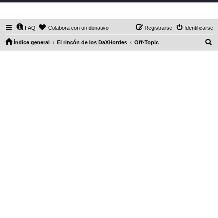
DaXHordes.org
FAQ
Colabora con un donativo
Registrarse
Identificarse
B
Índice general
El rincón de los DaXHordes
Off-Topic
u
s
c
a
r