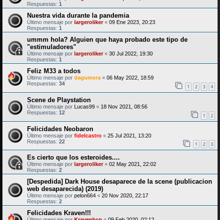
Respuestas:
1
Nuestra vida durante la pandemia
Último mensaje por
largeroliker
«
09 Ene 2023, 20:23
Respuestas:
1
ummm hola? Alguien que haya probado este tipo de
"estimuladores"
Último mensaje por
largeroliker
«
30 Jul 2022, 19:30
Respuestas:
1
Feliz M33 a todos
Último mensaje por
dagumora
«
06 May 2022, 18:59
Respuestas:
34
1
2
3
4
Scene de Playstation
Último mensaje por
Lucas99
«
18 Nov 2021, 08:56
Respuestas:
12
1
2
Felicidades Neobaron
Último mensaje por
fidelcastro
«
25 Jul 2021, 13:20
Respuestas:
22
1
2
3
Es cierto que los esteroides....
Último mensaje por
largeroliker
«
02 May 2021, 22:02
Respuestas:
2
[Despedida] Dark House desaparece de la scene (publicacion
web desaparecida) (2019)
Último mensaje por
pelon664
«
20 Nov 2020, 22:17
Respuestas:
2
Felicidades Kraven!!!
Último mensaje por
Kravenbcn
«
09 Feb 2020, 02:12