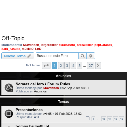
Off-Topic
Moderadores:
Kravenbcn
,
largeroliker
,
fidelcastro
,
cerealkiller
,
pspCaracas
,
dark_sasuke
,
m0skit0
,
LnD
Buscar
Búsqueda avanzad
Nuevo Tema
Página
1
de
27
1
2
3
4
5
27
Siguiente
671 temas
…
Anuncios
Normas del foro / Forum Rules
Último mensaje por
Kravenbcn
«
02 Sep 2009, 04:01
Publicado en
Anuncios
Temas
Presentaciones
Último mensaje por
tivin65
«
01 Feb 2023, 16:02
Respuestas:
451
1
43
44
45
46
…
Somos bellos!!! lol