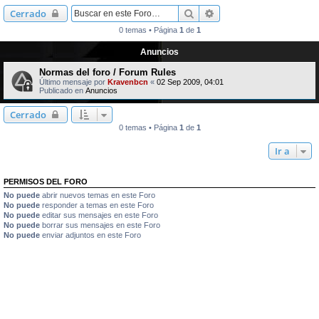
Buscar
Búsqueda avanzada
Cerrado
0 temas • Página
1
de
1
Anuncios
Normas del foro / Forum Rules
Último mensaje por
Kravenbcn
«
02 Sep 2009, 04:01
Publicado en
Anuncios
Cerrado
0 temas • Página
1
de
1
Ir a
PERMISOS DEL FORO
No puede
abrir nuevos temas en este Foro
No puede
responder a temas en este Foro
No puede
editar sus mensajes en este Foro
No puede
borrar sus mensajes en este Foro
No puede
enviar adjuntos en este Foro