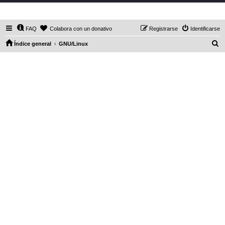
DaXHordes.org
FAQ
Colabora con un donativo
Registrarse
Identificarse
B
Índice general
GNU/Linux
u
s
c
a
r