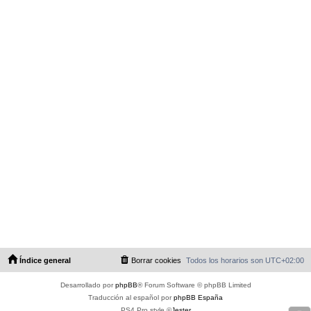
Índice general
Borrar cookies
Todos los horarios son
UTC+02:00
Desarrollado por
phpBB
® Forum Software © phpBB Limited
Traducción al español por
phpBB España
PS4 Pro style ©
Jester