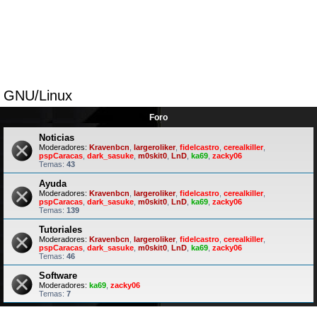
GNU/Linux
Foro
Noticias
Moderadores:
Kravenbcn
,
largeroliker
,
fidelcastro
,
cerealkiller
,
pspCaracas
,
dark_sasuke
,
m0skit0
,
LnD
,
ka69
,
zacky06
Temas:
43
Ayuda
Moderadores:
Kravenbcn
,
largeroliker
,
fidelcastro
,
cerealkiller
,
pspCaracas
,
dark_sasuke
,
m0skit0
,
LnD
,
ka69
,
zacky06
Temas:
139
Tutoriales
Moderadores:
Kravenbcn
,
largeroliker
,
fidelcastro
,
cerealkiller
,
pspCaracas
,
dark_sasuke
,
m0skit0
,
LnD
,
ka69
,
zacky06
Temas:
46
Software
Moderadores:
ka69
,
zacky06
Temas:
7