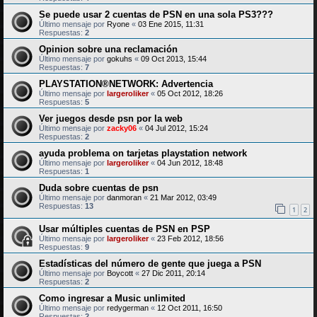
Se puede usar 2 cuentas de PSN en una sola PS3???
Último mensaje por
Ryone
«
03 Ene 2015, 11:31
Respuestas:
2
Opinion sobre una reclamación
Último mensaje por
gokuhs
«
09 Oct 2013, 15:44
Respuestas:
7
PLAYSTATION®NETWORK: Advertencia
Último mensaje por
largeroliker
«
05 Oct 2012, 18:26
Respuestas:
5
Ver juegos desde psn por la web
Último mensaje por
zacky06
«
04 Jul 2012, 15:24
Respuestas:
2
ayuda problema on tarjetas playstation network
Último mensaje por
largeroliker
«
04 Jun 2012, 18:48
Respuestas:
1
Duda sobre cuentas de psn
Último mensaje por
danmoran
«
21 Mar 2012, 03:49
Respuestas:
13
1
2
Usar múltiples cuentas de PSN en PSP
Último mensaje por
largeroliker
«
23 Feb 2012, 18:56
Respuestas:
9
Estadísticas del número de gente que juega a PSN
Último mensaje por
Boycott
«
27 Dic 2011, 20:14
Respuestas:
2
Como ingresar a Music unlimited
Último mensaje por
redygerman
«
12 Oct 2011, 16:50
Respuestas:
2