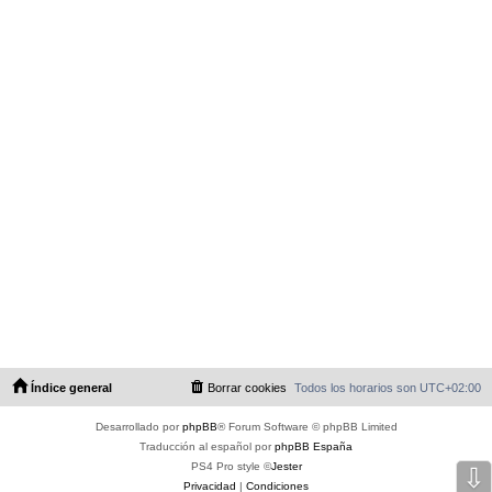
Índice general
Borrar cookies
Todos los horarios son
UTC+02:00
Desarrollado por
phpBB
® Forum Software © phpBB Limited
Traducción al español por
phpBB España
PS4 Pro style ©
Jester
⇩
Privacidad
|
Condiciones