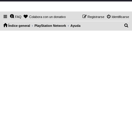
DaXHordes.org
FAQ
Colabora con un donativo
Registrarse
Identificarse
B
Índice general
PlayStation Network
Ayuda
u
s
c
a
r