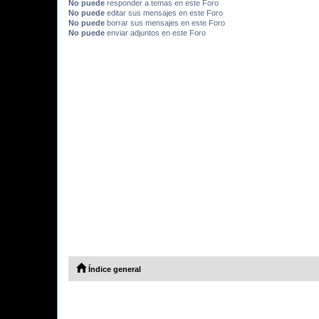
No puede
responder a temas en este Foro
No puede
editar sus mensajes en este Foro
No puede
borrar sus mensajes en este Foro
No puede
enviar adjuntos en este Foro
Índice general