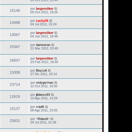
por
largeroliker
15146
05 Oct 2012, 18:26
por
zacky06
13498
04 Jul 2012, 15:24
por
largeroliker
13067
04 Jun 2012, 18:48
por
danmoran
25367
21 Mar 2012, 03:49
por
largeroliker
16647
23 Feb 2012, 18:56
por
Boycott
13308
27 Dic 2011, 20:14
por
redygerman
23714
12 Oct 2011, 16:50
por
jjblanco93
12619
10 Ago 2011, 14:29
por
cripii5
15137
08 Ago 2011, 23:55
por
~Rdavid~
25831
29 Jul 2011, 01:36