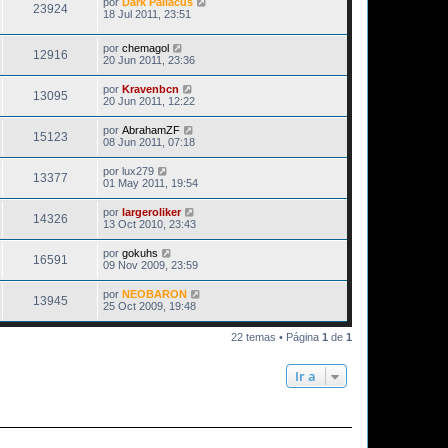
por
Dark Pallacus
23924
18 Jul 2011, 23:51
por
chemagol
12916
20 Jun 2011, 23:36
por
Kravenbcn
13095
20 Jun 2011, 12:22
por
AbrahamZF
15123
08 Jun 2011, 07:18
por
lux279
13377
01 May 2011, 19:54
por
largeroliker
14326
13 Oct 2010, 23:43
por
gokuhs
16591
09 Nov 2009, 23:59
por
NEOBARON
13945
25 Oct 2009, 19:48
22 temas • Página
1
de
1
Ir a