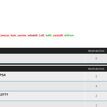
Caracas
,
dark_sasuke
,
m0skit0
,
LnD
,
ka69
,
zacky06
,
driKton
queda avanzada
RESPUESTAS
0
RESPUESTAS
 PS4
2
4
PS3???
2
7