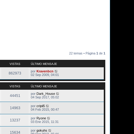
22 temas • Página
1
de
1
VISTAS
ÚLTIMO MENSAJE
por
Kravenbcn
862973
02 Sep 2009, 04:01
VISTAS
ÚLTIMO MENSAJE
por
Dark_House
44451
04 Sep 2017, 05:02
por
cripii5
14963
04 Feb 2015, 00:47
por
Ryone
13237
03 Ene 2015, 11:31
por
gokuhs
15634
09 Oct 2013, 15:44