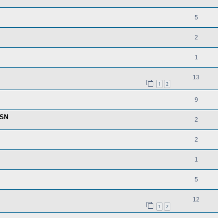
5
2
1
13
1
2
9
PSN
2
2
1
5
12
1
2