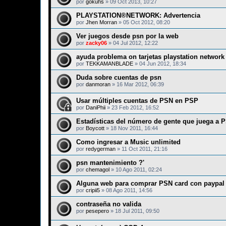
por
gokuhs
»
09 Oct 2013, 10:27
PLAYSTATION®NETWORK: Advertencia
por
Jhen Morran
»
05 Oct 2012, 08:20
Ver juegos desde psn por la web
por
zacky06
»
04 Jul 2012, 12:22
ayuda problema on tarjetas playstation network
por
TEKKAMANBLADE
»
04 Jun 2012, 18:34
Duda sobre cuentas de psn
por
danmoran
»
16 Mar 2012, 06:39
Usar múltiples cuentas de PSN en PSP
por
DaniPhii
»
23 Feb 2012, 16:52
Estadísticas del número de gente que juega a 
por
Boycott
»
18 Nov 2011, 16:44
Como ingresar a Music unlimited
por
redygerman
»
11 Oct 2011, 21:16
psn mantenimiento ?'
por
chemagol
»
10 Ago 2011, 02:24
Alguna web para comprar PSN card con paypal
por
cripii5
»
08 Ago 2011, 14:56
contraseña no valida
por
pesepero
»
18 Jul 2011, 09:50