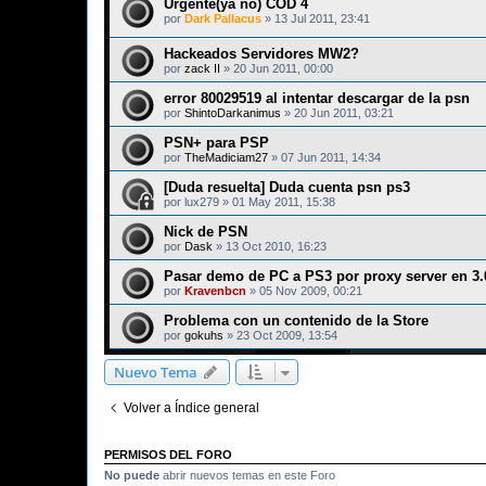
Urgente(ya no) COD 4
por
Dark Pallacus
»
13 Jul 2011, 23:41
Hackeados Servidores MW2?
por
zack II
»
20 Jun 2011, 00:00
error 80029519 al intentar descargar de la psn
por
ShintoDarkanimus
»
20 Jun 2011, 03:21
PSN+ para PSP
por
TheMadiciam27
»
07 Jun 2011, 14:34
[Duda resuelta] Duda cuenta psn ps3
por
lux279
»
01 May 2011, 15:38
Nick de PSN
por
Dask
»
13 Oct 2010, 16:23
Pasar demo de PC a PS3 por proxy server en 3.
por
Kravenbcn
»
05 Nov 2009, 00:21
Problema con un contenido de la Store
por
gokuhs
»
23 Oct 2009, 13:54
Nuevo Tema
Volver a Índice general
PERMISOS DEL FORO
No puede
abrir nuevos temas en este Foro