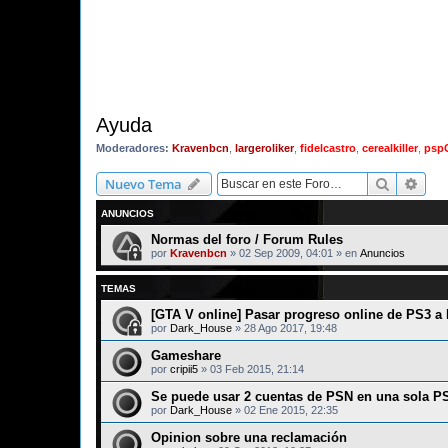
Ayuda
Moderadores:
Kravenbcn
,
largeroliker
,
fidelcastro
,
cerealkiller
,
psp
Buscar
Bús
Nuevo Tema
ANUNCIOS
Normas del foro / Forum Rules
por
Kravenbcn
»
02 Sep 2009, 04:01
» en
Anuncios
TEMAS
[GTA V online] Pasar progreso online de PS3 a
por
Dark_House
»
28 Ago 2017, 19:48
Gameshare
por
cripii5
»
03 Feb 2015, 21:14
Se puede usar 2 cuentas de PSN en una sola 
por
Dark_House
»
02 Ene 2015, 22:35
Opinion sobre una reclamación