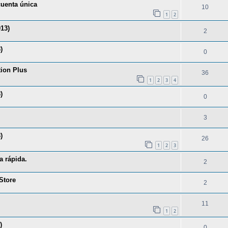
cuenta única
10
1
2
13)
2
)
0
tion Plus
36
1
2
3
4
)
0
3
)
26
1
2
3
 rápida.
2
 Store
2
11
1
2
)
0