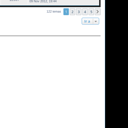
09 Nov 2012, 19:44
1
2
3
4
5
Siguiente
122 temas
Ir a