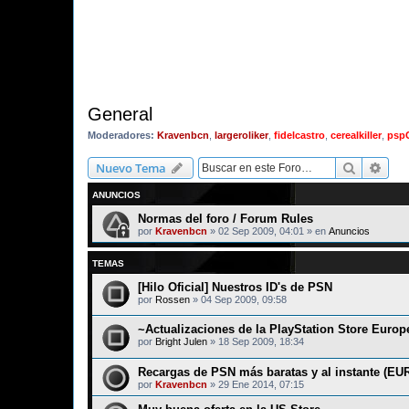
General
Moderadores:
Kravenbcn
,
largeroliker
,
fidelcastro
,
cerealkiller
,
psp
Buscar
Bús
Nuevo Tema
ANUNCIOS
Normas del foro / Forum Rules
por
Kravenbcn
»
02 Sep 2009, 04:01
» en
Anuncios
TEMAS
[Hilo Oficial] Nuestros ID's de PSN
por
Rossen
»
04 Sep 2009, 09:58
~Actualizaciones de la PlayStation Store Europ
por
Bright Julen
»
18 Sep 2009, 18:34
Recargas de PSN más baratas y al instante (EU
por
Kravenbcn
»
29 Ene 2014, 07:15