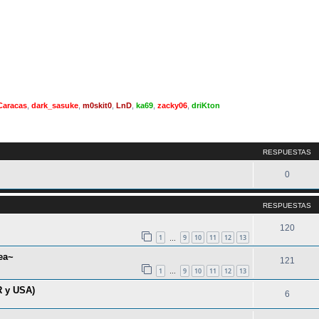
Caracas
,
dark_sasuke
,
m0skit0
,
LnD
,
ka69
,
zacky06
,
driKton
queda avanzada
RESPUESTAS
0
RESPUESTAS
120
1
9
10
11
12
13
…
ea~
121
1
9
10
11
12
13
…
R y USA)
6