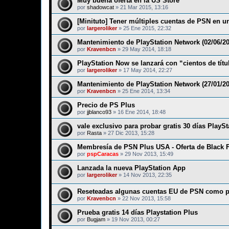
Muy buena oferta en la US Store
por
shadowcat
»
21 Mar 2015, 13:16
[Minituto] Tener múltiples cuentas de PSN en u
por
largeroliker
»
25 Ene 2015, 22:32
Mantenimiento de PlayStation Network (02/06/20
por
Kravenbcn
»
29 May 2014, 18:18
PlayStation Now se lanzará con “cientos de títu
por
largeroliker
»
17 May 2014, 22:27
Mantenimiento de PlayStation Network (27/01/20
por
Kravenbcn
»
25 Ene 2014, 13:34
Precio de PS Plus
por
jjblanco93
»
16 Ene 2014, 18:48
vale exclusivo para probar gratis 30 días PlayS
por
Rasta
»
27 Dic 2013, 15:28
Membresía de PSN Plus USA - Oferta de Black F
por
pspCaracas
»
29 Nov 2013, 15:49
Lanzada la nueva PlayStation App
por
largeroliker
»
14 Nov 2013, 22:35
Reseteadas algunas cuentas EU de PSN como p
por
Kravenbcn
»
22 Nov 2013, 15:58
Prueba gratis 14 días Playstation Plus
por
Bugjam
»
19 Nov 2013, 00:27