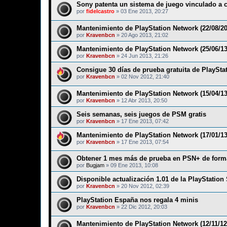
Sony patenta un sistema de juego vinculado a 
por
fidelcastro
»
03 Ene 2013, 20:27
Mantenimiento de PlayStation Network (22/08/20
por
Kravenbcn
»
20 Ago 2013, 21:02
Mantenimiento de PlayStation Network (25/06/13
por
Kravenbcn
»
24 Jun 2013, 21:26
Consigue 30 días de prueba gratuita de PlaySta
por
Kravenbcn
»
02 Nov 2012, 21:40
Mantenimiento de PlayStation Network (15/04/13
por
Kravenbcn
»
12 Abr 2013, 20:50
Seis semanas, seis juegos de PSM gratis
por
Kravenbcn
»
17 Ene 2013, 07:42
Mantenimiento de PlayStation Network (17/01/13
por
Kravenbcn
»
17 Ene 2013, 07:54
Obtener 1 mes más de prueba en PSN+ de forma
por
Bugjam
»
09 Ene 2013, 10:08
Disponible actualización 1.01 de la PlayStation
por
Kravenbcn
»
20 Nov 2012, 02:39
PlayStation España nos regala 4 minis
por
Kravenbcn
»
22 Dic 2012, 20:03
Mantenimiento de PlayStation Network (12/11/12