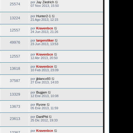
por
Jay Ziedrich
25574
07 Nov 2013, 15:50
por
Hunter2-1
13224
21 Ago 2013, 12:15
por
Kravenbcn
12557
24 Jun 2013, 21:26
por
largeroliker
49976
23 Jun 2013, 13:53
por
Kravenbcn
12557
12 Abr 2013, 20:50
por
Kravenbcn
13618
10 Feb 2013, 23:09
por
jjblanco93
37587
27 Ene 2013, 14:03
por
Bugjam
13329
12 Ene 2013, 10:08
por
Ryone
13673
05 Ene 2013, 11:59
por
DaniPhii
23613
25 Dic 2012, 19:33
por
Kravenbcn
12367