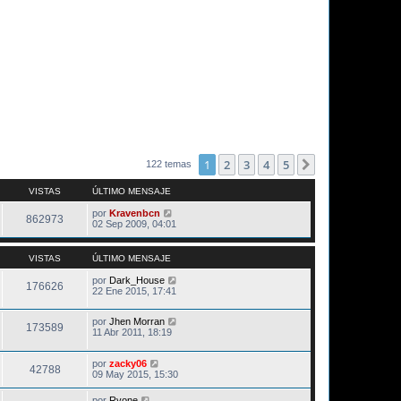
1
2
3
4
5
Siguiente
122 temas
VISTAS
ÚLTIMO MENSAJE
por
Kravenbcn
862973
02 Sep 2009, 04:01
VISTAS
ÚLTIMO MENSAJE
por
Dark_House
176626
22 Ene 2015, 17:41
por
Jhen Morran
173589
11 Abr 2011, 18:19
por
zacky06
42788
09 May 2015, 15:30
por
Ryone