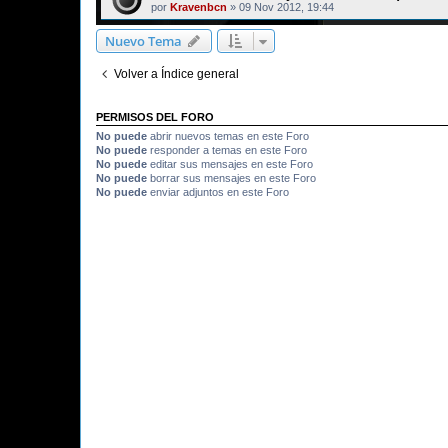
por
Kravenbcn
»
09 Nov 2012, 19:44
Nuevo Tema
Volver a Índice general
PERMISOS DEL FORO
No puede
abrir nuevos temas en este Foro
No puede
responder a temas en este Foro
No puede
editar sus mensajes en este Foro
No puede
borrar sus mensajes en este Foro
No puede
enviar adjuntos en este Foro