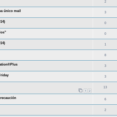
2
na único mail
3
14)
0
los”
0
14)
1
8
tation®Plus
3
riday
3
13
1
2
recaución
6
2