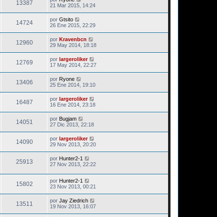
13387
21 Mar 2015, 14:24
por
Gtsito
14724
26 Ene 2015, 22:29
por
Kravenbcn
12960
29 May 2014, 18:18
por
largeroliker
12769
17 May 2014, 22:27
por
Ryone
13406
25 Ene 2014, 19:10
por
largeroliker
16487
16 Ene 2014, 23:18
por
Bugjam
14051
27 Dic 2013, 22:18
por
largeroliker
14090
29 Nov 2013, 20:20
por
Hunter2-1
25913
27 Nov 2013, 22:22
por
Hunter2-1
15802
23 Nov 2013, 00:21
por
Jay Ziedrich
13511
19 Nov 2013, 16:07