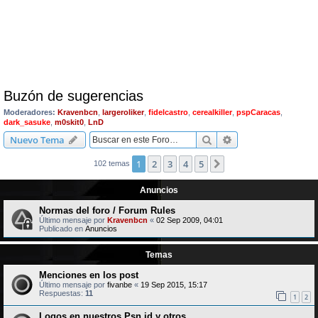
Buzón de sugerencias
Moderadores:
Kravenbcn
,
largeroliker
,
fidelcastro
,
cerealkiller
,
pspCaracas
,
dark_sasuke
,
m0skit0
,
LnD
Buscar
Búsqueda avanzad
Nuevo Tema
1
2
3
4
5
Siguiente
102 temas
Anuncios
Normas del foro / Forum Rules
Último mensaje por
Kravenbcn
«
02 Sep 2009, 04:01
Publicado en
Anuncios
Temas
Menciones en los post
Último mensaje por
fivanbe
«
19 Sep 2015, 15:17
Respuestas:
11
1
2
Logos en nuestros Psn id y otros