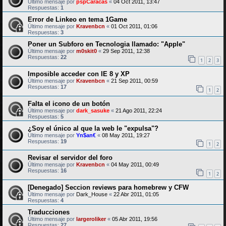
Último mensaje por
pspCaracas
«
04 Oct 2011, 13:47
Respuestas:
1
Error de Linkeo en tema 1Game
Último mensaje por
Kravenbcn
«
01 Oct 2011, 01:06
Respuestas:
3
Poner un Subforo en Tecnologia llamado: "Apple"
Último mensaje por
m0skit0
«
29 Sep 2011, 12:38
Respuestas:
22
1
2
3
Imposible acceder con IE 8 y XP
Último mensaje por
Kravenbcn
«
21 Sep 2011, 00:59
Respuestas:
17
1
2
Falta el icono de un botón
Último mensaje por
dark_sasuke
«
21 Ago 2011, 22:24
Respuestas:
5
¿Soy el único al que la web le "expulsa"?
Último mensaje por
Yn$an€
«
08 May 2011, 19:27
Respuestas:
19
1
2
Revisar el servidor del foro
Último mensaje por
Kravenbcn
«
04 May 2011, 00:49
Respuestas:
16
1
2
[Denegado] Seccion reviews para homebrew y CFW
Último mensaje por
Dark_House
«
22 Abr 2011, 01:05
Respuestas:
4
Traducciones
Último mensaje por
largeroliker
«
05 Abr 2011, 19:56
Respuestas:
27