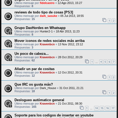
Último mensaje por
fidelcastro
«
12 Ago 2013, 15:27
Respuestas:
8
reviews de todo tipo de cosas [PS3]
Último mensaje por
dark_sasuke
«
05 Jul 2013, 18:55
Respuestas:
15
1
2
Grupo DaxHordes en Whatsapp
Último mensaje por
Hunter2-1
«
18 Abr 2013, 11:23
Respuestas:
8
Mover iconos de redes sociales más arriba
Último mensaje por
Kravenbcn
«
13 Nov 2012, 23:12
Respuestas:
3
Un poco de cabeza...
Último mensaje por
Kravenbcn
«
28 Oct 2012, 20:29
Respuestas:
62
1
4
5
6
7
…
Añadir un par de cositas
Último mensaje por
Kravenbcn
«
12 Oct 2012, 20:31
Respuestas:
12
1
2
Que IRC os gusta más?
Último mensaje por
Dark_House
«
31 Oct 2011, 21:21
Respuestas:
18
1
2
Deslogueo autómatico general
Último mensaje por
Kravenbcn
«
21 Oct 2011, 08:30
Respuestas:
165
1
14
15
16
17
…
Soporte para los codigos de insertar en youtube