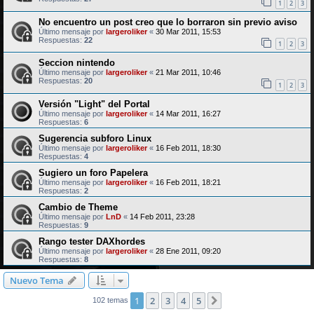
1
2
3
No encuentro un post creo que lo borraron sin previo aviso
Último mensaje por
largeroliker
«
30 Mar 2011, 15:53
Respuestas:
22
1
2
3
Seccion nintendo
Último mensaje por
largeroliker
«
21 Mar 2011, 10:46
Respuestas:
20
1
2
3
Versión "Light" del Portal
Último mensaje por
largeroliker
«
14 Mar 2011, 16:27
Respuestas:
6
Sugerencia subforo Linux
Último mensaje por
largeroliker
«
16 Feb 2011, 18:30
Respuestas:
4
Sugiero un foro Papelera
Último mensaje por
largeroliker
«
16 Feb 2011, 18:21
Respuestas:
2
Cambio de Theme
Último mensaje por
LnD
«
14 Feb 2011, 23:28
Respuestas:
9
Rango tester DAXhordes
Último mensaje por
largeroliker
«
28 Ene 2011, 09:20
Respuestas:
8
Nuevo Tema
1
2
3
4
5
Siguiente
102 temas