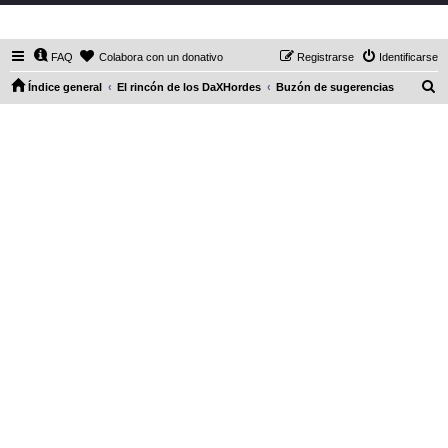
DaXHordes.org
FAQ
Colabora con un donativo
Registrarse
Identificarse
B
Índice general
El rincón de los DaXHordes
Buzón de sugerencias
u
s
c
a
r