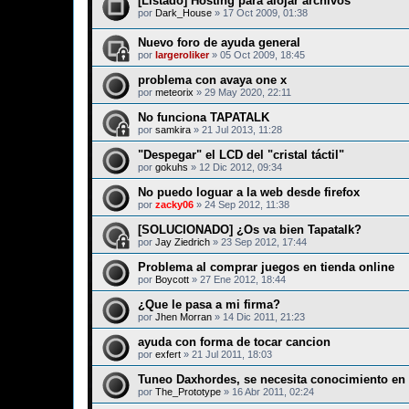
[Listado] Hosting para alojar archivos
por
Dark_House
»
17 Oct 2009, 01:38
Nuevo foro de ayuda general
por
largeroliker
»
05 Oct 2009, 18:45
problema con avaya one x
por
meteorix
»
29 May 2020, 22:11
No funciona TAPATALK
por
samkira
»
21 Jul 2013, 11:28
"Despegar" el LCD del "cristal táctil"
por
gokuhs
»
12 Dic 2012, 09:34
No puedo loguar a la web desde firefox
por
zacky06
»
24 Sep 2012, 11:38
[SOLUCIONADO] ¿Os va bien Tapatalk?
por
Jay Ziedrich
»
23 Sep 2012, 17:44
Problema al comprar juegos en tienda online
por
Boycott
»
27 Ene 2012, 18:44
¿Que le pasa a mi firma?
por
Jhen Morran
»
14 Dic 2011, 21:23
ayuda con forma de tocar cancion
por
exfert
»
21 Jul 2011, 18:03
Tuneo Daxhordes, se necesita conocimiento en
por
The_Prototype
»
16 Abr 2011, 02:24