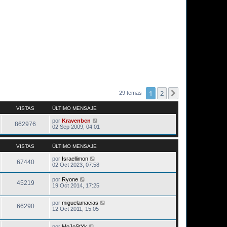
1
2
Siguiente
29 temas
VISTAS
ÚLTIMO MENSAJE
por
Kravenbcn
862976
02 Sep 2009, 04:01
VISTAS
ÚLTIMO MENSAJE
por
Israellimon
67440
02 Oct 2023, 07:58
por
Ryone
45219
19 Oct 2014, 17:25
por
miguelamacias
66290
12 Oct 2011, 15:05
por
MoJoStYk