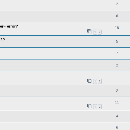
2
6
er= error?
18
1
2
???
5
7
2
11
1
2
2
11
1
2
4
5