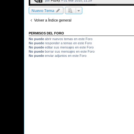
por
Puzky
»
01 Mar 2010, 21:29
Nuevo Tema
Volver a Índice general
PERMISOS DEL FORO
No puede
abrir nuevos temas en este Foro
No puede
responder a temas en este Foro
No puede
editar sus mensajes en este Foro
No puede
borrar sus mensajes en este Foro
No puede
enviar adjuntos en este Foro