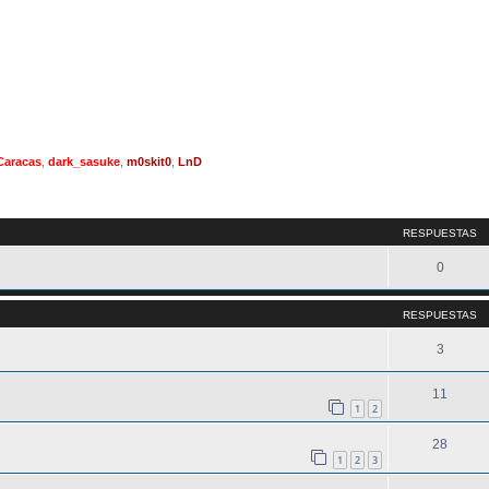
Caracas
,
dark_sasuke
,
m0skit0
,
LnD
queda avanzada
RESPUESTAS
0
RESPUESTAS
3
11
1
2
28
1
2
3