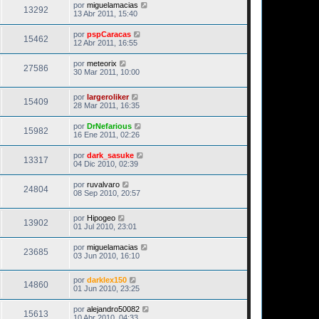
por
miguelamacias
13292
13 Abr 2011, 15:40
por
pspCaracas
15462
12 Abr 2011, 16:55
por
meteorix
27586
30 Mar 2011, 10:00
por
largeroliker
15409
28 Mar 2011, 16:35
por
DrNefarious
15982
16 Ene 2011, 02:26
por
dark_sasuke
13317
04 Dic 2010, 02:39
por
ruvalvaro
24804
08 Sep 2010, 20:57
por
Hipogeo
13902
01 Jul 2010, 23:01
por
miguelamacias
23685
03 Jun 2010, 16:10
por
darklex150
14860
01 Jun 2010, 23:25
por
alejandro50082
15613
10 Abr 2010, 04:33