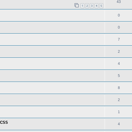
43
1
2
3
4
5
0
0
7
2
4
5
8
2
1
 CSS
4