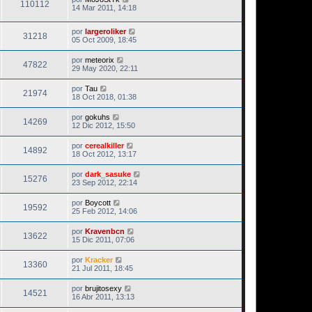
110112
14 Mar 2011, 14:18
por
largeroliker
31218
05 Oct 2009, 18:45
por
meteorix
47822
29 May 2020, 22:11
por
Tau
21974
18 Oct 2018, 01:38
por
gokuhs
14269
12 Dic 2012, 15:50
por
cerealkiller
14892
18 Oct 2012, 13:17
por
dark_sasuke
15276
23 Sep 2012, 22:14
por
Boycott
19592
25 Feb 2012, 14:06
por
Kravenbcn
13622
15 Dic 2011, 07:06
por
Kracker
13360
21 Jul 2011, 18:45
por
brujitosexy
14521
16 Abr 2011, 13:13