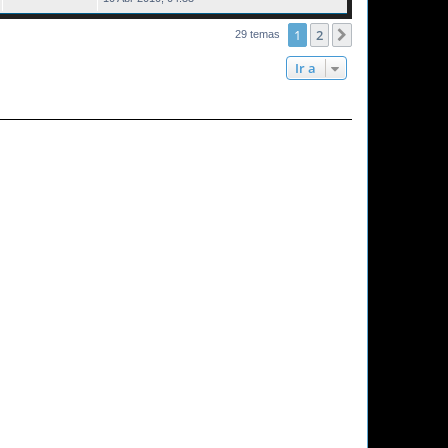
1
2
Siguiente
29 temas
Ir a