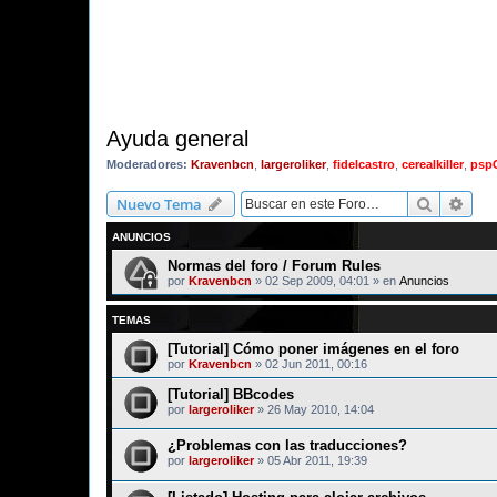
Ayuda general
Moderadores:
Kravenbcn
,
largeroliker
,
fidelcastro
,
cerealkiller
,
psp
Buscar
Bús
Nuevo Tema
ANUNCIOS
Normas del foro / Forum Rules
por
Kravenbcn
»
02 Sep 2009, 04:01
» en
Anuncios
TEMAS
[Tutorial] Cómo poner imágenes en el foro
por
Kravenbcn
»
02 Jun 2011, 00:16
[Tutorial] BBcodes
por
largeroliker
»
26 May 2010, 14:04
¿Problemas con las traducciones?
por
largeroliker
»
05 Abr 2011, 19:39