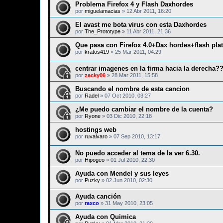
Problema Firefox 4 y Flash Daxhordes
por
miguelamacias
»
12 Abr 2011, 16:20
El avast me bota virus con esta Daxhordes
por
The_Prototype
»
11 Abr 2011, 21:36
Que pasa con Firefox 4.0+Dax hordes+flash plat
por
kratos419
»
25 Mar 2011, 04:29
centrar imagenes en la firma hacia la derecha?
por
zacky06
»
28 Mar 2011, 15:58
Buscando el nombre de esta cancion
por
Radel
»
07 Oct 2010, 03:27
¿Me puedo cambiar el nombre de la cuenta?
por
Ryone
»
03 Dic 2010, 22:18
hostings web
por
ruvalvaro
»
07 Sep 2010, 13:17
No puedo acceder al tema de la ver 6.30.
por
Hipogeo
»
01 Jul 2010, 22:30
Ayuda con Mendel y sus leyes
por
Puzky
»
02 Jun 2010, 02:30
Ayuda canción
por
raxco
»
31 May 2010, 23:05
Ayuda con Quimica