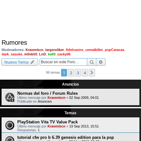
Rumores
Moderadores:
Kravenbcn
,
largeroliker
,
fidelcastro
,
cerealkiller
,
pspCaracas
,
dark_sasuke
,
m0skit0
,
LnD
,
ka69
,
zacky06
Buscar
Búsqueda avanzad
Nuevo Tema
1
2
3
4
Siguiente
96 temas
Anuncios
Normas del foro / Forum Rules
Último mensaje por
Kravenbcn
«
02 Sep 2009, 04:01
Publicado en
Anuncios
Temas
PlayStation Vita TV Value Pack
Último mensaje por
Kravenbcn
«
19 Sep 2013, 15:51
Respuestas:
1
tutorial cfw pro b 6.39 genesis edition para la psp