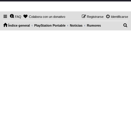
DaXHordes.org
FAQ
Colabora con un donativo
Registrarse
Identificarse
B
Índice general
PlayStation Portable
Noticias
Rumores
u
s
c
a
r