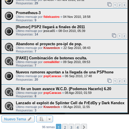
Respuestas:
29
1
2
3
Prometheus-3
Último mensaje por
fidelcastro
«
04 Nov 2010, 18:58
Respuestas:
9
[Rumor] PSP2 llegará a finales de 2011
Último mensaje por
jesica65
«
08 Oct 2010, 05:39
Respuestas:
14
1
2
Abandono el proyecto pre-ipl de psp.
Último mensaje por
Kravenbcn
«
22 Sep 2010, 08:43
Respuestas:
7
[FAKE] Combinación de botones oculta.
Último mensaje por
cerealkiller
«
09 Sep 2010, 09:53
Respuestas:
7
Nuevos rumores apuntan a la llegada de una PSPhone
Último mensaje por
pspCaracas
«
06 Sep 2010, 17:48
Respuestas:
20
1
2
3
Al fin un buen avance W.C.D. (Podemos Hacerlo) 6.20
Último mensaje por
pspCaracas
«
08 Ago 2010, 01:59
Respuestas:
8
Lanzado el exploit de Splinter Cell de FrEdDy y Dark Kendox
Último mensaje por
Kravenbcn
«
06 Ago 2010, 11:55
Respuestas:
3
Nuevo Tema
1
2
3
4
Siguiente
96 temas