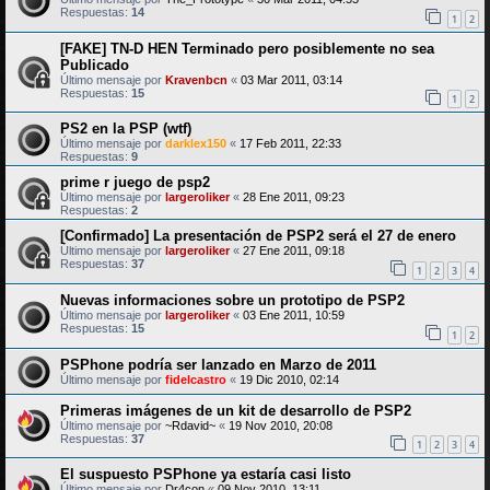
Respuestas:
14
1
2
[FAKE] TN-D HEN Terminado pero posiblemente no sea
Publicado
Último mensaje por
Kravenbcn
«
03 Mar 2011, 03:14
Respuestas:
15
1
2
PS2 en la PSP (wtf)
Último mensaje por
darklex150
«
17 Feb 2011, 22:33
Respuestas:
9
prime r juego de psp2
Último mensaje por
largeroliker
«
28 Ene 2011, 09:23
Respuestas:
2
[Confirmado] La presentación de PSP2 será el 27 de enero
Último mensaje por
largeroliker
«
27 Ene 2011, 09:18
Respuestas:
37
1
2
3
4
Nuevas informaciones sobre un prototipo de PSP2
Último mensaje por
largeroliker
«
03 Ene 2011, 10:59
Respuestas:
15
1
2
PSPhone podría ser lanzado en Marzo de 2011
Último mensaje por
fidelcastro
«
19 Dic 2010, 02:14
Primeras imágenes de un kit de desarrollo de PSP2
Último mensaje por
~Rdavid~
«
19 Nov 2010, 20:08
Respuestas:
37
1
2
3
4
El suspuesto PSPhone ya estaría casi listo
Último mensaje por
Dr4con
«
09 Nov 2010, 13:11