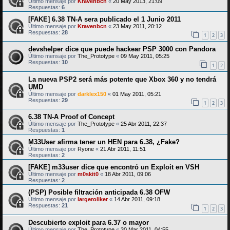
Último mensaje por
Kravenbcn
«
20 May 2013, 21:09
Respuestas:
6
[FAKE] 6.38 TN-A sera publicado el 1 Junio 2011
Último mensaje por
Kravenbcn
«
23 May 2011, 20:12
Respuestas:
28
1
2
3
devshelper dice que puede hackear PSP 3000 con Pandora
Último mensaje por
The_Prototype
«
09 May 2011, 05:25
Respuestas:
10
1
2
La nueva PSP2 será más potente que Xbox 360 y no tendrá
UMD
Último mensaje por
darklex150
«
01 May 2011, 05:21
Respuestas:
29
1
2
3
6.38 TN-A Proof of Concept
Último mensaje por
The_Prototype
«
25 Abr 2011, 22:37
Respuestas:
1
M33User afirma tener un HEN para 6.38, ¿Fake?
Último mensaje por
Ryone
«
21 Abr 2011, 11:51
Respuestas:
2
[FAKE] m33user dice que encontró un Exploit en VSH
Último mensaje por
m0skit0
«
18 Abr 2011, 09:06
Respuestas:
2
(PSP) Posible filtración anticipada 6.38 OFW
Último mensaje por
largeroliker
«
14 Abr 2011, 09:18
Respuestas:
21
1
2
3
Descubierto exploit para 6.37 o mayor
Último mensaje por
The_Prototype
«
30 Mar 2011, 04:55