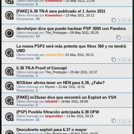
Último mensaje por
Kravenbcn
«
20 May 2013, 21:09
Respuestas:
6
[FAKE] 6.38 TN-A sera publicado el 1 Junio 2011
Último mensaje por
Kravenbcn
«
23 May 2011, 20:12
Respuestas:
28
1
2
3
devshelper dice que puede hackear PSP 3000 con Pandora
Último mensaje por
The_Prototype
«
09 May 2011, 05:25
Respuestas:
10
1
2
La nueva PSP2 será más potente que Xbox 360 y no tendrá
UMD
Último mensaje por
darklex150
«
01 May 2011, 05:21
Respuestas:
29
1
2
3
6.38 TN-A Proof of Concept
Último mensaje por
The_Prototype
«
25 Abr 2011, 22:37
Respuestas:
1
M33User afirma tener un HEN para 6.38, ¿Fake?
Último mensaje por
Ryone
«
21 Abr 2011, 11:51
Respuestas:
2
[FAKE] m33user dice que encontró un Exploit en VSH
Último mensaje por
m0skit0
«
18 Abr 2011, 09:06
Respuestas:
2
(PSP) Posible filtración anticipada 6.38 OFW
Último mensaje por
largeroliker
«
14 Abr 2011, 09:18
Respuestas:
21
1
2
3
Descubierto exploit para 6.37 o mayor
Último mensaje por
The_Prototype
«
30 Mar 2011, 04:55