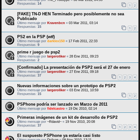
Respuestas:
14
1
2
[FAKE] TN-D HEN Terminado pero posiblemente no sea
Publicado
Último mensaje por
Kravenbcn
«
03 Mar 2011, 03:14
Respuestas:
15
1
2
PS2 en la PSP (wtf)
Último mensaje por
darklex150
«
17 Feb 2011, 22:33
Respuestas:
9
prime r juego de psp2
Último mensaje por
largeroliker
«
28 Ene 2011, 09:23
Respuestas:
2
[Confirmado] La presentación de PSP2 será el 27 de enero
Último mensaje por
largeroliker
«
27 Ene 2011, 09:18
Respuestas:
37
1
2
3
4
Nuevas informaciones sobre un prototipo de PSP2
Último mensaje por
largeroliker
«
03 Ene 2011, 10:59
Respuestas:
15
1
2
PSPhone podría ser lanzado en Marzo de 2011
Último mensaje por
fidelcastro
«
19 Dic 2010, 02:14
Primeras imágenes de un kit de desarrollo de PSP2
Último mensaje por
~Rdavid~
«
19 Nov 2010, 20:08
Respuestas:
37
1
2
3
4
El suspuesto PSPhone ya estaría casi listo
Último mensaje por
Dr4con
«
09 Nov 2010, 13:11