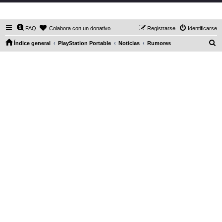
DaXHordes.org
FAQ
Colabora con un donativo
Registrarse
Identificarse
B
Índice general
PlayStation Portable
Noticias
Rumores
u
s
c
a
r