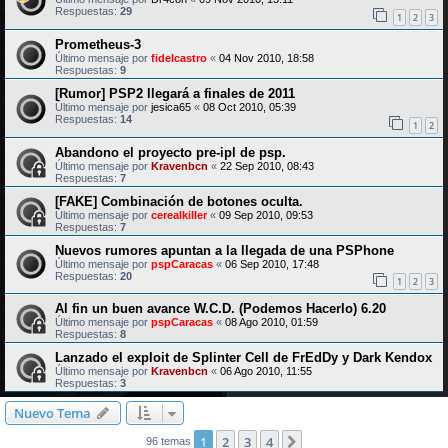
Respuestas:
29
1
2
3
Prometheus-3
Último mensaje por
fidelcastro
«
04 Nov 2010, 18:58
Respuestas:
9
[Rumor] PSP2 llegará a finales de 2011
Último mensaje por
jesica65
«
08 Oct 2010, 05:39
Respuestas:
14
1
2
Abandono el proyecto pre-ipl de psp.
Último mensaje por
Kravenbcn
«
22 Sep 2010, 08:43
Respuestas:
7
[FAKE] Combinación de botones oculta.
Último mensaje por
cerealkiller
«
09 Sep 2010, 09:53
Respuestas:
7
Nuevos rumores apuntan a la llegada de una PSPhone
Último mensaje por
pspCaracas
«
06 Sep 2010, 17:48
Respuestas:
20
1
2
3
Al fin un buen avance W.C.D. (Podemos Hacerlo) 6.20
Último mensaje por
pspCaracas
«
08 Ago 2010, 01:59
Respuestas:
8
Lanzado el exploit de Splinter Cell de FrEdDy y Dark Kendox
Último mensaje por
Kravenbcn
«
06 Ago 2010, 11:55
Respuestas:
3
Nuevo Tema
1
2
3
4
Siguiente
96 temas