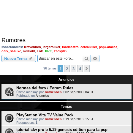
Rumores
Moderadores:
Kravenbcn
,
largeroliker
,
fidelcastro
,
cerealkiller
,
pspCaracas
,
dark_sasuke
,
m0skit0
,
LnD
,
ka69
,
zacky06
Buscar
Búsqueda avanzad
Nuevo Tema
1
2
3
4
Siguiente
96 temas
Anuncios
Normas del foro / Forum Rules
Último mensaje por
Kravenbcn
«
02 Sep 2009, 04:01
Publicado en
Anuncios
Temas
PlayStation Vita TV Value Pack
Último mensaje por
Kravenbcn
«
19 Sep 2013, 15:51
Respuestas:
1
tutorial cfw pro b 6.39 genesis edition para la psp