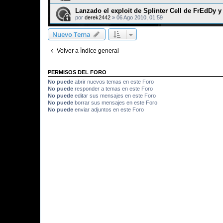
Lanzado el exploit de Splinter Cell de FrEdDy 
por
derek2442
»
06 Ago 2010, 01:59
Nuevo Tema
Volver a Índice general
PERMISOS DEL FORO
No puede
abrir nuevos temas en este Foro
No puede
responder a temas en este Foro
No puede
editar sus mensajes en este Foro
No puede
borrar sus mensajes en este Foro
No puede
enviar adjuntos en este Foro