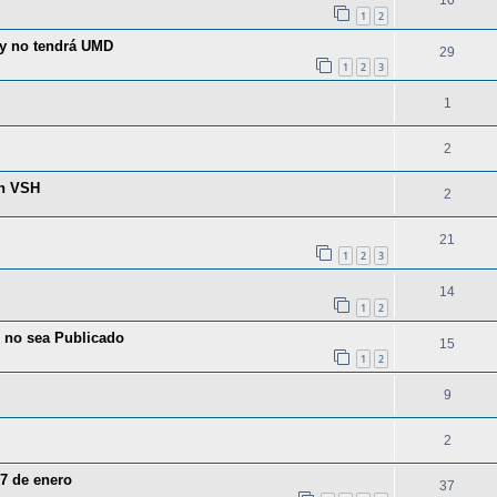
10
1
2
 y no tendrá UMD
29
1
2
3
1
2
en VSH
2
21
1
2
3
14
1
2
 no sea Publicado
15
1
2
9
2
27 de enero
37