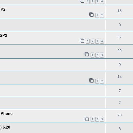
1
2
3
4
SP2
15
1
2
0
PSP2
37
1
2
3
4
29
1
2
3
9
14
1
2
7
7
PSPhone
20
1
2
3
) 6.20
8