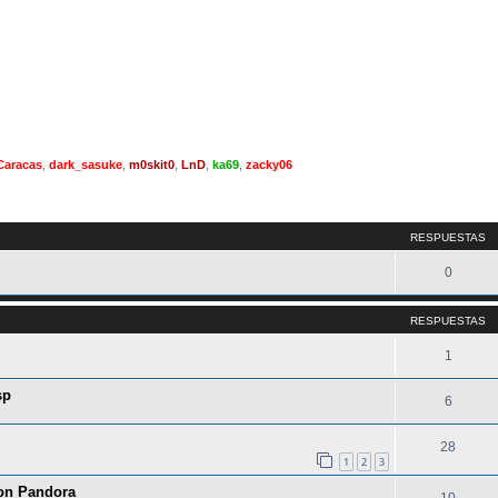
Caracas
,
dark_sasuke
,
m0skit0
,
LnD
,
ka69
,
zacky06
queda avanzada
RESPUESTAS
0
RESPUESTAS
1
sp
6
28
1
2
3
con Pandora