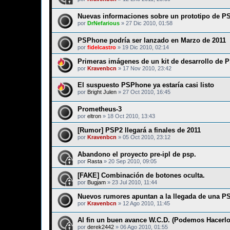
Nuevas informaciones sobre un prototipo de P
por
DrNefarious
»
27 Dic 2010, 01:58
PSPhone podría ser lanzado en Marzo de 2011
por
fidelcastro
»
19 Dic 2010, 02:14
Primeras imágenes de un kit de desarrollo de 
por
Kravenbcn
»
17 Nov 2010, 23:42
El suspuesto PSPhone ya estaría casi listo
por
Bright Julen
»
27 Oct 2010, 16:45
Prometheus-3
por
eltron
»
18 Oct 2010, 13:43
[Rumor] PSP2 llegará a finales de 2011
por
Kravenbcn
»
05 Oct 2010, 23:12
Abandono el proyecto pre-ipl de psp.
por
Rasta
»
20 Sep 2010, 09:05
[FAKE] Combinación de botones oculta.
por
Bugjam
»
23 Jul 2010, 11:44
Nuevos rumores apuntan a la llegada de una 
por
Kravenbcn
»
12 Ago 2010, 11:45
Al fin un buen avance W.C.D. (Podemos Hacerlo
por
derek2442
»
06 Ago 2010, 01:55