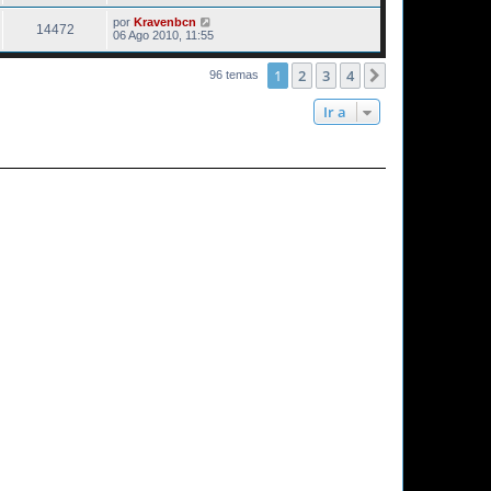
por
Kravenbcn
14472
06 Ago 2010, 11:55
1
2
3
4
Siguiente
96 temas
Ir a