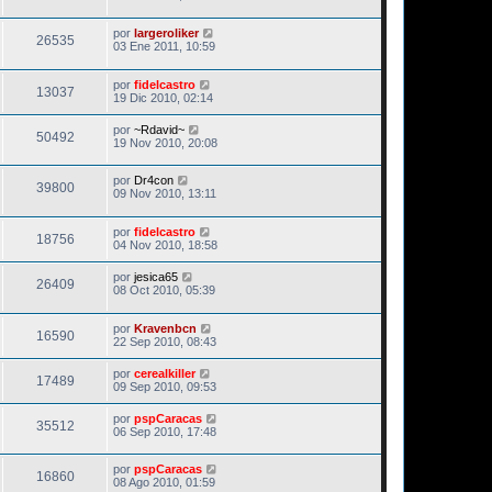
por
largeroliker
26535
03 Ene 2011, 10:59
por
fidelcastro
13037
19 Dic 2010, 02:14
por
~Rdavid~
50492
19 Nov 2010, 20:08
por
Dr4con
39800
09 Nov 2010, 13:11
por
fidelcastro
18756
04 Nov 2010, 18:58
por
jesica65
26409
08 Oct 2010, 05:39
por
Kravenbcn
16590
22 Sep 2010, 08:43
por
cerealkiller
17489
09 Sep 2010, 09:53
por
pspCaracas
35512
06 Sep 2010, 17:48
por
pspCaracas
16860
08 Ago 2010, 01:59