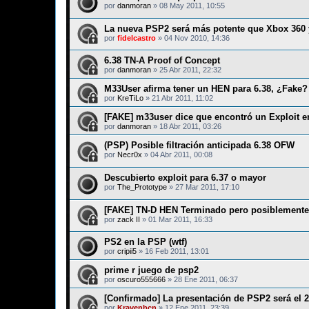
por
danmoran
»
08 May 2011, 10:55
La nueva PSP2 será más potente que Xbox 360
por
fidelcastro
»
04 Nov 2010, 14:36
6.38 TN-A Proof of Concept
por
danmoran
»
25 Abr 2011, 22:32
M33User afirma tener un HEN para 6.38, ¿Fake?
por
KreTiLo
»
21 Abr 2011, 11:02
[FAKE] m33user dice que encontró un Exploit 
por
danmoran
»
18 Abr 2011, 03:26
(PSP) Posible filtración anticipada 6.38 OFW
por
Necr0x
»
04 Abr 2011, 00:08
Descubierto exploit para 6.37 o mayor
por
The_Prototype
»
27 Mar 2011, 17:10
[FAKE] TN-D HEN Terminado pero posiblemente
por
zack II
»
01 Mar 2011, 16:33
PS2 en la PSP (wtf)
por
cripii5
»
16 Feb 2011, 13:01
prime r juego de psp2
por
oscuro555666
»
28 Ene 2011, 06:37
[Confirmado] La presentación de PSP2 será el 
por
Kravenbcn
»
12 Ene 2011, 23:39