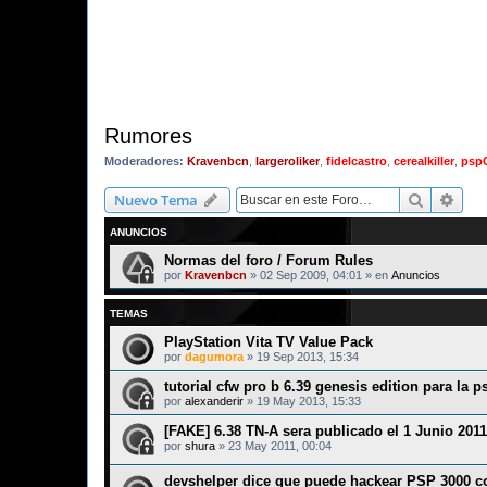
Rumores
Moderadores:
Kravenbcn
,
largeroliker
,
fidelcastro
,
cerealkiller
,
psp
Buscar
Bús
Nuevo Tema
ANUNCIOS
Normas del foro / Forum Rules
por
Kravenbcn
»
02 Sep 2009, 04:01
» en
Anuncios
TEMAS
PlayStation Vita TV Value Pack
por
dagumora
»
19 Sep 2013, 15:34
tutorial cfw pro b 6.39 genesis edition para la p
por
alexanderir
»
19 May 2013, 15:33
[FAKE] 6.38 TN-A sera publicado el 1 Junio 2011
por
shura
»
23 May 2011, 00:04
devshelper dice que puede hackear PSP 3000 