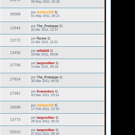
24170
09 May 2011, 05:25
por
darklex150
39589
01 May 2011, 05:21
por
The_Prototype
12944
25 Abr 2011, 22:37
por
Ryone
13772
21 Abr 2011, 11:51
por
m0skit0
13450
18 Abr 2011, 09:06
por
largeroliker
37706
14 Abr 2011, 09:18
por
The_Prototype
27924
30 Mar 2011, 04:55
por
Kravenbcn
27391
03 Mar 2011, 03:14
por
darklex150
16698
17 Feb 2011, 22:33
por
largeroliker
13773
28 Ene 2011, 09:23
por
largeroliker
52010
27 Ene 2011, 09:18