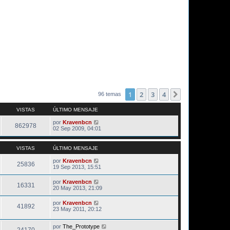
1
2
3
4
Siguiente
96 temas
VISTAS
ÚLTIMO MENSAJE
por
Kravenbcn
862978
02 Sep 2009, 04:01
VISTAS
ÚLTIMO MENSAJE
por
Kravenbcn
25836
19 Sep 2013, 15:51
por
Kravenbcn
16331
20 May 2013, 21:09
por
Kravenbcn
41892
23 May 2011, 20:12
por
The_Prototype