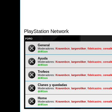
PlayStation Network
FORO
General
Moderadores:
Kravenbcn
,
largeroliker
,
fidelcastro
,
cerealk
driKton
Ayuda
Moderadores:
Kravenbcn
,
largeroliker
,
fidelcastro
,
cerealk
driKton
Trofeos
Moderadores:
Kravenbcn
,
largeroliker
,
fidelcastro
,
cerealk
driKton
Clanes y quedadas
Moderadores:
Kravenbcn
,
largeroliker
,
fidelcastro
,
cerealk
driKton
Home
Moderadores:
Kravenbcn
,
largeroliker
,
fidelcastro
,
cerealk
driKton