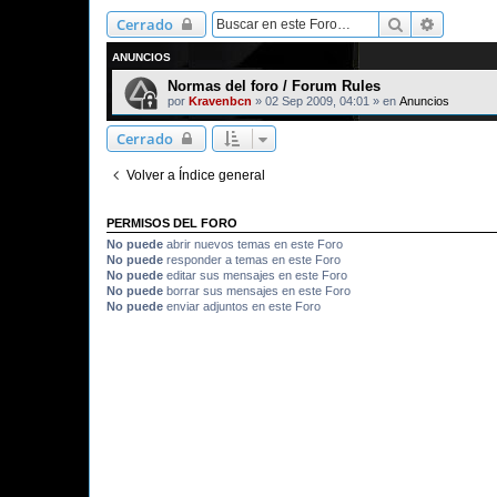
Buscar
Búsqued
Cerrado
ANUNCIOS
Normas del foro / Forum Rules
por
Kravenbcn
»
02 Sep 2009, 04:01
» en
Anuncios
Cerrado
Volver a Índice general
PERMISOS DEL FORO
No puede
abrir nuevos temas en este Foro
No puede
responder a temas en este Foro
No puede
editar sus mensajes en este Foro
No puede
borrar sus mensajes en este Foro
No puede
enviar adjuntos en este Foro