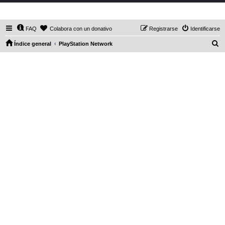
DaXHordes.org
FAQ
Colabora con un donativo
Registrarse
Identificarse
B
Índice general
PlayStation Network
u
s
c
a
r