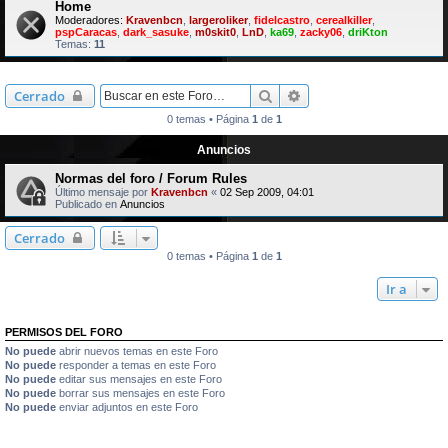
Home
Moderadores:
Kravenbcn
,
largeroliker
,
fidelcastro
,
cerealkiller
,
pspCaracas
,
dark_sasuke
,
m0skit0
,
LnD
,
ka69
,
zacky06
,
driKton
Temas:
11
Buscar
Búsqueda avanzada
Cerrado
0 temas • Página
1
de
1
Anuncios
Normas del foro / Forum Rules
Último mensaje por
Kravenbcn
«
02 Sep 2009, 04:01
Publicado en
Anuncios
Cerrado
0 temas • Página
1
de
1
Ir a
PERMISOS DEL FORO
No puede
abrir nuevos temas en este Foro
No puede
responder a temas en este Foro
No puede
editar sus mensajes en este Foro
No puede
borrar sus mensajes en este Foro
No puede
enviar adjuntos en este Foro