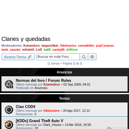
Clanes y quedadas
Moderadores:
Kravenbcn
,
largeroliker
,
fidelcastro
,
cerealkiller
,
pspCaracas
,
dark_sasuke
,
m0skit0
,
LnD
,
ka69
,
zacky06
,
driKton
Buscar
Búsqueda avanzad
Nuevo Tema
11 temas • Página
1
de
1
Anuncios
Normas del foro / Forum Rules
Último mensaje por
Kravenbcn
«
02 Sep 2009, 04:01
Publicado en
Anuncios
Temas
Clan COD4
Último mensaje por
fidelcastro
«
20 Ago 2017, 12:12
Respuestas:
9
[KDDs] Grand Theft Auto V
Último mensaje por
Dark_House
«
13 Abr 2016, 16:56
Respuestas:
28