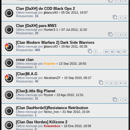
1
2
3
Clan [DaXH] de COD Black Ops 2
Último mensaje por
jjblanco93
«
05 Dic 2012, 19:57
Respuestas:
15
1
2
Clan [DaXH] para MW3
Último mensaje por
Hunter2-1
«
07 Jul 2012, 11:02
Respuestas:
20
1
2
3
[Clan Modern Warfare 2] Dark Side Warriors
Último mensaje por
jjblanco93
«
29 Abr 2011, 00:35
Respuestas:
460
1
44
45
46
47
…
crear clan
Último mensaje por
Kracker
«
13 Sep 2010, 18:50
Respuestas:
1
[Clan]M.A.G
Último mensaje por
AbrahamZF
«
10 Sep 2010, 06:27
Respuestas:
40
1
2
3
4
5
[Clan]Little Big Planet
Último mensaje por
Ryone
«
23 Ago 2010, 12:51
Respuestas:
11
1
2
(Clan DaxHordeS)Resistance Retribution
Último mensaje por
Nicko_iron
«
31 Mar 2010, 15:04
Respuestas:
1
[Clan Dax Hordes] Killzone 2
Último mensaje por
Kravenbcn
«
18 Ene 2010, 18:58
Respuestas:
8