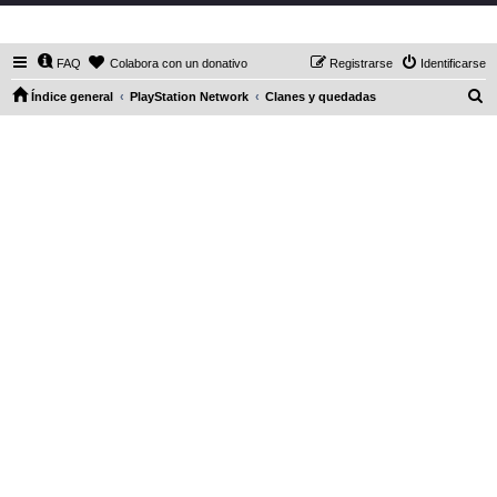
DaXHordes.org
FAQ
Colabora con un donativo
Registrarse
Identificarse
B
Índice general
PlayStation Network
Clanes y quedadas
u
s
c
a
r