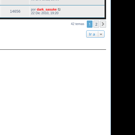
por
dark_sasuke
14656
22 Dic 2010, 19:20
1
2
Siguiente
42 temas
Ir a