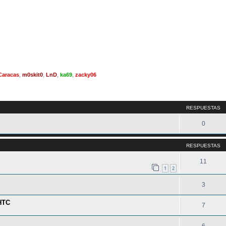
Caracas
,
m0skit0
,
LnD
,
ka69
,
zacky06
queda avanzada
RESPUESTAS
0
RESPUESTAS
11
1
2
3
 HTC
7