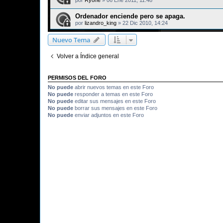
Ordenador enciende pero se apaga.
por
lizandro_king
»
22 Dic 2010, 14:24
Nuevo Tema
Volver a Índice general
PERMISOS DEL FORO
No puede
abrir nuevos temas en este Foro
No puede
responder a temas en este Foro
No puede
editar sus mensajes en este Foro
No puede
borrar sus mensajes en este Foro
No puede
enviar adjuntos en este Foro