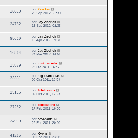
por
Kracker
16610
25 Sep 2012, 21:39
por
Jay Ziedrich
24782
15 Sep 2012, 02:33
por
Jay Ziedrich
89619
19 Ago 2012, 19:37
por
Jay Ziedrich
16564
24 Mar 2012, 14:51
por
dark_sasuke
13879
28 Dic 2011, 16:47
por
miguelamacias
33331
08 Oct 2011, 18:59
por
fidelcastro
25116
02 Oct 2011, 17:23
por
fidelcastro
27262
17 Feb 2011, 18:35
por
devildante
24919
22 Ene 2011, 20:09
por
Ryone
41265
08 Ene 2011, 23:03