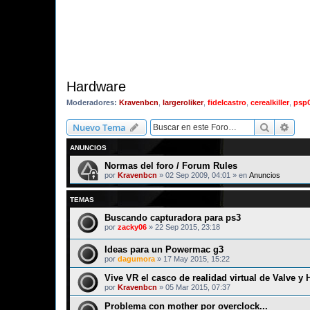
Hardware
Moderadores:
Kravenbcn
,
largeroliker
,
fidelcastro
,
cerealkiller
,
psp
Buscar
Bús
Nuevo Tema
ANUNCIOS
Normas del foro / Forum Rules
por
Kravenbcn
»
02 Sep 2009, 04:01
» en
Anuncios
TEMAS
Buscando capturadora para ps3
por
zacky06
»
22 Sep 2015, 23:18
Ideas para un Powermac g3
por
dagumora
»
17 May 2015, 15:22
Vive VR el casco de realidad virtual de Valve y
por
Kravenbcn
»
05 Mar 2015, 07:37
Problema con mother por overclock...