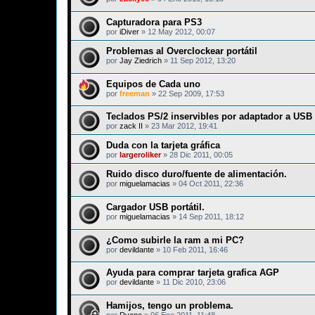
Capturadora para PS3
por
iDiver
»
12 May 2012, 00:07
Problemas al Overclockear portátil
por
Jay Ziedrich
»
11 Sep 2012, 13:20
Equipos de Cada uno
por
freeman
»
22 Sep 2009, 17:53
Teclados PS/2 inservibles por adaptador a USB
por
zack II
»
23 Mar 2012, 19:41
Duda con la tarjeta gráfica
por
largeroliker
»
28 Dic 2011, 00:05
Ruido disco duro/fuente de alimentación.
por
miguelamacias
»
04 Oct 2011, 22:36
Cargador USB portátil.
por
miguelamacias
»
14 Sep 2011, 18:12
¿Como subirle la ram a mi PC?
por
devildante
»
10 Feb 2011, 16:46
Ayuda para comprar tarjeta grafica AGP
por
devildante
»
11 Dic 2010, 23:06
Hamijos, tengo un problema.
por
Ryone
»
06 Ene 2011, 11:48