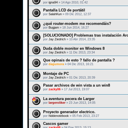
por
igna94
»
14 Ago 2010, 01:42
Pantalla LCD de portátil
por
SalahKun
»
09 Dic 2012, 12:37
¿qué router-modem me recomendáis?
por
Bugjam
»
18 Jun 2014, 16:27
[SOLUCIONADO] Problemas tras instalación Arct
por
Jay Ziedrich
»
10 Abr 2014, 23:35
Duda doble monitor en Windows 8
por
Jay Ziedrich
»
11 Dic 2013, 23:34
Que opinais de esto ? fallo de pantalla ?
por
dagumora
»
04 Dic 2013, 16:21
Montaje de PC
por
Jay Ziedrich
»
01 Dic 2013, 20:39
Pasar archivos de win vista a un win8
por
zacky06
»
17 Jul 2013, 19:07
La aventura pecera de Larger
por
largeroliker
»
23 Jun 2013, 14:05
Proyecto generador electrico.
por
hiddenotebook
»
05 Feb 2013, 23:27
Cascos gamer
por
zacky06
»
04 Ene 2013, 15:13