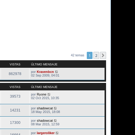
1
2
Siguiente
42 temas
VISTAS
ÚLTIMO MENSAJE
por
Kravenbcn
862978
02 Sep 2009, 04:01
VISTAS
ÚLTIMO MENSAJE
por
Ryone
39573
02 Oct 2015, 10:35
por
shadowcat
14231
18 May 2015, 18:08
por
shadowcat
17300
08 Mar 2015, 12:59
por
largeroliker