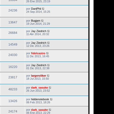
16664
26 Ene 2015, 23:19
por
DaniPhii
24236
24 Sep 2014, 15:25
por
Bugjam
13647
19 Jun 2014, 21:29
por
Jay Ziedrich
26684
11 Abr 2014, 20:32
por
Jay Ziedrich
14549
12 Dic 2013, 23:26
por
fidelcastro
24030
11 Dic 2013, 16:45
por
Jay Ziedrich
16220
01 Dic 2013, 22:38
por
largeroliker
23817
18 Jul 2013, 15:50
por
dark_sasuke
48233
26 Jun 2013, 23:52
por
hiddenotebook
13426
06 Feb 2013, 18:26
por
dark_sasuke
24174
06 Ene 2013, 22:29