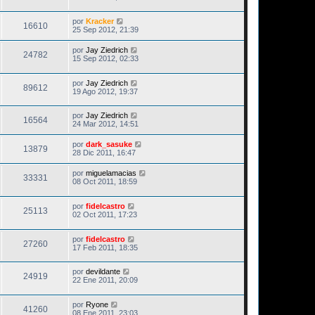
por
Kracker
16610
25 Sep 2012, 21:39
por
Jay Ziedrich
24782
15 Sep 2012, 02:33
por
Jay Ziedrich
89612
19 Ago 2012, 19:37
por
Jay Ziedrich
16564
24 Mar 2012, 14:51
por
dark_sasuke
13879
28 Dic 2011, 16:47
por
miguelamacias
33331
08 Oct 2011, 18:59
por
fidelcastro
25113
02 Oct 2011, 17:23
por
fidelcastro
27260
17 Feb 2011, 18:35
por
devildante
24919
22 Ene 2011, 20:09
por
Ryone
41260
08 Ene 2011, 23:03