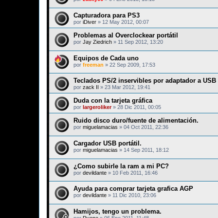
Capturadora para PS3
por
iDiver
»
12 May 2012, 00:07
Problemas al Overclockear portátil
por
Jay Ziedrich
»
11 Sep 2012, 13:20
Equipos de Cada uno
por
freeman
»
22 Sep 2009, 17:53
Teclados PS/2 inservibles por adaptador a USB
por
zack II
»
23 Mar 2012, 19:41
Duda con la tarjeta gráfica
por
largeroliker
»
28 Dic 2011, 00:05
Ruido disco duro/fuente de alimentación.
por
miguelamacias
»
04 Oct 2011, 22:36
Cargador USB portátil.
por
miguelamacias
»
14 Sep 2011, 18:12
¿Como subirle la ram a mi PC?
por
devildante
»
10 Feb 2011, 16:46
Ayuda para comprar tarjeta grafica AGP
por
devildante
»
11 Dic 2010, 23:06
Hamijos, tengo un problema.
por
Ryone
»
06 Ene 2011, 11:48