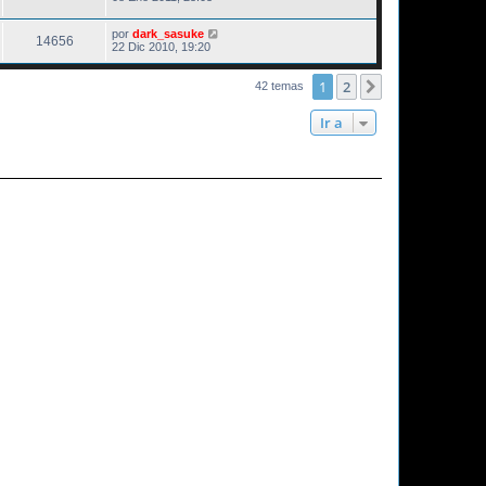
por
dark_sasuke
14656
22 Dic 2010, 19:20
1
2
Siguiente
42 temas
Ir a