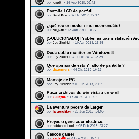
por
igna94
»
14 Ago 2010, 01:42
Pantalla LCD de portátil
por
SalahKun
»
09 Dic 2012, 12:37
¿qué router-modem me recomendáis?
por
Bugjam
»
18 Jun 2014, 16:27
[SOLUCIONADO] Problemas tras instalación Arct
por
Jay Ziedrich
»
10 Abr 2014, 23:35
Duda doble monitor en Windows 8
por
Jay Ziedrich
»
11 Dic 2013, 23:34
Que opinais de esto ? fallo de pantalla ?
por
dagumora
»
04 Dic 2013, 16:21
Montaje de PC
por
Jay Ziedrich
»
01 Dic 2013, 20:39
Pasar archivos de win vista a un win8
por
zacky06
»
17 Jul 2013, 19:07
La aventura pecera de Larger
por
largeroliker
»
23 Jun 2013, 14:05
Proyecto generador electrico.
por
hiddenotebook
»
05 Feb 2013, 23:27
Cascos gamer
por
zacky06
»
04 Ene 2013, 15:13