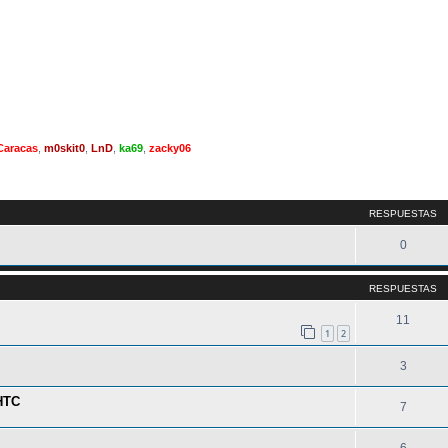
Caracas
,
m0skit0
,
LnD
,
ka69
,
zacky06
queda avanzada
RESPUESTAS
0
RESPUESTAS
11
1
2
3
 HTC
7