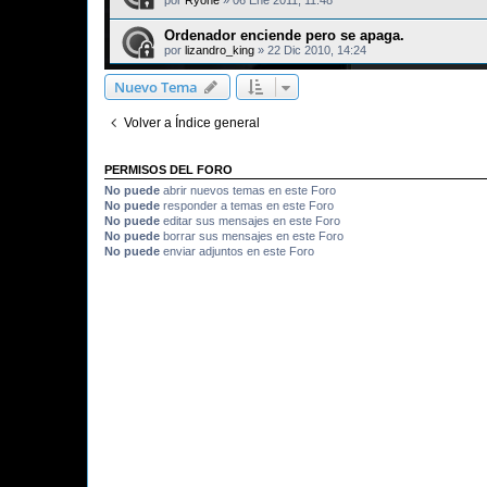
Ordenador enciende pero se apaga.
por
lizandro_king
»
22 Dic 2010, 14:24
Nuevo Tema
Volver a Índice general
PERMISOS DEL FORO
No puede
abrir nuevos temas en este Foro
No puede
responder a temas en este Foro
No puede
editar sus mensajes en este Foro
No puede
borrar sus mensajes en este Foro
No puede
enviar adjuntos en este Foro