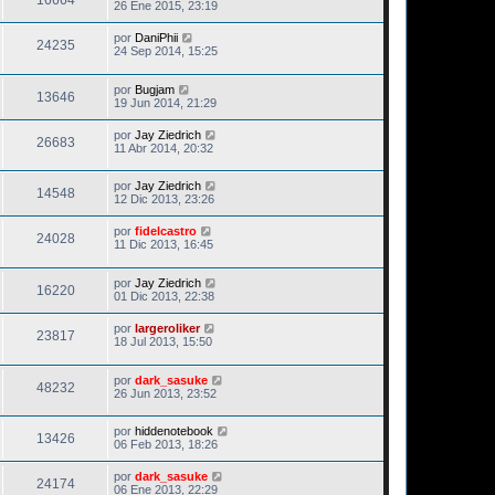
16664
26 Ene 2015, 23:19
por
DaniPhii
24235
24 Sep 2014, 15:25
por
Bugjam
13646
19 Jun 2014, 21:29
por
Jay Ziedrich
26683
11 Abr 2014, 20:32
por
Jay Ziedrich
14548
12 Dic 2013, 23:26
por
fidelcastro
24028
11 Dic 2013, 16:45
por
Jay Ziedrich
16220
01 Dic 2013, 22:38
por
largeroliker
23817
18 Jul 2013, 15:50
por
dark_sasuke
48232
26 Jun 2013, 23:52
por
hiddenotebook
13426
06 Feb 2013, 18:26
por
dark_sasuke
24174
06 Ene 2013, 22:29