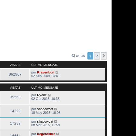
1
2
Siguiente
42 temas
VISTAS
ÚLTIMO MENSAJE
por
Kravenbcn
862967
02 Sep 2009, 04:01
VISTAS
ÚLTIMO MENSAJE
por
Ryone
39563
02 Oct 2015, 10:35
por
shadowcat
14229
18 May 2015, 18:08
por
shadowcat
17298
08 Mar 2015, 12:59
por
largeroliker