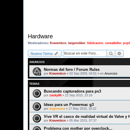
Hardware
Moderadores:
Kravenbcn
,
largeroliker
,
fidelcastro
,
cerealkiller
,
psp
Buscar
Bús
Nuevo Tema
ANUNCIOS
Normas del foro / Forum Rules
por
Kravenbcn
»
02 Sep 2009, 04:01
» en
Anuncios
TEMAS
Buscando capturadora para ps3
por
zacky06
»
22 Sep 2015, 23:18
Ideas para un Powermac g3
por
dagumora
»
17 May 2015, 15:22
Vive VR el casco de realidad virtual de Valve y
por
Kravenbcn
»
05 Mar 2015, 07:37
Problema con mother por overclock...