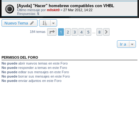
[Ayuda] "Hacer" homebrew compatibles con VHBL
Último mensaje por
m0skit0
«
27 Mar 2012, 14:22
Respuestas:
5
Nuevo Tema
Página
1
de
8
1
2
3
4
5
8
Siguiente
184 temas
…
Ir a
PERMISOS DEL FORO
No puede
abrir nuevos temas en este Foro
No puede
responder a temas en este Foro
No puede
editar sus mensajes en este Foro
No puede
borrar sus mensajes en este Foro
No puede
enviar adjuntos en este Foro