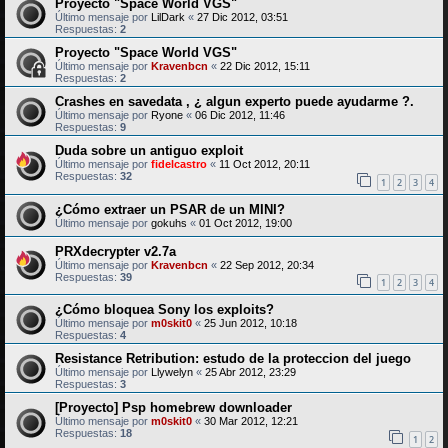
Proyecto "Space World VGS"
Último mensaje por
LilDark
«
27 Dic 2012, 03:51
Respuestas:
2
Proyecto "Space World VGS"
Último mensaje por
Kravenbcn
«
22 Dic 2012, 15:11
Respuestas:
2
Crashes en savedata , ¿ algun experto puede ayudarme ?.
Último mensaje por
Ryone
«
06 Dic 2012, 11:46
Respuestas:
9
Duda sobre un antiguo exploit
Último mensaje por
fidelcastro
«
11 Oct 2012, 20:11
Respuestas:
32
1
2
3
4
¿Cómo extraer un PSAR de un MINI?
Último mensaje por
gokuhs
«
01 Oct 2012, 19:00
PRXdecrypter v2.7a
Último mensaje por
Kravenbcn
«
22 Sep 2012, 20:34
Respuestas:
39
1
2
3
4
¿Cómo bloquea Sony los exploits?
Último mensaje por
m0skit0
«
25 Jun 2012, 10:18
Respuestas:
4
Resistance Retribution: estudo de la proteccion del juego
Último mensaje por
Llywelyn
«
25 Abr 2012, 23:29
Respuestas:
3
[Proyecto] Psp homebrew downloader
Último mensaje por
m0skit0
«
30 Mar 2012, 12:21
Respuestas:
18
1
2