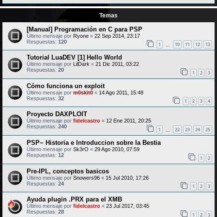
Temas
[Manual] Programación en C para PSP
Último mensaje por
Ryone
«
22 Sep 2014, 23:17
Respuestas:
120
1
10
11
12
13
…
Tutorial LuaDEV [1] Hello World
Último mensaje por
LilDark
«
21 Dic 2011, 03:22
Respuestas:
20
1
2
3
Cómo funciona un exploit
Último mensaje por
m0skit0
«
14 Ago 2011, 15:48
Respuestas:
32
1
2
3
4
Proyecto DAXPLOIT
Último mensaje por
fidelcastro
«
12 Ene 2011, 20:25
Respuestas:
240
1
22
23
24
25
…
PSP~ Historia e Introduccion sobre la Bestia
Último mensaje por
Sk3rO
«
29 Ago 2010, 07:59
Respuestas:
12
1
2
Pre-IPL, conceptos basicos
Último mensaje por
Snowers96
«
15 Jul 2010, 17:26
Respuestas:
24
1
2
3
Ayuda plugin .PRX para el XMB
Último mensaje por
fidelcastro
«
23 Jul 2017, 03:45
Respuestas:
28
1
2
3