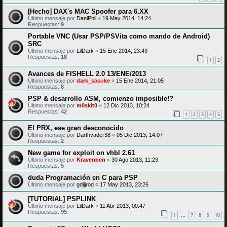
[Hecho] DAX's MAC Spoofer para 6.XX
Último mensaje por
DaniPhii
«
19 May 2014, 14:24
Respuestas:
9
Portable VNC (Usar PSP/PSVita como mando de Android)
SRC
Último mensaje por
LilDark
«
15 Ene 2014, 23:49
Respuestas:
18
1
2
Avances de FISHELL 2.0 13/ENE/2013
Último mensaje por
dark_sasuke
«
15 Ene 2014, 21:05
Respuestas:
8
PSP & desarrollo ASM, comienzo imposible!?
Último mensaje por
m0skit0
«
12 Dic 2013, 10:24
Respuestas:
42
1
2
3
4
5
El PRX, ese gran desconocido
Último mensaje por
Darthvader38
«
05 Dic 2013, 14:07
Respuestas:
2
New game for exploit on vhbl 2.61
Último mensaje por
Kravenbcn
«
30 Ago 2013, 11:23
Respuestas:
5
duda Programación en C para PSP
Último mensaje por
gdljjrod
«
17 May 2013, 23:26
[TUTORIAL] PSPLINK
Último mensaje por
LilDark
«
11 Abr 2013, 00:47
Respuestas:
95
1
7
8
9
10
…