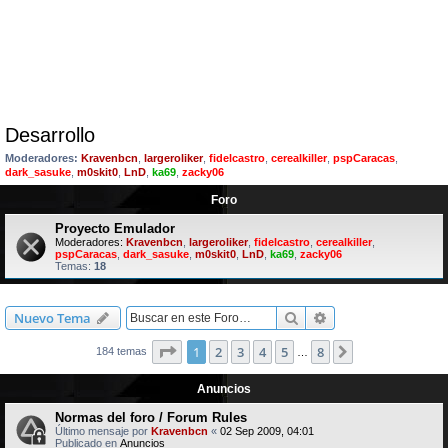
Desarrollo
Moderadores:
Kravenbcn
,
largeroliker
,
fidelcastro
,
cerealkiller
,
pspCaracas
,
dark_sasuke
,
m0skit0
,
LnD
,
ka69
,
zacky06
Foro
Proyecto Emulador
Moderadores:
Kravenbcn
,
largeroliker
,
fidelcastro
,
cerealkiller
,
pspCaracas
,
dark_sasuke
,
m0skit0
,
LnD
,
ka69
,
zacky06
Temas:
18
Buscar
Búsqueda avanzad
Nuevo Tema
Página
1
de
8
1
2
3
4
5
8
Siguiente
184 temas
…
Anuncios
Normas del foro / Forum Rules
Último mensaje por
Kravenbcn
«
02 Sep 2009, 04:01
Publicado en
Anuncios