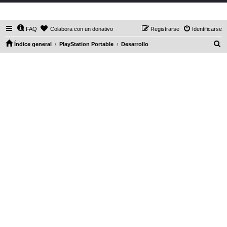
DaXHordes.org
FAQ
Colabora con un donativo
Registrarse
Identificarse
B
Índice general
PlayStation Portable
Desarrollo
u
s
c
a
r