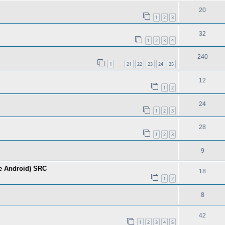
20
1
2
3
32
1
2
3
4
240
1
21
22
23
24
25
…
12
1
2
24
1
2
3
28
1
2
3
9
e Android) SRC
18
1
2
8
42
1
2
3
4
5