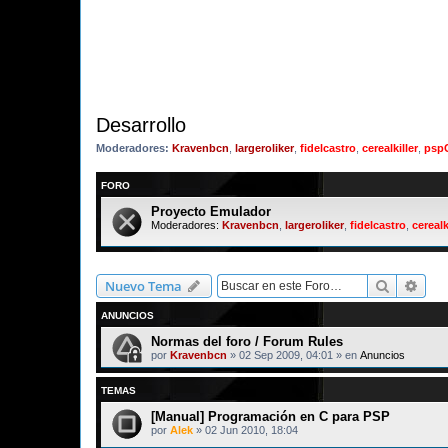
Desarrollo
Moderadores:
Kravenbcn
,
largeroliker
,
fidelcastro
,
cerealkiller
,
psp
FORO
Proyecto Emulador
Moderadores:
Kravenbcn
,
largeroliker
,
fidelcastro
,
cerealk
Buscar
Bús
Nuevo Tema
ANUNCIOS
Normas del foro / Forum Rules
por
Kravenbcn
»
02 Sep 2009, 04:01
» en
Anuncios
TEMAS
[Manual] Programación en C para PSP
por
Alek
»
02 Jun 2010, 18:04