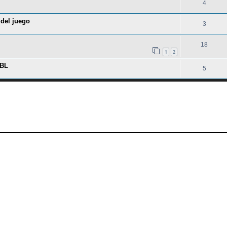
4
 del juego
3
18
1
2
HBL
5