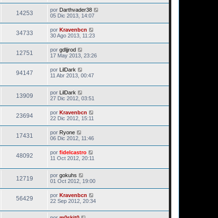
por
Darthvader38
14253
05 Dic 2013, 14:07
por
Kravenbcn
34733
30 Ago 2013, 11:23
por
gdljjrod
12751
17 May 2013, 23:26
por
LilDark
94147
11 Abr 2013, 00:47
por
LilDark
13909
27 Dic 2012, 03:51
por
Kravenbcn
23694
22 Dic 2012, 15:11
por
Ryone
17431
06 Dic 2012, 11:46
por
fidelcastro
48092
11 Oct 2012, 20:11
por
gokuhs
12719
01 Oct 2012, 19:00
por
Kravenbcn
56429
22 Sep 2012, 20:34
por
m0skit0