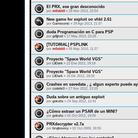
El PRX, ese gran desconocido
por
m0skit0
»
29 Nov 2013, 23:54
New game for exploit on vhbl 2.61
por
Gamesonic
»
29 Ago 2013, 21:07
duda Programación en C para PSP
por
gdljjrod
»
17 May 2013, 23:26
[TUTORIAL] PSPLINK
por
m0skit0
»
05 May 2010, 11:27
Proyecto "Space World VGS"
por
LilDark
»
22 Ene 2012, 19:19
Proyecto "Space World VGS"
por
LilDark
»
16 Dic 2012, 18:02
Crashes en savedata , ¿ algun experto puede a
por
codebr0
»
27 Nov 2012, 13:33
Duda sobre un antiguo exploit
por
gokuhs
»
24 Sep 2012, 12:41
¿Cómo extraer un PSAR de un MINI?
por
gokuhs
»
01 Oct 2012, 19:00
PRXdecrypter v2.7a
por
brujitosexy
»
02 Oct 2009, 18:55