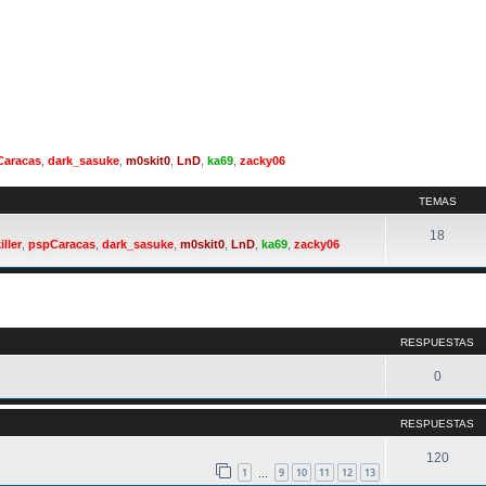
Caracas
,
dark_sasuke
,
m0skit0
,
LnD
,
ka69
,
zacky06
TEMAS
18
iller
,
pspCaracas
,
dark_sasuke
,
m0skit0
,
LnD
,
ka69
,
zacky06
queda avanzada
RESPUESTAS
0
RESPUESTAS
120
1
9
10
11
12
13
…