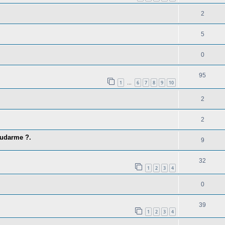
2
5
0
95
1
6
7
8
9
10
…
2
2
yudarme ?.
9
32
1
2
3
4
0
39
1
2
3
4