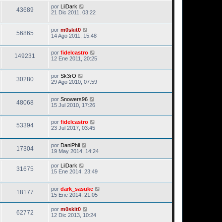
por
LilDark
43689
21 Dic 2011, 03:22
por
m0skit0
56865
14 Ago 2011, 15:48
por
fidelcastro
149231
12 Ene 2011, 20:25
por
Sk3rO
30280
29 Ago 2010, 07:59
por
Snowers96
48068
15 Jul 2010, 17:26
por
fidelcastro
53394
23 Jul 2017, 03:45
por
DaniPhii
17304
19 May 2014, 14:24
por
LilDark
31675
15 Ene 2014, 23:49
por
dark_sasuke
18177
15 Ene 2014, 21:05
por
m0skit0
62772
12 Dic 2013, 10:24