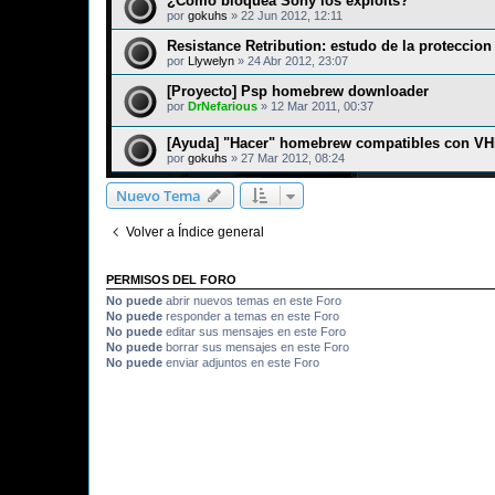
¿Cómo bloquea Sony los exploits?
por
gokuhs
»
22 Jun 2012, 12:11
Resistance Retribution: estudo de la proteccion
por
Llywelyn
»
24 Abr 2012, 23:07
[Proyecto] Psp homebrew downloader
por
DrNefarious
»
12 Mar 2011, 00:37
[Ayuda] "Hacer" homebrew compatibles con V
por
gokuhs
»
27 Mar 2012, 08:24
Nuevo Tema
Volver a Índice general
PERMISOS DEL FORO
No puede
abrir nuevos temas en este Foro
No puede
responder a temas en este Foro
No puede
editar sus mensajes en este Foro
No puede
borrar sus mensajes en este Foro
No puede
enviar adjuntos en este Foro