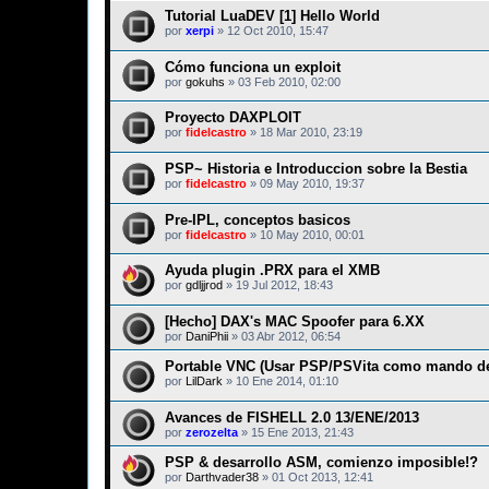
Tutorial LuaDEV [1] Hello World
por
xerpi
»
12 Oct 2010, 15:47
Cómo funciona un exploit
por
gokuhs
»
03 Feb 2010, 02:00
Proyecto DAXPLOIT
por
fidelcastro
»
18 Mar 2010, 23:19
PSP~ Historia e Introduccion sobre la Bestia
por
fidelcastro
»
09 May 2010, 19:37
Pre-IPL, conceptos basicos
por
fidelcastro
»
10 May 2010, 00:01
Ayuda plugin .PRX para el XMB
por
gdljjrod
»
19 Jul 2012, 18:43
[Hecho] DAX's MAC Spoofer para 6.XX
por
DaniPhii
»
03 Abr 2012, 06:54
Portable VNC (Usar PSP/PSVita como mando d
por
LilDark
»
10 Ene 2014, 01:10
Avances de FISHELL 2.0 13/ENE/2013
por
zerozelta
»
15 Ene 2013, 21:43
PSP & desarrollo ASM, comienzo imposible!?
por
Darthvader38
»
01 Oct 2013, 12:41