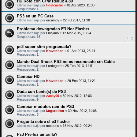
HD Roto con CFW Redux 4.80
Último mensaje por
fidelcastro
«
01 Abr 2023, 11:38
Respuestas:
1
PS3 en un PC Case
Último mensaje por
ercampy
«
22 Jul 2017, 11:38
Problema downgradeo E3 Nor Flasher
Último mensaje por
Onajano
«
12 Mar 2015, 10:24
Respuestas:
15
1
2
ps3 super slim programada?
Último mensaje por
Kravenbcn
«
01 Abr 2013, 23:44
Respuestas:
1
Mando Dual Shock PS3 no es reconocido sin Cable
Último mensaje por
Lordegard
«
25 Feb 2013, 14:51
Respuestas:
2
Cambiar HD
Último mensaje por
Kravenbcn
«
29 Ene 2013, 11:21
Respuestas:
1
Duda con Lente(s) de PS3
Último mensaje por
zacky06
«
30 Nov 2012, 12:03
Respuestas:
9
Cambiar modulos ram de PS3
Último mensaje por
largeroliker
«
30 Nov 2012, 11:06
Respuestas:
3
Pregunta sobre el e3 flasher
Último mensaje por
meteorix
«
18 Nov 2012, 00:24
Ps3 Pre-luz amarilla?