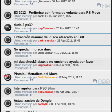
Último mensaje por
gliterman
«
06 Jun 2012, 03:07
Respuestas:
10
1
2
E3 2012 - Períferico con forma de volante para PS Move
Último mensaje por
zack II
«
05 Jun 2012, 16:55
Respuestas:
1
duda 2 ps3?
Último mensaje por
pspCaracas
«
20 Abr 2012, 15:47
Respuestas:
2
Extracción manual del disco atascado en BDL.
Último mensaje por
dark_sasuke
«
21 Ago 2011, 18:48
Respuestas:
4
No queda mi disco duro
Último mensaje por
Jhen Morran
«
10 Jul 2011, 16:06
Respuestas:
4
mi dualshock3 sixaxis no enciende ayuda por favor!!!!!!!!!
Último mensaje por
largeroliker
«
06 Jun 2011, 09:06
Respuestas:
1
Pistola / Metralleta del Move
Último mensaje por
Dark Pallacus
«
12 May 2011, 11:17
Respuestas:
27
1
2
3
Interruprtor para PS3 Slim
Último mensaje por
pspCaracas
«
07 Abr 2011, 15:27
Respuestas:
8
Actualizacion de Dongle
Último mensaje por
zacky06
«
05 Ene 2011, 13:28
Respuestas:
1