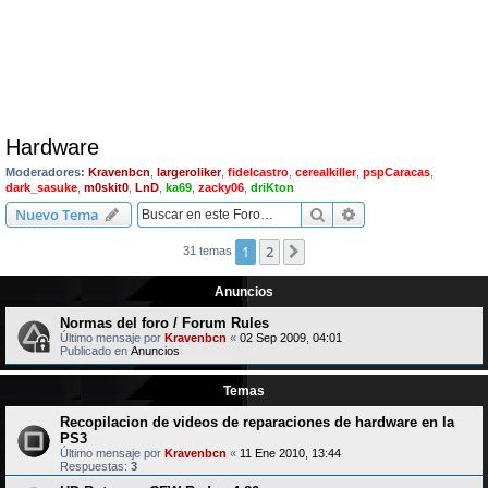
Hardware
Moderadores:
Kravenbcn
,
largeroliker
,
fidelcastro
,
cerealkiller
,
pspCaracas
,
dark_sasuke
,
m0skit0
,
LnD
,
ka69
,
zacky06
,
driKton
Buscar
Búsqueda avanzad
Nuevo Tema
1
2
Siguiente
31 temas
Anuncios
Normas del foro / Forum Rules
Último mensaje por
Kravenbcn
«
02 Sep 2009, 04:01
Publicado en
Anuncios
Temas
Recopilacion de videos de reparaciones de hardware en la
PS3
Último mensaje por
Kravenbcn
«
11 Ene 2010, 13:44
Respuestas:
3