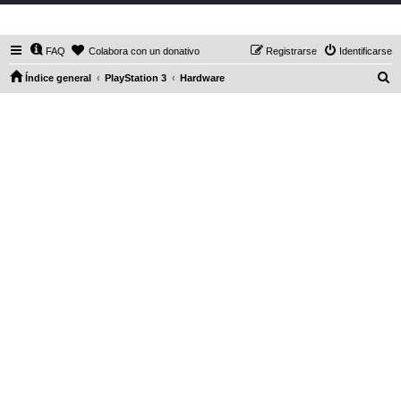
DaXHordes.org
FAQ
Colabora con un donativo
Registrarse
Identificarse
B
Índice general
PlayStation 3
Hardware
u
s
c
a
r