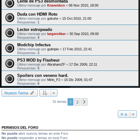
Lente de PS3 desmontada
Último mensaje por
Kravenbcn
«
06 Nov 2010, 18:00
Duda con HDMI Roto
Último mensaje por
gokuhs
«
15 Oct 2010, 21:00
Respuestas:
1
Lector estropeado
Último mensaje por
largeroliker
«
30 Sep 2010, 09:00
Respuestas:
4
Modchip Infectus
Último mensaje por
guitripio
«
17 Feb 2010, 22:41
Respuestas:
2
PS3 MOD by Flasheur
Último mensaje por
AbrahamZF
«
17 Dic 2009, 22:11
Respuestas:
5
Spoilers con veneno hard.
Último mensaje por
Mirlo_PJ
«
16 Dic 2009, 01:47
Respuestas:
6
Nuevo Tema
1
2
Siguiente
31 temas
Ir a
PERMISOS DEL FORO
No puede
abrir nuevos temas en este Foro
No puede
responder a temas en este Foro