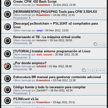
Create_CFW_430 Bash Script
Último mensaje por
Kravenbcn
«
15 Ene 2013, 13:45
[HERRAMIENTAS] PKG/SPKG Tools para CFW 3.55/4.XX
Último mensaje por
Kravenbcn
«
14 Dic 2012, 11:41
Respuestas:
1
[Descarga] ps3toolchain + PSL1GHT v2 compilados para
linux
Último mensaje por
xerpi
«
04 Nov 2012, 13:53
Reversando el TB - La máquina virtual oculta
Último mensaje por
mvisions
«
19 Jun 2012, 00:55
Respuestas:
15
1
2
[TUTORIAL] Instalar entorno programación el Linux
Último mensaje por
dark_sasuke
«
20 Mar 2012, 23:38
Respuestas:
3
¿Por donde empiezo?
Último mensaje por
m0skit0
«
01 Mar 2012, 08:40
Respuestas:
45
1
2
3
4
5
Estrucutura BR manual para gestionar contenido adicional
Último mensaje por
Kravenbcn
«
03 Feb 2012, 12:30
Código fuente y todo lo necesario para compilar
Último mensaje por
ZackM77
«
18 Oct 2011, 02:34
Respuestas:
1
PS3Wizard v1.1a
Último mensaje por
Kravenbcn
«
29 Ago 2011, 23:11