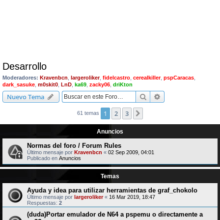
Desarrollo
Moderadores:
Kravenbcn
,
largeroliker
,
fidelcastro
,
cerealkiller
,
pspCaracas
,
dark_sasuke
,
m0skit0
,
LnD
,
ka69
,
zacky06
,
driKton
Buscar
Búsqueda avanzad
Nuevo Tema
1
2
3
Siguiente
61 temas
Anuncios
Normas del foro / Forum Rules
Último mensaje por
Kravenbcn
«
02 Sep 2009, 04:01
Publicado en
Anuncios
Temas
Ayuda y idea para utilizar herramientas de graf_chokolo
Último mensaje por
largeroliker
«
16 Mar 2019, 18:47
Respuestas:
2
(duda)Portar emulador de N64 a pspemu o directamente a