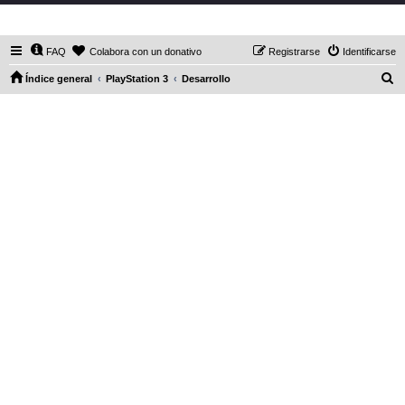
DaXHordes.org
FAQ
Colabora con un donativo
Registrarse
Identificarse
B
Índice general
PlayStation 3
Desarrollo
u
s
c
a
r