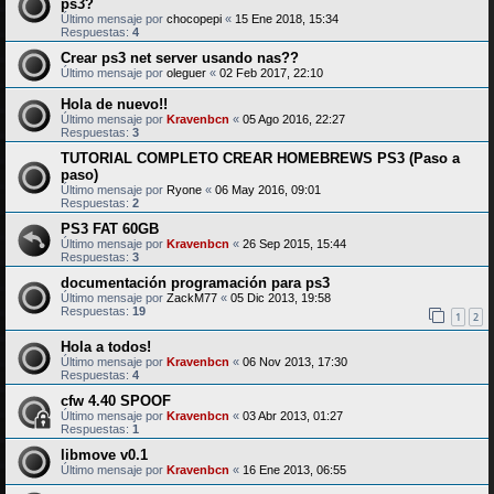
ps3?
Último mensaje por
chocopepi
«
15 Ene 2018, 15:34
Respuestas:
4
Crear ps3 net server usando nas??
Último mensaje por
oleguer
«
02 Feb 2017, 22:10
Hola de nuevo!!
Último mensaje por
Kravenbcn
«
05 Ago 2016, 22:27
Respuestas:
3
TUTORIAL COMPLETO CREAR HOMEBREWS PS3 (Paso a
paso)
Último mensaje por
Ryone
«
06 May 2016, 09:01
Respuestas:
2
PS3 FAT 60GB
Último mensaje por
Kravenbcn
«
26 Sep 2015, 15:44
Respuestas:
3
documentación programación para ps3
Último mensaje por
ZackM77
«
05 Dic 2013, 19:58
Respuestas:
19
1
2
Hola a todos!
Último mensaje por
Kravenbcn
«
06 Nov 2013, 17:30
Respuestas:
4
cfw 4.40 SPOOF
Último mensaje por
Kravenbcn
«
03 Abr 2013, 01:27
Respuestas:
1
libmove v0.1
Último mensaje por
Kravenbcn
«
16 Ene 2013, 06:55