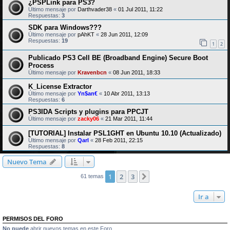
¿PSPLink para PS3?
Último mensaje por
Darthvader38
«
01 Jul 2011, 11:22
Respuestas:
3
SDK para Windows???
Último mensaje por
pAhKT
«
28 Jun 2011, 12:09
Respuestas:
19
1
2
Publicado PS3 Cell BE (Broadband Engine) Secure Boot
Process
Último mensaje por
Kravenbcn
«
08 Jun 2011, 18:33
K_License Extractor
Último mensaje por
Yn$an€
«
10 Abr 2011, 13:13
Respuestas:
6
PS3IDA Scripts y plugins para PPCJT
Último mensaje por
zacky06
«
21 Mar 2011, 11:44
[TUTORIAL] Instalar PSL1GHT en Ubuntu 10.10 (Actualizado)
Último mensaje por
Qarl
«
28 Feb 2011, 22:15
Respuestas:
8
Nuevo Tema
1
2
3
Siguiente
61 temas
Ir a
PERMISOS DEL FORO
No puede
abrir nuevos temas en este Foro