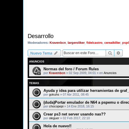
Desarrollo
Moderadores:
Kravenbcn
,
largeroliker
,
fidelcastro
,
cerealkiller
,
psp
Buscar
Bús
Nuevo Tema
ANUNCIOS
Normas del foro / Forum Rules
por
Kravenbcn
»
02 Sep 2009, 04:01
» en
Anuncios
TEMAS
Ayuda y idea para utilizar herramientas de graf
por
gokuhs
»
07 Abr 2011, 08:45
(duda)Portar emulador de N64 a pspemu o dire
por
chocopepi
»
14 Ene 2018, 16:15
Crear ps3 net server usando nas??
por
oleguer
»
02 Feb 2017, 22:10
Hola de nuevo!!