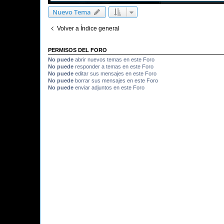
Nuevo Tema
Volver a Índice general
PERMISOS DEL FORO
No puede
abrir nuevos temas en este Foro
No puede
responder a temas en este Foro
No puede
editar sus mensajes en este Foro
No puede
borrar sus mensajes en este Foro
No puede
enviar adjuntos en este Foro