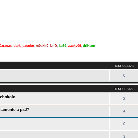
Caracas
,
dark_sasuke
,
m0skit0
,
LnD
,
ka69
,
zacky06
,
driKton
queda avanzada
RESPUESTAS
0
RESPUESTAS
_chokolo
2
ctamente a ps3?
4
0
3