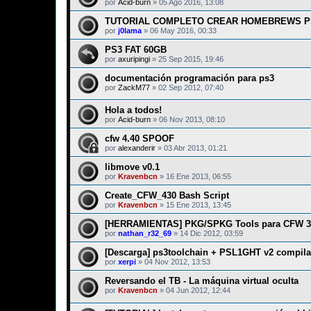
por
Acid-burn
»
05 Ago 2016, 13:08
TUTORIAL COMPLETO CREAR HOMEBREWS PS3
por
j0lama
»
06 May 2016, 00:33
PS3 FAT 60GB
por
axuripingi
»
25 Sep 2015, 19:46
documentación programación para ps3
por
ZackM77
»
02 Sep 2012, 07:40
Hola a todos!
por
Acid-burn
»
06 Nov 2013, 08:10
cfw 4.40 SPOOF
por
alexanderir
»
03 Abr 2013, 01:21
libmove v0.1
por
Kravenbcn
»
16 Ene 2013, 06:55
Create_CFW_430 Bash Script
por
Kravenbcn
»
15 Ene 2013, 13:45
[HERRAMIENTAS] PKG/SPKG Tools para CFW 3
por
nathan_r32_69
»
14 Dic 2012, 03:59
[Descarga] ps3toolchain + PSL1GHT v2 compila
por
xerpi
»
04 Nov 2012, 13:53
Reversando el TB - La máquina virtual oculta
por
Kravenbcn
»
04 Jun 2012, 12:44