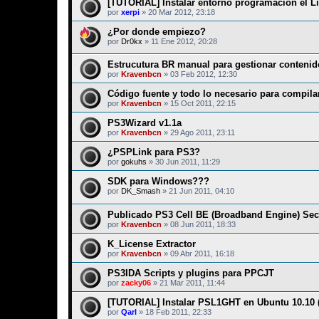
[TUTORIAL] Instalar entorno programación el L
por
xerpi
»
20 Mar 2012, 23:18
¿Por donde empiezo?
por
Dr0kx
»
11 Ene 2012, 20:28
Estrucutura BR manual para gestionar contenid
por
Kravenbcn
»
03 Feb 2012, 12:30
Código fuente y todo lo necesario para compila
por
Kravenbcn
»
15 Oct 2011, 22:15
PS3Wizard v1.1a
por
Kravenbcn
»
29 Ago 2011, 23:11
¿PSPLink para PS3?
por
gokuhs
»
30 Jun 2011, 11:29
SDK para Windows???
por
DK_Smash
»
21 Jun 2011, 04:10
Publicado PS3 Cell BE (Broadband Engine) Sec
por
Kravenbcn
»
08 Jun 2011, 18:33
K_License Extractor
por
Kravenbcn
»
09 Abr 2011, 16:18
PS3IDA Scripts y plugins para PPCJT
por
zacky06
»
21 Mar 2011, 11:44
[TUTORIAL] Instalar PSL1GHT en Ubuntu 10.10 (
por
Qarl
»
18 Feb 2011, 22:33