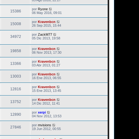
por
Ryone
15386
06 May 2016, 09:01
por
Kravenbcn
15008
26 Sep 2015, 15:44
por
ZackM77
34972
05 Dic 2013, 19:58
por
Kravenbcn
19858
06 Nov 2013, 17:30
por
Kravenbcn
13366
03 Abr 2013, 01:27
por
Kravenbcn
13003
16 Ene 2013, 06:55
por
Kravenbcn
12816
15 Ene 2013, 13:45
por
Kravenbcn
13752
14 Dic 2012, 11:41
por
xerpi
12890
04 Nov 2012, 13:53
por
mvisions
27846
19 Jun 2012, 00:55