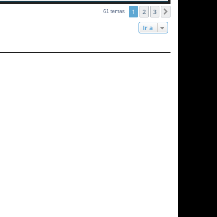
1
2
3
Siguiente
61 temas
Ir a