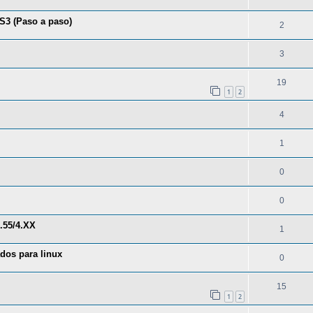
 (Paso a paso)
2
3
19
1
2
4
1
0
0
.55/4.XX
1
dos para linux
0
15
1
2