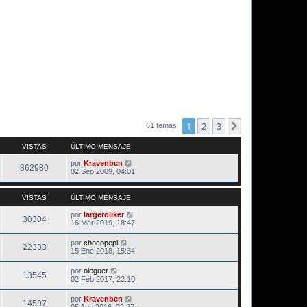
1
2
3
Siguiente
61 temas
VISTAS
ÚLTIMO MENSAJE
por
Kravenbcn
862980
02 Sep 2009, 04:01
VISTAS
ÚLTIMO MENSAJE
por
largeroliker
30304
16 Mar 2019, 18:47
por
chocopepi
22333
15 Ene 2018, 15:34
por
oleguer
13545
02 Feb 2017, 22:10
por
Kravenbcn
14597
05 Ago 2016, 22:27