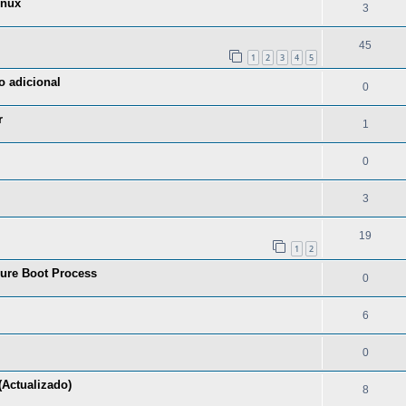
inux
3
45
1
2
3
4
5
o adicional
0
r
1
0
3
19
1
2
ure Boot Process
0
6
0
Actualizado)
8