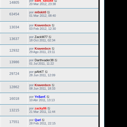
por
dark_sasuke
14805
20 Mar 2012, 23:38
por
m0skit0
63454
01 Mar 2012, 08:40
por
Kravenbcn
13034
03 Feb 2012, 12:30
por
ZackM77
13637
18 Oct 2011, 02:34
por
Kravenbcn
12932
29 Ago 2011, 23:11
por
Darthvader38
13986
01 Jul 2011, 11:22
por
pAhKT
29724
28 Jun 2011, 12:09
por
Kravenbcn
12862
08 Jun 2011, 18:33
por
Yn$an€
16018
10 Abr 2011, 13:13
por
zacky06
13215
21 Mar 2011, 11:44
por
Qarl
17551
28 Feb 2011, 22:15