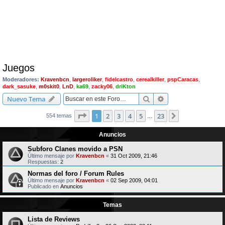
Juegos
Moderadores:
Kravenbcn
,
largeroliker
,
fidelcastro
,
cerealkiller
,
pspCaracas
,
dark_sasuke
,
m0skit0
,
LnD
,
ka69
,
zacky06
,
driKton
Buscar
Búsqueda avanzad
Nuevo Tema
Página
1
de
23
1
2
3
4
5
23
Siguiente
554 temas
…
Anuncios
Subforo Clanes movido a PSN
Último mensaje por
Kravenbcn
«
31 Oct 2009, 21:46
Respuestas:
2
Normas del foro / Forum Rules
Último mensaje por
Kravenbcn
«
02 Sep 2009, 04:01
Publicado en
Anuncios
Temas
Lista de Reviews