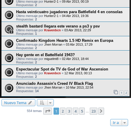
Último mensaje por
Hunter2-1
«
09 Abr 2013, 00:19
Respuestas:
2
Hasta veinticuatro jugadores para Battlefield 4 en consolas
Último mensaje por
Hunter2-1
«
04 Abr 2013, 19:36
Respuestas:
2
stealth bastard llegara este verano a ps3 y psv
Último mensaje por
Kravenbcn
«
03 Abr 2013, 22:29
Respuestas:
1
Confirmado Kingdom Hearts 1.5 HD Remix en Europa
Último mensaje por
Jhen Morran
«
03 Abr 2013, 17:29
Respuestas:
2
Hay gente en el Battelfield 1943?
Último mensaje por
miguelmt8
«
02 Abr 2013, 18:44
Respuestas:
2
Espectacular Spot de TV de God of War Ascension
Último mensaje por
Kravenbcn
«
12 Mar 2013, 00:13
Respuestas:
2
Anunciado Assassin's Creed IV Black Flag
Último mensaje por
Jhen Morran
«
10 Mar 2013, 22:54
Respuestas:
14
1
2
Nuevo Tema
Página
1
de
23
1
2
3
4
5
23
Siguiente
554 temas
…
Ir a