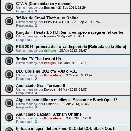
GTA V [Curiosidades y demás]
Último mensaje por
Bugjam
«
23 Sep 2013, 16:29
Respuestas:
9
Tráiler de Grand Theft Auto Online
Último mensaje por
BOYZINDAHOOD
«
20 Sep 2013, 02:45
Respuestas:
2
Kingdom Hearts 1.5 HD Remix europeo navega en el caribe
Último mensaje por
Ryone
«
31 Ago 2013, 14:21
Respuestas:
1
PES 2014: primera demo ya disponible [Retirada de la Store]
Último mensaje por
driKton
«
28 Ago 2013, 15:47
Trailer TV The Last of Us
Último mensaje por
zacky06
«
05 Jun 2013, 12:50
DLC Uprising BO2 cfw 4.40 o 4.31
Último mensaje por
Kravenbcn
«
19 May 2013, 13:42
Respuestas:
2
Anunciado Gran Turismo 6
Último mensaje por
Boycott
«
16 May 2013, 19:07
Respuestas:
4
Alguien para pillar a medias el Season de Black Ops II?
Último mensaje por
Hunter2-1
«
19 Abr 2013, 13:06
Respuestas:
4
Anunciado Batman: Arkham Origins
Último mensaje por
Kravenbcn
«
19 Abr 2013, 12:50
Respuestas:
3
Filtrada imagen del próximo DLC del COD Black Ops II