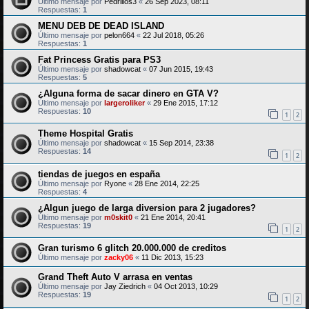
Último mensaje por
Pedrillos3
«
26 Sep 2023, 08:11
Respuestas:
1
MENU DEB DE DEAD ISLAND
Último mensaje por
pelon664
«
22 Jul 2018, 05:26
Respuestas:
1
Fat Princess Gratis para PS3
Último mensaje por
shadowcat
«
07 Jun 2015, 19:43
Respuestas:
5
¿Alguna forma de sacar dinero en GTA V?
Último mensaje por
largeroliker
«
29 Ene 2015, 17:12
Respuestas:
10
1
2
Theme Hospital Gratis
Último mensaje por
shadowcat
«
15 Sep 2014, 23:38
Respuestas:
14
1
2
tiendas de juegos en españa
Último mensaje por
Ryone
«
28 Ene 2014, 22:25
Respuestas:
4
¿Algun juego de larga diversion para 2 jugadores?
Último mensaje por
m0skit0
«
21 Ene 2014, 20:41
Respuestas:
19
1
2
Gran turismo 6 glitch 20.000.000 de creditos
Último mensaje por
zacky06
«
11 Dic 2013, 15:23
Grand Theft Auto V arrasa en ventas
Último mensaje por
Jay Ziedrich
«
04 Oct 2013, 10:29
Respuestas:
19
1
2