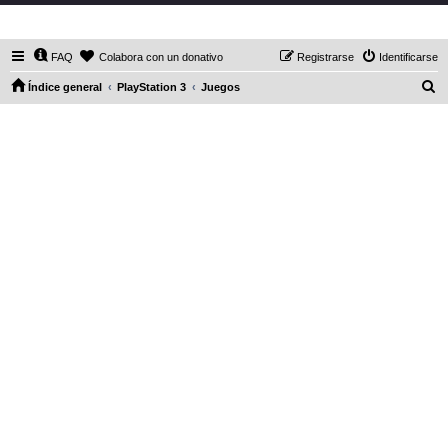
DaXHordes.org
FAQ
Colabora con un donativo
Registrarse
Identificarse
B
Índice general
PlayStation 3
Juegos
u
s
c
a
r