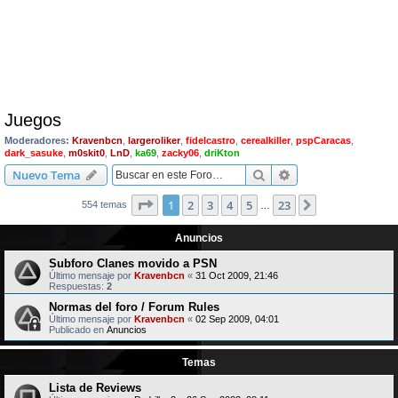
Juegos
Moderadores:
Kravenbcn
,
largeroliker
,
fidelcastro
,
cerealkiller
,
pspCaracas
,
dark_sasuke
,
m0skit0
,
LnD
,
ka69
,
zacky06
,
driKton
Buscar
Búsqueda avanzad
Nuevo Tema
Página
1
de
23
1
2
3
4
5
23
Siguiente
554 temas
…
Anuncios
Subforo Clanes movido a PSN
Último mensaje por
Kravenbcn
«
31 Oct 2009, 21:46
Respuestas:
2
Normas del foro / Forum Rules
Último mensaje por
Kravenbcn
«
02 Sep 2009, 04:01
Publicado en
Anuncios
Temas
Lista de Reviews