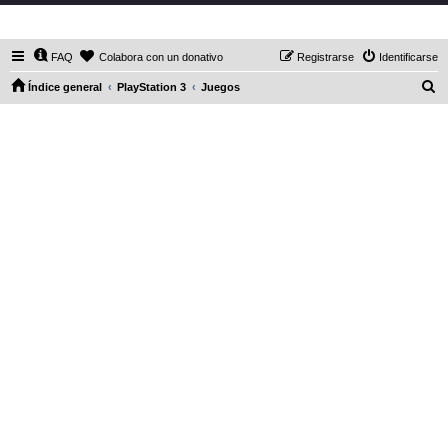
DaXHordes.org
FAQ
Colabora con un donativo
Registrarse
Identificarse
B
Índice general
PlayStation 3
Juegos
u
s
c
a
r