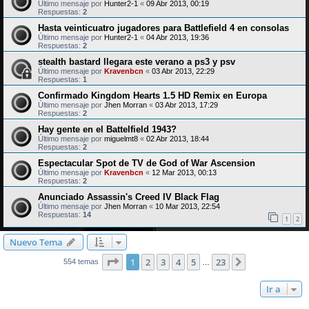
Último mensaje por
Hunter2-1
«
09 Abr 2013, 00:19
Respuestas:
2
Hasta veinticuatro jugadores para Battlefield 4 en consolas
Último mensaje por
Hunter2-1
«
04 Abr 2013, 19:36
Respuestas:
2
stealth bastard llegara este verano a ps3 y psv
Último mensaje por
Kravenbcn
«
03 Abr 2013, 22:29
Respuestas:
1
Confirmado Kingdom Hearts 1.5 HD Remix en Europa
Último mensaje por
Jhen Morran
«
03 Abr 2013, 17:29
Respuestas:
2
Hay gente en el Battelfield 1943?
Último mensaje por
miguelmt8
«
02 Abr 2013, 18:44
Respuestas:
2
Espectacular Spot de TV de God of War Ascension
Último mensaje por
Kravenbcn
«
12 Mar 2013, 00:13
Respuestas:
2
Anunciado Assassin's Creed IV Black Flag
Último mensaje por
Jhen Morran
«
10 Mar 2013, 22:54
Respuestas:
14
1
2
Nuevo Tema
Página
1
de
23
1
2
3
4
5
23
Siguiente
554 temas
…
Ir a