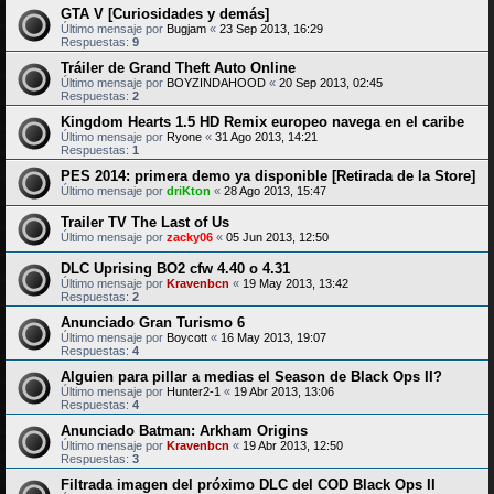
GTA V [Curiosidades y demás]
Último mensaje por
Bugjam
«
23 Sep 2013, 16:29
Respuestas:
9
Tráiler de Grand Theft Auto Online
Último mensaje por
BOYZINDAHOOD
«
20 Sep 2013, 02:45
Respuestas:
2
Kingdom Hearts 1.5 HD Remix europeo navega en el caribe
Último mensaje por
Ryone
«
31 Ago 2013, 14:21
Respuestas:
1
PES 2014: primera demo ya disponible [Retirada de la Store]
Último mensaje por
driKton
«
28 Ago 2013, 15:47
Trailer TV The Last of Us
Último mensaje por
zacky06
«
05 Jun 2013, 12:50
DLC Uprising BO2 cfw 4.40 o 4.31
Último mensaje por
Kravenbcn
«
19 May 2013, 13:42
Respuestas:
2
Anunciado Gran Turismo 6
Último mensaje por
Boycott
«
16 May 2013, 19:07
Respuestas:
4
Alguien para pillar a medias el Season de Black Ops II?
Último mensaje por
Hunter2-1
«
19 Abr 2013, 13:06
Respuestas:
4
Anunciado Batman: Arkham Origins
Último mensaje por
Kravenbcn
«
19 Abr 2013, 12:50
Respuestas:
3
Filtrada imagen del próximo DLC del COD Black Ops II