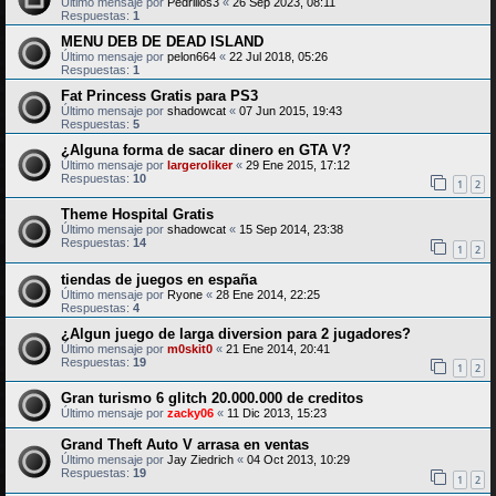
Último mensaje por
Pedrillos3
«
26 Sep 2023, 08:11
Respuestas:
1
MENU DEB DE DEAD ISLAND
Último mensaje por
pelon664
«
22 Jul 2018, 05:26
Respuestas:
1
Fat Princess Gratis para PS3
Último mensaje por
shadowcat
«
07 Jun 2015, 19:43
Respuestas:
5
¿Alguna forma de sacar dinero en GTA V?
Último mensaje por
largeroliker
«
29 Ene 2015, 17:12
Respuestas:
10
1
2
Theme Hospital Gratis
Último mensaje por
shadowcat
«
15 Sep 2014, 23:38
Respuestas:
14
1
2
tiendas de juegos en españa
Último mensaje por
Ryone
«
28 Ene 2014, 22:25
Respuestas:
4
¿Algun juego de larga diversion para 2 jugadores?
Último mensaje por
m0skit0
«
21 Ene 2014, 20:41
Respuestas:
19
1
2
Gran turismo 6 glitch 20.000.000 de creditos
Último mensaje por
zacky06
«
11 Dic 2013, 15:23
Grand Theft Auto V arrasa en ventas
Último mensaje por
Jay Ziedrich
«
04 Oct 2013, 10:29
Respuestas:
19
1
2