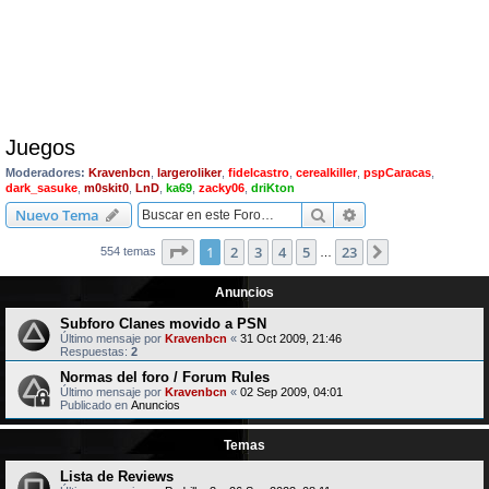
Juegos
Moderadores:
Kravenbcn
,
largeroliker
,
fidelcastro
,
cerealkiller
,
pspCaracas
,
dark_sasuke
,
m0skit0
,
LnD
,
ka69
,
zacky06
,
driKton
Buscar
Búsqueda avanzad
Nuevo Tema
Página
1
de
23
1
2
3
4
5
23
Siguiente
554 temas
…
Anuncios
Subforo Clanes movido a PSN
Último mensaje por
Kravenbcn
«
31 Oct 2009, 21:46
Respuestas:
2
Normas del foro / Forum Rules
Último mensaje por
Kravenbcn
«
02 Sep 2009, 04:01
Publicado en
Anuncios
Temas
Lista de Reviews