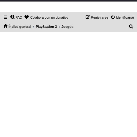
DaXHordes.org
FAQ
Colabora con un donativo
Registrarse
Identificarse
B
Índice general
PlayStation 3
Juegos
u
s
c
a
r