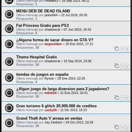
Último mensaje por
Pedrillos3
«
26 Sep 2023, 08:11
Respuestas:
1
MENU DEB DE DEAD ISLAND
Último mensaje por
pelon664
«
22 Jul 2018, 05:26
Respuestas:
1
Fat Princess Gratis para PS3
Último mensaje por
shadowcat
«
07 Jun 2015, 19:43
Respuestas:
5
¿Alguna forma de sacar dinero en GTA V?
Último mensaje por
largeroliker
«
29 Ene 2015, 17:12
Respuestas:
10
1
2
Theme Hospital Gratis
Último mensaje por
shadowcat
«
15 Sep 2014, 23:38
Respuestas:
14
1
2
tiendas de juegos en españa
Último mensaje por
Ryone
«
28 Ene 2014, 22:25
Respuestas:
4
¿Algun juego de larga diversion para 2 jugadores?
Último mensaje por
m0skit0
«
21 Ene 2014, 20:41
Respuestas:
19
1
2
Gran turismo 6 glitch 20.000.000 de creditos
Último mensaje por
zacky06
«
11 Dic 2013, 15:23
Grand Theft Auto V arrasa en ventas
Último mensaje por
Jay Ziedrich
«
04 Oct 2013, 10:29
Respuestas:
19
1
2