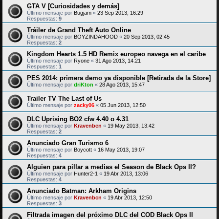
GTA V [Curiosidades y demás]
Último mensaje por
Bugjam
«
23 Sep 2013, 16:29
Respuestas:
9
Tráiler de Grand Theft Auto Online
Último mensaje por
BOYZINDAHOOD
«
20 Sep 2013, 02:45
Respuestas:
2
Kingdom Hearts 1.5 HD Remix europeo navega en el caribe
Último mensaje por
Ryone
«
31 Ago 2013, 14:21
Respuestas:
1
PES 2014: primera demo ya disponible [Retirada de la Store]
Último mensaje por
driKton
«
28 Ago 2013, 15:47
Trailer TV The Last of Us
Último mensaje por
zacky06
«
05 Jun 2013, 12:50
DLC Uprising BO2 cfw 4.40 o 4.31
Último mensaje por
Kravenbcn
«
19 May 2013, 13:42
Respuestas:
2
Anunciado Gran Turismo 6
Último mensaje por
Boycott
«
16 May 2013, 19:07
Respuestas:
4
Alguien para pillar a medias el Season de Black Ops II?
Último mensaje por
Hunter2-1
«
19 Abr 2013, 13:06
Respuestas:
4
Anunciado Batman: Arkham Origins
Último mensaje por
Kravenbcn
«
19 Abr 2013, 12:50
Respuestas:
3
Filtrada imagen del próximo DLC del COD Black Ops II