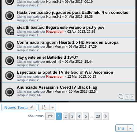
Último mensaje por
Hunter2-1
«
09 Abr 2013, 00:19
Respuestas:
2
Hasta veinticuatro jugadores para Battlefield 4 en consolas
Último mensaje por
Hunter2-1
«
04 Abr 2013, 19:36
Respuestas:
2
stealth bastard llegara este verano a ps3 y psv
Último mensaje por
Kravenbcn
«
03 Abr 2013, 22:29
Respuestas:
1
Confirmado Kingdom Hearts 1.5 HD Remix en Europa
Último mensaje por
Jhen Morran
«
03 Abr 2013, 17:29
Respuestas:
2
Hay gente en el Battelfield 1943?
Último mensaje por
miguelmt8
«
02 Abr 2013, 18:44
Respuestas:
2
Espectacular Spot de TV de God of War Ascension
Último mensaje por
Kravenbcn
«
12 Mar 2013, 00:13
Respuestas:
2
Anunciado Assassin's Creed IV Black Flag
Último mensaje por
Jhen Morran
«
10 Mar 2013, 22:54
Respuestas:
14
1
2
Nuevo Tema
Página
1
de
23
1
2
3
4
5
23
Siguiente
554 temas
…
Ir a