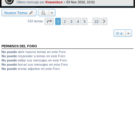
Último mensaje por
Kravenbcn
«
03 Nov 2016, 10:01
Nuevo Tema
Página
1
de
22
1
2
3
4
5
22
Siguiente
532 temas
…
Ir a
PERMISOS DEL FORO
No puede
abrir nuevos temas en este Foro
No puede
responder a temas en este Foro
No puede
editar sus mensajes en este Foro
No puede
borrar sus mensajes en este Foro
No puede
enviar adjuntos en este Foro