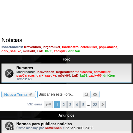
Noticias
Moderadores:
Kravenbcn
,
largeroliker
,
fidelcastro
,
cerealkiller
,
pspCaracas
,
dark_sasuke
,
m0skit0
,
LnD
,
ka69
,
zacky06
,
driKton
Foro
Rumores
Moderadores:
Kravenbcn
,
largeroliker
,
fidelcastro
,
cerealkiller
,
pspCaracas
,
dark_sasuke
,
m0skit0
,
LnD
,
ka69
,
zacky06
,
driKton
Temas:
68
Buscar
Búsqueda avanzad
Nuevo Tema
Página
1
de
22
1
2
3
4
5
22
Siguiente
532 temas
…
Anuncios
Normas para publicar noticias
Último mensaje por
Kravenbcn
«
22 Sep 2009, 23:35