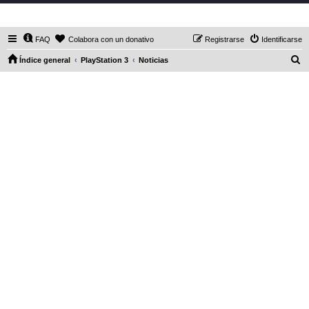
DaXHordes.org
FAQ
Colabora con un donativo
Registrarse
Identificarse
B
Índice general
PlayStation 3
Noticias
u
s
c
a
r