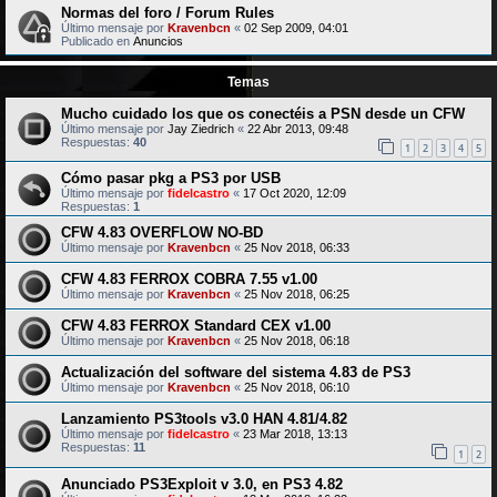
Normas del foro / Forum Rules
Último mensaje por
Kravenbcn
«
02 Sep 2009, 04:01
Publicado en
Anuncios
Temas
Mucho cuidado los que os conectéis a PSN desde un CFW
Último mensaje por
Jay Ziedrich
«
22 Abr 2013, 09:48
Respuestas:
40
1
2
3
4
5
Cómo pasar pkg a PS3 por USB
Último mensaje por
fidelcastro
«
17 Oct 2020, 12:09
Respuestas:
1
CFW 4.83 OVERFLOW NO-BD
Último mensaje por
Kravenbcn
«
25 Nov 2018, 06:33
CFW 4.83 FERROX COBRA 7.55 v1.00
Último mensaje por
Kravenbcn
«
25 Nov 2018, 06:25
CFW 4.83 FERROX Standard CEX v1.00
Último mensaje por
Kravenbcn
«
25 Nov 2018, 06:18
Actualización del software del sistema 4.83 de PS3
Último mensaje por
Kravenbcn
«
25 Nov 2018, 06:10
Lanzamiento PS3tools v3.0 HAN 4.81/4.82
Último mensaje por
fidelcastro
«
23 Mar 2018, 13:13
Respuestas:
11
1
2
Anunciado PS3Exploit v 3.0, en PS3 4.82