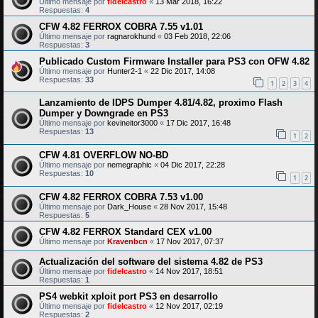
Último mensaje por
fidelcastro
«
13 Mar 2018, 16:22
Respuestas:
4
CFW 4.82 FERROX COBRA 7.55 v1.01
Último mensaje por
ragnarokhund
«
03 Feb 2018, 22:06
Respuestas:
3
Publicado Custom Firmware Installer para PS3 con OFW 4.82
Último mensaje por
Hunter2-1
«
22 Dic 2017, 14:08
Respuestas:
33
1
2
3
4
Lanzamiento de IDPS Dumper 4.81/4.82, proximo Flash
Dumper y Downgrade en PS3
Último mensaje por
kevineitor3000
«
17 Dic 2017, 16:48
Respuestas:
13
1
2
CFW 4.81 OVERFLOW NO-BD
Último mensaje por
nemegraphic
«
04 Dic 2017, 22:28
Respuestas:
10
1
2
CFW 4.82 FERROX COBRA 7.53 v1.00
Último mensaje por
Dark_House
«
28 Nov 2017, 15:48
Respuestas:
5
CFW 4.82 FERROX Standard CEX v1.00
Último mensaje por
Kravenbcn
«
17 Nov 2017, 07:37
Actualización del software del sistema 4.82 de PS3
Último mensaje por
fidelcastro
«
14 Nov 2017, 18:51
Respuestas:
1
PS4 webkit xploit port PS3 en desarrollo
Último mensaje por
fidelcastro
«
12 Nov 2017, 02:19
Respuestas:
2