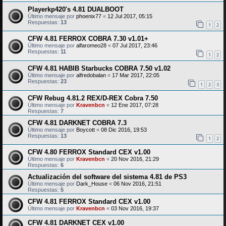
Playerkp420's 4.81 DUALBOOT
Último mensaje por
phoenix77
«
12 Jul 2017, 05:15
Respuestas:
13
1
2
CFW 4.81 FERROX COBRA 7.30 v1.01+
Último mensaje por
alfaromeo28
«
07 Jul 2017, 23:46
Respuestas:
11
1
2
CFW 4.81 HABIB Starbucks COBRA 7.50 v1.02
Último mensaje por
alfredobalan
«
17 Mar 2017, 22:05
Respuestas:
23
1
2
3
CFW Rebug 4.81.2 REX/D-REX Cobra 7.50
Último mensaje por
Kravenbcn
«
12 Ene 2017, 07:28
Respuestas:
7
CFW 4.81 DARKNET COBRA 7.3
Último mensaje por
Boycott
«
08 Dic 2016, 19:53
Respuestas:
13
1
2
CFW 4.80 FERROX Standard CEX v1.00
Último mensaje por
Kravenbcn
«
20 Nov 2016, 21:29
Respuestas:
6
Actualización del software del sistema 4.81 de PS3
Último mensaje por
Dark_House
«
06 Nov 2016, 21:51
Respuestas:
5
CFW 4.81 FERROX Standard CEX v1.00
Último mensaje por
Kravenbcn
«
03 Nov 2016, 19:37
CFW 4.81 DARKNET CEX v1.00