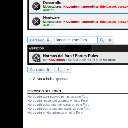
Desarrollo
Moderadores:
Kravenbcn
,
largeroliker
,
fidelcastro
,
cerealk
driKton
Hardware
Moderadores:
Kravenbcn
,
largeroliker
,
fidelcastro
,
cerealk
driKton
Buscar
Búsqued
Cerrado
ANUNCIOS
Normas del foro / Forum Rules
por
Kravenbcn
»
02 Sep 2009, 04:01
» en
Anuncios
Cerrado
Volver a Índice general
PERMISOS DEL FORO
No puede
abrir nuevos temas en este Foro
No puede
responder a temas en este Foro
No puede
editar sus mensajes en este Foro
No puede
borrar sus mensajes en este Foro
No puede
enviar adjuntos en este Foro