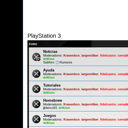
PlayStation 3
FORO
Noticias
Moderadores:
Kravenbcn
,
largeroliker
,
fidelcastro
,
cerealk
driKton
Subforo:
Rumores
Ayuda
Moderadores:
Kravenbcn
,
largeroliker
,
fidelcastro
,
cerealk
driKton
Tutoriales
Moderadores:
Kravenbcn
,
largeroliker
,
fidelcastro
,
cerealk
driKton
Homebrew
Moderadores:
Kravenbcn
,
largeroliker
,
fidelcastro
,
cerealk
jjblanco93
,
driKton
Juegos
Moderadores:
Kravenbcn
,
largeroliker
,
fidelcastro
,
cerealk
driKton