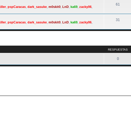
61
iller
,
pspCaracas
,
dark_sasuke
,
m0skit0
,
LnD
,
ka69
,
zacky06
,
31
iller
,
pspCaracas
,
dark_sasuke
,
m0skit0
,
LnD
,
ka69
,
zacky06
,
a avanzada
RESPUESTAS
0