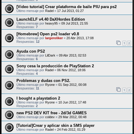
[Video tutorial] Crear plataforma de baile PIU para ps2
Último mensaje por
Radel
«
17 Jul 2013, 01:27
LaunchELF v4.40 DaXHordes Edition
Último mensaje por
heavy95
«
09 Jul 2013, 21:55
Respuestas:
7
[Homebrew] Open ps2 loader v0.8
Último mensaje por
largeroliker
«
20 Abr 2013, 17:08
Respuestas:
12
1
2
Ayuda con PS2
Último mensaje por
LilDark
«
09 Abr 2013, 02:53
Respuestas:
6
Sony cesa la producción de PlayStation 2
Último mensaje por
Radel
«
06 Nov 2012, 18:06
Respuestas:
4
Problemas y dudas con PS2.
Último mensaje por
Ryone
«
01 Sep 2012, 00:08
Respuestas:
11
1
2
I bought a playstation 2
Último mensaje por
Ryone
«
10 Jun 2012, 17:48
Respuestas:
2
new PS2 DEV KIT free - 2d/3d GAMES
Último mensaje por
coldev
«
29 Mar 2012, 00:48
[Tutorial]Crear y aplicar skin a SMS player
Último mensaje por
Radel
«
24 Feb 2012, 01:29