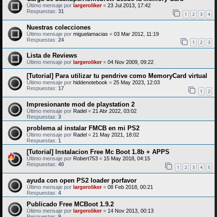
Último mensaje por
largeroliker
«
23 Jul 2013, 17:42
Respuestas:
31
1
2
3
4
Nuestras colecciones
Último mensaje por
miguelamacias
«
03 Mar 2012, 11:19
Respuestas:
24
1
2
3
Lista de Reviews
Último mensaje por
largeroliker
«
04 Nov 2009, 09:22
[Tutorial] Para utilizar tu pendrive como MemoryCard virtual
Último mensaje por
hiddenotebook
«
25 May 2023, 12:03
Respuestas:
17
1
2
Impresionante mod de playstation 2
Último mensaje por
Radel
«
21 Abr 2022, 03:02
Respuestas:
3
problema al instalar FMCB en mi PS2
Último mensaje por
Radel
«
21 May 2021, 18:02
Respuestas:
1
[Tutorial] Instalacion Free Mc Boot 1.8b + APPS
Último mensaje por
Robert753
«
15 May 2018, 04:15
Respuestas:
40
1
2
3
4
5
ayuda con open PS2 loader porfavor
Último mensaje por
largeroliker
«
08 Feb 2018, 00:21
Respuestas:
4
Publicado Free MCBoot 1.9.2
Último mensaje por
largeroliker
«
14 Nov 2013, 00:13
Respuestas:
9