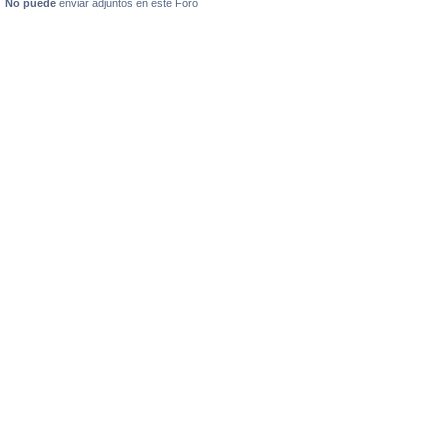
No puede
enviar adjuntos en este Foro