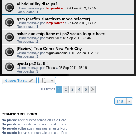
el hdd utility disc ps2
Último mensaje por
largeroliker
«
06 Ene 2012, 19:35
Respuestas:
1
gsm (grafics sintetizers mode selector)
Último mensaje por
largeroliker
«
27 Nov 2011, 14:02
Respuestas:
1
saber que chip tiene mi ps2 segun lo que hace
Último mensaje por
mikel050
«
18 Sep 2011, 23:46
Respuestas:
2
[Review] True Crime New York City
Último mensaje por
miguelamacias
«
11 Sep 2011, 21:38
Respuestas:
3
ayuda ps2 fat !!!!
Último mensaje por
Thaifu
«
05 Sep 2011, 15:19
Respuestas:
3
Nuevo Tema
1
2
3
4
5
Siguiente
111 temas
Ir a
PERMISOS DEL FORO
No puede
abrir nuevos temas en este Foro
No puede
responder a temas en este Foro
No puede
editar sus mensajes en este Foro
No puede
borrar sus mensajes en este Foro