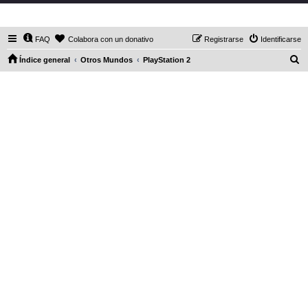
DaXHordes.org
FAQ
Colabora con un donativo
Registrarse
Identificarse
B
Índice general
Otros Mundos
PlayStation 2
u
s
c
a
r