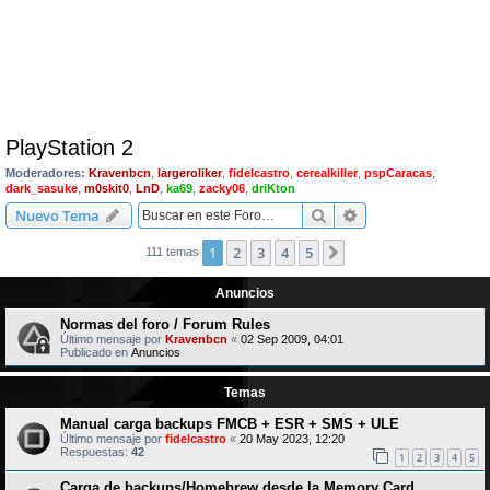
PlayStation 2
Moderadores:
Kravenbcn
,
largeroliker
,
fidelcastro
,
cerealkiller
,
pspCaracas
,
dark_sasuke
,
m0skit0
,
LnD
,
ka69
,
zacky06
,
driKton
Buscar
Búsqueda avanzad
Nuevo Tema
1
2
3
4
5
Siguiente
111 temas
Anuncios
Normas del foro / Forum Rules
Último mensaje por
Kravenbcn
«
02 Sep 2009, 04:01
Publicado en
Anuncios
Temas
Manual carga backups FMCB + ESR + SMS + ULE
Último mensaje por
fidelcastro
«
20 May 2023, 12:20
Respuestas:
42
1
2
3
4
5
Carga de backups/Homebrew desde la Memory Card