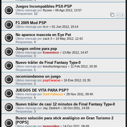
Juegos Incompatibles PSX-PSP
Último mensaje por
Ryone
«
06 Ago 2012, 13:57
Respuestas:
12
1
2
F1 2009 Mod PSP
Último mensaje por
m.rr
«
01 Jun 2012, 19:14
No aparece mascota en Eye Pet
Último mensaje por
zack II
«
19 May 2012, 12:42
Respuestas:
4
Juegos online para psp
Último mensaje por
Kravenbcn
«
13 Abr 2012, 14:47
Respuestas:
3
Nuevo tráiler de Final Fantasy Type-0
Último mensaje por
imsofuckingcrazy
«
11 Feb 2012, 20:30
Respuestas:
1
recomiendenme un juego
Último mensaje por
pspCaracas
«
16 Ene 2012, 01:35
Respuestas:
2
JUEGOS DE VITA PARA PSP?
Último mensaje por
Dark Pallacus
«
28 Nov 2011, 09:40
Respuestas:
6
Nuevo tráiler de casi 12 minutos de Final Fantasy Type-0
Último mensaje por
Jay Ziedrich
«
16 Oct 2011, 14:59
Respuestas:
3
Busco solución para stick analógico en Gran Turismo 2
[POPS]
Último mensaje por
largeroliker
«
14 Oct 2011, 08:49