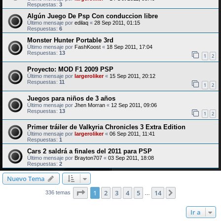
Respuestas:
3
Algún Juego De Psp Con conduccion libre
Último mensaje por
edilaq
«
28 Sep 2011, 01:15
Respuestas:
6
Monster Hunter Portable 3rd
Último mensaje por
FashKoost
«
18 Sep 2011, 17:04
Respuestas:
13
1
2
Proyecto: MOD F1 2009 PSP
Último mensaje por
largeroliker
«
15 Sep 2011, 20:12
Respuestas:
11
1
2
Juegos para niños de 3 años
Último mensaje por
Jhen Morran
«
12 Sep 2011, 09:06
Respuestas:
13
1
2
Primer tráiler de Valkyria Chronicles 3 Extra Edition
Último mensaje por
largeroliker
«
06 Sep 2011, 11:41
Respuestas:
1
Cars 2 saldrá a finales del 2011 para PSP
Último mensaje por
Brayton707
«
03 Sep 2011, 18:08
Respuestas:
2
Nuevo Tema
Página
1
de
14
1
2
3
4
5
14
Siguiente
336 temas
…
Ir a