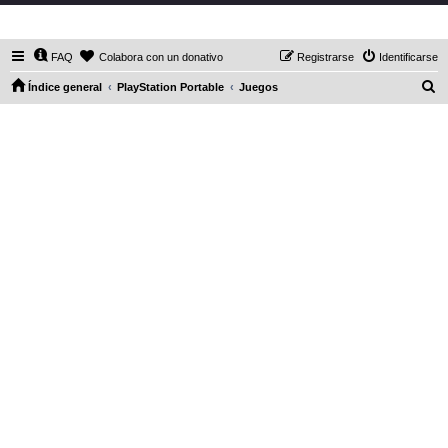
DaXHordes.org
FAQ
Colabora con un donativo
Registrarse
Identificarse
B
Índice general
PlayStation Portable
Juegos
u
s
c
a
r