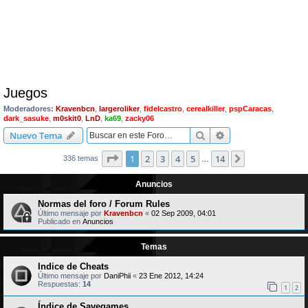
Juegos
Moderadores:
Kravenbcn
,
largeroliker
,
fidelcastro
,
cerealkiller
,
pspCaracas
,
dark_sasuke
,
m0skit0
,
LnD
,
ka69
,
zacky06
Buscar
Búsqueda avanzad
Nuevo Tema
Página
1
de
14
1
2
3
4
5
14
Siguiente
336 temas
…
Anuncios
Normas del foro / Forum Rules
Último mensaje por
Kravenbcn
«
02 Sep 2009, 04:01
Publicado en
Anuncios
Temas
Indice de Cheats
Último mensaje por
DaniPhii
«
23 Ene 2012, 14:24
Respuestas:
14
1
2
Índice de Savegames.