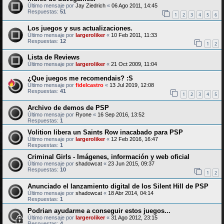
Último mensaje por
Jay Ziedrich
«
06 Ago 2011, 14:45
Respuestas:
51
1
2
3
4
5
6
Los juegos y sus actualizaciones.
Último mensaje por
largeroliker
«
10 Feb 2011, 11:33
Respuestas:
12
1
2
Lista de Reviews
Último mensaje por
largeroliker
«
21 Oct 2009, 11:04
¿Que juegos me recomendais? :S
Último mensaje por
fidelcastro
«
13 Jul 2019, 12:08
Respuestas:
41
1
2
3
4
5
Archivo de demos de PSP
Último mensaje por
Ryone
«
16 Sep 2016, 13:52
Respuestas:
1
Volition libera un Saints Row inacabado para PSP
Último mensaje por
largeroliker
«
12 Feb 2016, 16:47
Respuestas:
1
Criminal Girls - Imágenes, información y web oficial
Último mensaje por
shadowcat
«
23 Jun 2015, 09:37
Respuestas:
10
1
2
Anunciado el lanzamiento digital de los Silent Hill de PSP
Último mensaje por
shadowcat
«
18 Abr 2014, 04:14
Respuestas:
1
Podrian ayudarme a conseguir estos juegos...
Último mensaje por
largeroliker
«
31 Ago 2012, 23:15
Respuestas:
4