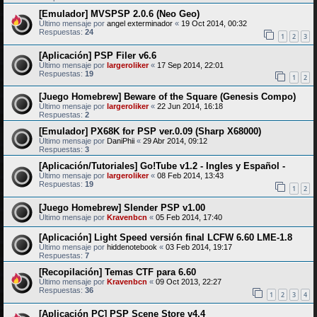
[Emulador] MVSPSP 2.0.6 (Neo Geo)
Último mensaje por
angel exterminador
«
19 Oct 2014, 00:32
Respuestas:
24
1
2
3
[Aplicación] PSP Filer v6.6
Último mensaje por
largeroliker
«
17 Sep 2014, 22:01
Respuestas:
19
1
2
[Juego Homebrew] Beware of the Square (Genesis Compo)
Último mensaje por
largeroliker
«
22 Jun 2014, 16:18
Respuestas:
2
[Emulador] PX68K for PSP ver.0.09 (Sharp X68000)
Último mensaje por
DaniPhii
«
29 Abr 2014, 09:12
Respuestas:
3
[Aplicación/Tutoriales] Go!Tube v1.2 - Ingles y Español -
Último mensaje por
largeroliker
«
08 Feb 2014, 13:43
Respuestas:
19
1
2
[Juego Homebrew] Slender PSP v1.00
Último mensaje por
Kravenbcn
«
05 Feb 2014, 17:40
[Aplicación] Light Speed versión final LCFW 6.60 LME-1.8
Último mensaje por
hiddenotebook
«
03 Feb 2014, 19:17
Respuestas:
7
[Recopilación] Temas CTF para 6.60
Último mensaje por
Kravenbcn
«
09 Oct 2013, 22:27
Respuestas:
36
1
2
3
4
[Aplicación PC] PSP Scene Store v4.4