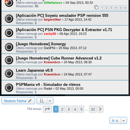
Último mensaje por
DrNefarious
«
04 Sep 2013, 00:33
Respuestas:
55
1
2
3
4
5
6
[Aplicación PC] Soywiz emulador PSP revision 555
Último mensaje por
largeroliker
«
17 Ago 2013, 14:42
Respuestas:
2
[Aplicación PC] PSN PKG Decrypter & Extractor v1.71
Último mensaje por
zacky06
«
06 Ago 2013, 19:23
Respuestas:
5
[Juego Homebrew] Xonergy
Último mensaje por
DaniPhii
«
26 May 2013, 07:12
Respuestas:
2
[Juego Homebrew] Cube Runner Advanced v1.2
Último mensaje por
Kravenbcn
«
24 May 2013, 08:30
Learn Japanese v0.9
Último mensaje por
Kravenbcn
«
24 May 2013, 07:47
Respuestas:
6
PSPMania v4 - Simulador de ritmos
Último mensaje por
Radel
«
02 May 2013, 00:00
Respuestas:
1
Nuevo Tema
Página
1
de
32
1
2
3
4
5
32
Siguiente
794 temas
…
Ir a