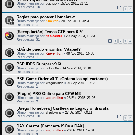
Último mensaje por
guitripio
«
15 Ago 2011, 21:31
Respuestas:
18
1
2
Reglas para postear Homebrew
Último mensaje por
Kracker
«
20 Ene 2010, 20:54
Respuestas:
1
[Recopilación] Temas CTF para 6.20
Último mensaje por
fidelcastro
«
20 May 2023, 12:33
Respuestas:
31
1
2
3
4
¿Dónde puedo encontrar Vitapad?
Último mensaje por
Kravenbcn
«
09 Ago 2018, 15:35
Respuestas:
1
PSP IDPS Dumper v0.6f
Último mensaje por
pelon664
«
14 Nov 2016, 06:16
Respuestas:
1
PSP Game Order v0.11 (Ordena las aplicaciones)
Último mensaje por
xrageminion
«
01 Sep 2015, 19:53
Respuestas:
1
[Plugin] PRO Online para CFW ME
Último mensaje por
largeroliker
«
23 Ene 2015, 21:06
Respuestas:
2
[Juego Homebrew] Castlevania Legacy of dracula
Último mensaje por
shadowcat
«
27 Dic 2014, 00:11
Respuestas:
10
1
2
DAX Creator [Convierte ISOs a DAX]
Último mensaje por
largeroliker
«
26 Dic 2014, 14:04
Respuestas:
4