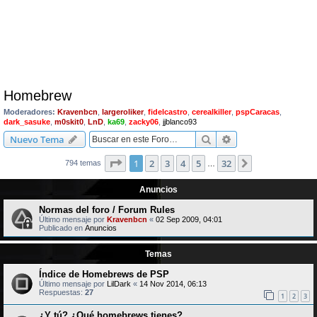
Homebrew
Moderadores:
Kravenbcn
,
largeroliker
,
fidelcastro
,
cerealkiller
,
pspCaracas
,
dark_sasuke
,
m0skit0
,
LnD
,
ka69
,
zacky06
,
jjblanco93
Buscar
Búsqueda avanzad
Nuevo Tema
Página
1
de
32
1
2
3
4
5
32
Siguiente
794 temas
…
Anuncios
Normas del foro / Forum Rules
Último mensaje por
Kravenbcn
«
02 Sep 2009, 04:01
Publicado en
Anuncios
Temas
Índice de Homebrews de PSP
Último mensaje por
LilDark
«
14 Nov 2014, 06:13
Respuestas:
27
1
2
3
¿Y tú? ¿Qué homebrews tienes?