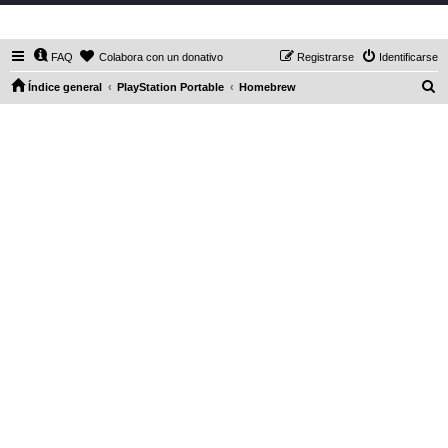
DaXHordes.org
FAQ
Colabora con un donativo
Registrarse
Identificarse
B
Índice general
PlayStation Portable
Homebrew
u
s
c
a
r