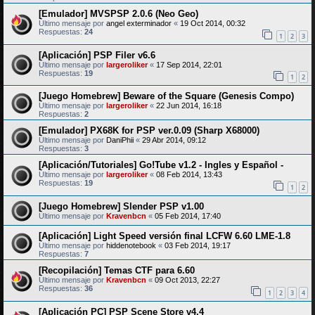
[Emulador] MVSPSP 2.0.6 (Neo Geo)
Último mensaje por
angel exterminador
«
19 Oct 2014, 00:32
Respuestas:
24
1
2
3
[Aplicación] PSP Filer v6.6
Último mensaje por
largeroliker
«
17 Sep 2014, 22:01
Respuestas:
19
1
2
[Juego Homebrew] Beware of the Square (Genesis Compo)
Último mensaje por
largeroliker
«
22 Jun 2014, 16:18
Respuestas:
2
[Emulador] PX68K for PSP ver.0.09 (Sharp X68000)
Último mensaje por
DaniPhii
«
29 Abr 2014, 09:12
Respuestas:
3
[Aplicación/Tutoriales] Go!Tube v1.2 - Ingles y Español -
Último mensaje por
largeroliker
«
08 Feb 2014, 13:43
Respuestas:
19
1
2
[Juego Homebrew] Slender PSP v1.00
Último mensaje por
Kravenbcn
«
05 Feb 2014, 17:40
[Aplicación] Light Speed versión final LCFW 6.60 LME-1.8
Último mensaje por
hiddenotebook
«
03 Feb 2014, 19:17
Respuestas:
7
[Recopilación] Temas CTF para 6.60
Último mensaje por
Kravenbcn
«
09 Oct 2013, 22:27
Respuestas:
36
1
2
3
4
[Aplicación PC] PSP Scene Store v4.4