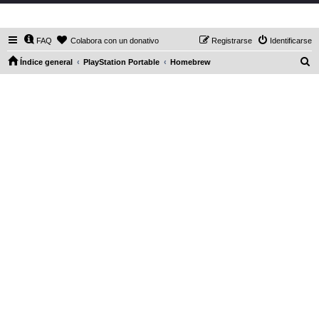
DaXHordes.org
FAQ
Colabora con un donativo
Registrarse
Identificarse
B
Índice general
PlayStation Portable
Homebrew
u
s
c
a
r