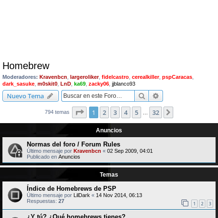
Homebrew
Moderadores:
Kravenbcn
,
largeroliker
,
fidelcastro
,
cerealkiller
,
pspCaracas
,
dark_sasuke
,
m0skit0
,
LnD
,
ka69
,
zacky06
,
jjblanco93
Buscar
Búsqueda avanzad
Nuevo Tema
Página
1
de
32
1
2
3
4
5
32
Siguiente
794 temas
…
Anuncios
Normas del foro / Forum Rules
Último mensaje por
Kravenbcn
«
02 Sep 2009, 04:01
Publicado en
Anuncios
Temas
Índice de Homebrews de PSP
Último mensaje por
LilDark
«
14 Nov 2014, 06:13
Respuestas:
27
1
2
3
¿Y tú? ¿Qué homebrews tienes?