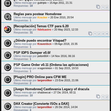
Último mensaje por
guitripio
«
15 Ago 2011, 21:31
Respuestas:
18
1
2
Reglas para postear Homebrew
Último mensaje por
Kracker
«
20 Ene 2010, 20:54
Respuestas:
1
[Recopilación] Temas CTF para 6.20
Último mensaje por
fidelcastro
«
20 May 2023, 12:33
Respuestas:
31
1
2
3
4
¿Dónde puedo encontrar Vitapad?
Último mensaje por
Kravenbcn
«
09 Ago 2018, 15:35
Respuestas:
1
PSP IDPS Dumper v0.6f
Último mensaje por
pelon664
«
14 Nov 2016, 06:16
Respuestas:
1
PSP Game Order v0.11 (Ordena las aplicaciones)
Último mensaje por
xrageminion
«
01 Sep 2015, 19:53
Respuestas:
1
[Plugin] PRO Online para CFW ME
Último mensaje por
largeroliker
«
23 Ene 2015, 21:06
Respuestas:
2
[Juego Homebrew] Castlevania Legacy of dracula
Último mensaje por
shadowcat
«
27 Dic 2014, 00:11
Respuestas:
10
1
2
DAX Creator [Convierte ISOs a DAX]
Último mensaje por
largeroliker
«
26 Dic 2014, 14:04
Respuestas:
4