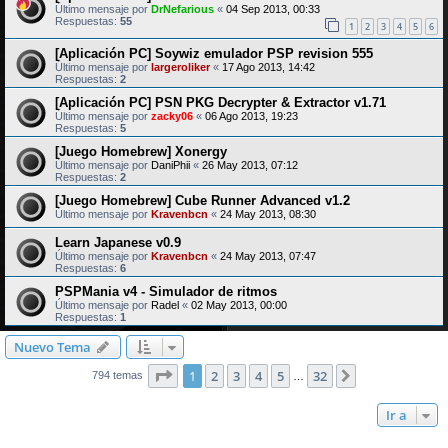
Último mensaje por
DrNefarious
«
04 Sep 2013, 00:33
Respuestas:
55
1
2
3
4
5
6
[Aplicación PC] Soywiz emulador PSP revision 555
Último mensaje por
largeroliker
«
17 Ago 2013, 14:42
Respuestas:
2
[Aplicación PC] PSN PKG Decrypter & Extractor v1.71
Último mensaje por
zacky06
«
06 Ago 2013, 19:23
Respuestas:
5
[Juego Homebrew] Xonergy
Último mensaje por
DaniPhii
«
26 May 2013, 07:12
Respuestas:
2
[Juego Homebrew] Cube Runner Advanced v1.2
Último mensaje por
Kravenbcn
«
24 May 2013, 08:30
Learn Japanese v0.9
Último mensaje por
Kravenbcn
«
24 May 2013, 07:47
Respuestas:
6
PSPMania v4 - Simulador de ritmos
Último mensaje por
Radel
«
02 May 2013, 00:00
Respuestas:
1
Nuevo Tema
Página
1
de
32
1
2
3
4
5
32
Siguiente
794 temas
…
Ir a