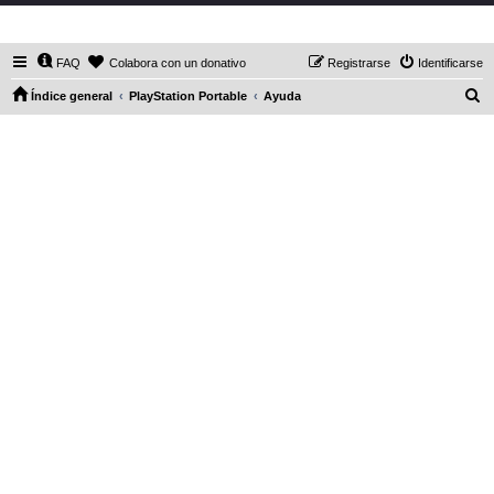
DaXHordes.org
FAQ
Colabora con un donativo
Registrarse
Identificarse
B
Índice general
PlayStation Portable
Ayuda
u
s
c
a
r