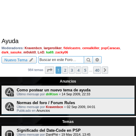
Ayuda
Moderadores:
Kravenbcn
,
largeroliker
,
fidelcastro
,
cerealkiller
,
pspCaracas
,
dark_sasuke
,
m0skit0
,
LnD
,
ka69
,
zacky06
Buscar
Búsqueda avanzad
Nuevo Tema
Página
1
de
40
1
2
3
4
5
40
Siguiente
984 temas
…
Anuncios
Como postear un nuevo tema de ayuda
Último mensaje por
driKton
«
14 Sep 2009, 22:33
Normas del foro / Forum Rules
Último mensaje por
Kravenbcn
«
02 Sep 2009, 04:01
Publicado en
Anuncios
Temas
Significado del Date-Code en PSP
Último mensaje por
DaniPhii
«
19 May 2014, 13:45