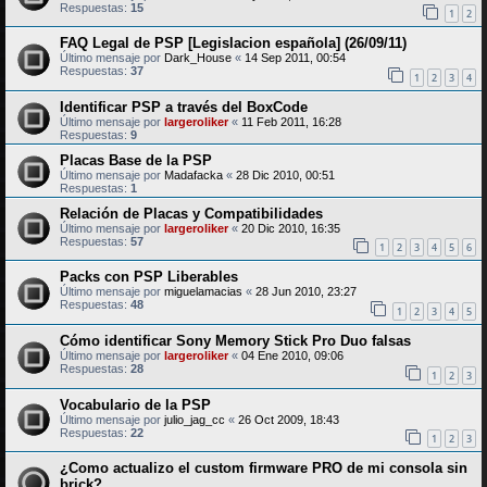
Respuestas:
15
1
2
FAQ Legal de PSP [Legislacion española] (26/09/11)
Último mensaje por
Dark_House
«
14 Sep 2011, 00:54
Respuestas:
37
1
2
3
4
Identificar PSP a través del BoxCode
Último mensaje por
largeroliker
«
11 Feb 2011, 16:28
Respuestas:
9
Placas Base de la PSP
Último mensaje por
Madafacka
«
28 Dic 2010, 00:51
Respuestas:
1
Relación de Placas y Compatibilidades
Último mensaje por
largeroliker
«
20 Dic 2010, 16:35
Respuestas:
57
1
2
3
4
5
6
Packs con PSP Liberables
Último mensaje por
miguelamacias
«
28 Jun 2010, 23:27
Respuestas:
48
1
2
3
4
5
Cómo identificar Sony Memory Stick Pro Duo falsas
Último mensaje por
largeroliker
«
04 Ene 2010, 09:06
Respuestas:
28
1
2
3
Vocabulario de la PSP
Último mensaje por
julio_jag_cc
«
26 Oct 2009, 18:43
Respuestas:
22
1
2
3
¿Como actualizo el custom firmware PRO de mi consola sin
brick?