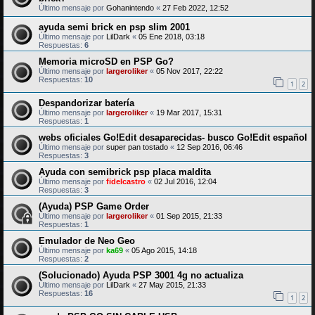
Último mensaje por
Gohanintendo
«
27 Feb 2022, 12:52
ayuda semi brick en psp slim 2001
Último mensaje por
LilDark
«
05 Ene 2018, 03:18
Respuestas:
6
Memoria microSD en PSP Go?
Último mensaje por
largeroliker
«
05 Nov 2017, 22:22
Respuestas:
10
1
2
Despandorizar batería
Último mensaje por
largeroliker
«
19 Mar 2017, 15:31
Respuestas:
1
webs oficiales Go!Edit desaparecidas- busco Go!Edit español
Último mensaje por
super pan tostado
«
12 Sep 2016, 06:46
Respuestas:
3
Ayuda con semibrick psp placa maldita
Último mensaje por
fidelcastro
«
02 Jul 2016, 12:04
Respuestas:
3
(Ayuda) PSP Game Order
Último mensaje por
largeroliker
«
01 Sep 2015, 21:33
Respuestas:
1
Emulador de Neo Geo
Último mensaje por
ka69
«
05 Ago 2015, 14:18
Respuestas:
2
(Solucionado) Ayuda PSP 3001 4g no actualiza
Último mensaje por
LilDark
«
27 May 2015, 21:33
Respuestas:
16
1
2