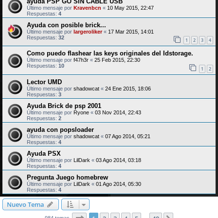
ayuda PSP GO SIN CABLE USB
Último mensaje por
Kravenbcn
«
10 May 2015, 22:47
Respuestas:
4
Ayuda con posible brick...
Último mensaje por
largeroliker
«
17 Mar 2015, 14:01
Respuestas:
32
1
2
3
4
Como puedo flashear las keys originales del Idstorage.
Último mensaje por
f47h3r
«
25 Feb 2015, 22:30
Respuestas:
10
1
2
Lector UMD
Último mensaje por
shadowcat
«
24 Ene 2015, 18:06
Respuestas:
3
Ayuda Brick de psp 2001
Último mensaje por
Ryone
«
03 Nov 2014, 22:43
Respuestas:
2
ayuda con popsloader
Último mensaje por
shadowcat
«
07 Ago 2014, 05:21
Respuestas:
4
Ayuda PSX
Último mensaje por
LilDark
«
03 Ago 2014, 03:18
Respuestas:
4
Pregunta Juego homebrew
Último mensaje por
LilDark
«
01 Ago 2014, 05:30
Respuestas:
4
Nuevo Tema
Página
1
de
40
984 temas