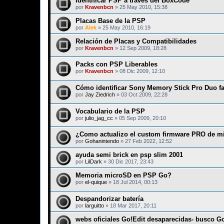
Identificar PSP a través del BoxCode
por
Kravenbcn
»
25 May 2010, 15:38
Placas Base de la PSP
por
Alek
»
25 May 2010, 16:19
Relación de Placas y Compatibilidades
por
Kravenbcn
»
12 Sep 2009, 18:28
Packs con PSP Liberables
por
Kravenbcn
»
08 Dic 2009, 12:10
Cómo identificar Sony Memory Stick Pro Duo fa
por
Jay Ziedrich
»
03 Oct 2009, 22:28
Vocabulario de la PSP
por
julio_jag_cc
»
05 Sep 2009, 20:10
¿Como actualizo el custom firmware PRO de mi
por
Gohanintendo
»
27 Feb 2022, 12:52
ayuda semi brick en psp slim 2001
por
LilDark
»
30 Dic 2017, 23:43
Memoria microSD en PSP Go?
por
el-quique
»
18 Jul 2014, 00:13
Despandorizar batería
por
larguitto
»
18 Mar 2017, 20:11
webs oficiales Go!Edit desaparecidas- busco G