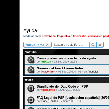
Ayuda
Moderadores:
Kravenbcn
,
largeroliker
,
fidelcastro
,
cerealkiller
,
psp
Buscar
Bús
Nuevo Tema
ANUNCIOS
Como postear un nuevo tema de ayuda
por
driKton
»
14 Sep 2009, 22:33
Normas del foro / Forum Rules
por
Kravenbcn
»
02 Sep 2009, 04:01
» en
Anuncios
TEMAS
Significado del Date-Code en PSP
por
fidelcastro
»
02 Abr 2011, 00:25
FAQ Legal de PSP [Legislacion española] (26/09
por
Dark_House
»
17 Sep 2009, 21:49