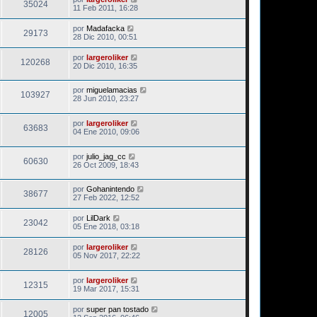
35024
11 Feb 2011, 16:28
por
Madafacka
29173
28 Dic 2010, 00:51
por
largeroliker
120268
20 Dic 2010, 16:35
por
miguelamacias
103927
28 Jun 2010, 23:27
por
largeroliker
63683
04 Ene 2010, 09:06
por
julio_jag_cc
60630
26 Oct 2009, 18:43
por
Gohanintendo
38677
27 Feb 2022, 12:52
por
LilDark
23042
05 Ene 2018, 03:18
por
largeroliker
28126
05 Nov 2017, 22:22
por
largeroliker
12315
19 Mar 2017, 15:31
por
super pan tostado
12005