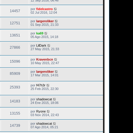
12 Sep 2016, 06:46
por
fidelcastro
14457
02 Jul 2016, 12:04
por
largeroliker
12751
01 Sep 2015, 21:33
por
ka69
13651
05 Ago 2015, 14:18
por
LilDark
27866
27 May 2015, 21:33
por
Kravenbcn
15096
10 May 2015, 22:47
por
largeroliker
85909
17 Mar 2015, 14:01
por
f47h3r
25393
25 Feb 2015, 22:30
por
shadowcat
14183
24 Ene 2015, 18:06
por
Ryone
13155
03 Nov 2014, 22:43
por
shadowcat
14739
07 Ago 2014, 05:21