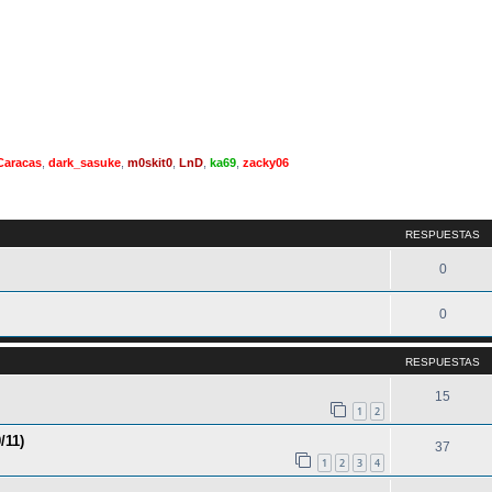
Caracas
,
dark_sasuke
,
m0skit0
,
LnD
,
ka69
,
zacky06
queda avanzada
RESPUESTAS
0
0
RESPUESTAS
15
1
2
/11)
37
1
2
3
4