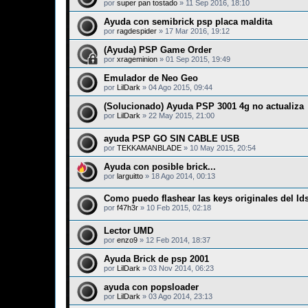
por
super pan tostado
»
11 Sep 2016, 18:10
Ayuda con semibrick psp placa maldita
por
ragdespider
»
17 Mar 2016, 19:12
(Ayuda) PSP Game Order
por
xrageminion
»
01 Sep 2015, 19:49
Emulador de Neo Geo
por
LilDark
»
04 Ago 2015, 09:44
(Solucionado) Ayuda PSP 3001 4g no actualiza
por
LilDark
»
22 May 2015, 21:00
ayuda PSP GO SIN CABLE USB
por
TEKKAMANBLADE
»
10 May 2015, 20:54
Ayuda con posible brick...
por
larguitto
»
18 Ago 2014, 00:13
Como puedo flashear las keys originales del Id
por
f47h3r
»
10 Feb 2015, 02:18
Lector UMD
por
enzo9
»
12 Feb 2014, 18:37
Ayuda Brick de psp 2001
por
LilDark
»
03 Nov 2014, 06:23
ayuda con popsloader
por
LilDark
»
03 Ago 2014, 23:13