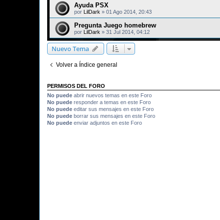
Ayuda PSX
por
LilDark
»
01 Ago 2014, 20:43
Pregunta Juego homebrew
por
LilDark
»
31 Jul 2014, 04:12
Nuevo Tema
Volver a Índice general
PERMISOS DEL FORO
No puede
abrir nuevos temas en este Foro
No puede
responder a temas en este Foro
No puede
editar sus mensajes en este Foro
No puede
borrar sus mensajes en este Foro
No puede
enviar adjuntos en este Foro