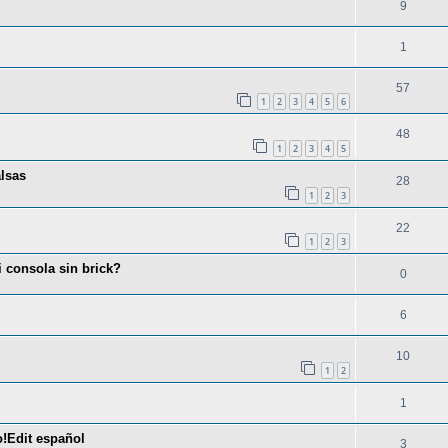
9
1
57
1
2
3
4
5
6
48
1
2
3
4
5
lsas
28
1
2
3
22
1
2
3
 consola sin brick?
0
6
10
1
2
1
o!Edit español
3