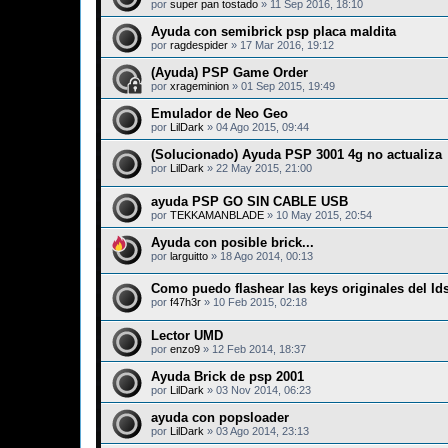
por
super pan tostado
»
11 Sep 2016, 18:10
Ayuda con semibrick psp placa maldita
por
ragdespider
»
17 Mar 2016, 19:12
(Ayuda) PSP Game Order
por
xrageminion
»
01 Sep 2015, 19:49
Emulador de Neo Geo
por
LilDark
»
04 Ago 2015, 09:44
(Solucionado) Ayuda PSP 3001 4g no actualiza
por
LilDark
»
22 May 2015, 21:00
ayuda PSP GO SIN CABLE USB
por
TEKKAMANBLADE
»
10 May 2015, 20:54
Ayuda con posible brick...
por
larguitto
»
18 Ago 2014, 00:13
Como puedo flashear las keys originales del Id
por
f47h3r
»
10 Feb 2015, 02:18
Lector UMD
por
enzo9
»
12 Feb 2014, 18:37
Ayuda Brick de psp 2001
por
LilDark
»
03 Nov 2014, 06:23
ayuda con popsloader
por
LilDark
»
03 Ago 2014, 23:13