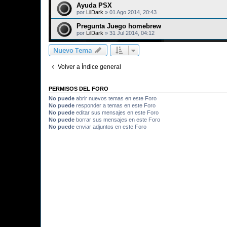
Ayuda PSX
por
LilDark
»
01 Ago 2014, 20:43
Pregunta Juego homebrew
por
LilDark
»
31 Jul 2014, 04:12
Nuevo Tema
Volver a Índice general
PERMISOS DEL FORO
No puede
abrir nuevos temas en este Foro
No puede
responder a temas en este Foro
No puede
editar sus mensajes en este Foro
No puede
borrar sus mensajes en este Foro
No puede
enviar adjuntos en este Foro