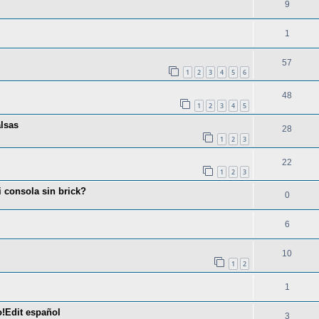
9
1
57
1
2
3
4
5
6
48
1
2
3
4
5
lsas
28
1
2
3
22
1
2
3
 consola sin brick?
0
6
10
1
2
1
o!Edit español
3