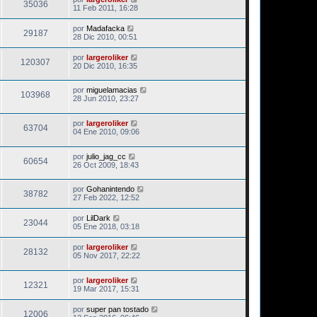
35036
11 Feb 2011, 16:28
por
Madafacka
29187
28 Dic 2010, 00:51
por
largeroliker
120307
20 Dic 2010, 16:35
por
miguelamacias
103968
28 Jun 2010, 23:27
por
largeroliker
63704
04 Ene 2010, 09:06
por
julio_jag_cc
60654
26 Oct 2009, 18:43
por
Gohanintendo
38782
27 Feb 2022, 12:52
por
LilDark
23044
05 Ene 2018, 03:18
por
largeroliker
28132
05 Nov 2017, 22:22
por
largeroliker
12321
19 Mar 2017, 15:31
por
super pan tostado
12006