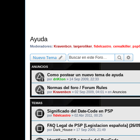
Ayuda
Moderadores:
Kravenbcn
,
largeroliker
,
fidelcastro
,
cerealkiller
,
psp
Buscar
Bús
Nuevo Tema
ANUNCIOS
Como postear un nuevo tema de ayuda
por
driKton
»
14 Sep 2009, 22:33
Normas del foro / Forum Rules
por
Kravenbcn
»
02 Sep 2009, 04:01
» en
Anuncios
TEMAS
Significado del Date-Code en PSP
por
fidelcastro
»
02 Abr 2011, 00:25
FAQ Legal de PSP [Legislacion española] (26/09
por
Dark_House
»
17 Sep 2009, 21:49