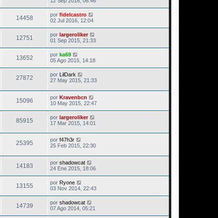
12 Sep 2016, 06:46
por
fidelcastro
14458
02 Jul 2016, 12:04
por
largeroliker
12751
01 Sep 2015, 21:33
por
ka69
13652
05 Ago 2015, 14:18
por
LilDark
27872
27 May 2015, 21:33
por
Kravenbcn
15096
10 May 2015, 22:47
por
largeroliker
85915
17 Mar 2015, 14:01
por
f47h3r
25395
25 Feb 2015, 22:30
por
shadowcat
14183
24 Ene 2015, 18:06
por
Ryone
13155
03 Nov 2014, 22:43
por
shadowcat
14739
07 Ago 2014, 05:21