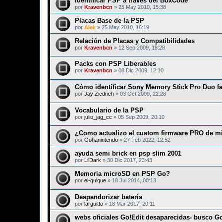
Identificar PSP a través del BoxCode
por
Kravenbcn
»
25 May 2010, 15:38
Placas Base de la PSP
por
Alek
»
25 May 2010, 16:19
Relación de Placas y Compatibilidades
por
Kravenbcn
»
12 Sep 2009, 18:28
Packs con PSP Liberables
por
Kravenbcn
»
08 Dic 2009, 12:10
Cómo identificar Sony Memory Stick Pro Duo fa
por
Jay Ziedrich
»
03 Oct 2009, 22:28
Vocabulario de la PSP
por
julio_jag_cc
»
05 Sep 2009, 20:10
¿Como actualizo el custom firmware PRO de mi
por
Gohanintendo
»
27 Feb 2022, 12:52
ayuda semi brick en psp slim 2001
por
LilDark
»
30 Dic 2017, 23:43
Memoria microSD en PSP Go?
por
el-quique
»
18 Jul 2014, 00:13
Despandorizar batería
por
larguitto
»
18 Mar 2017, 20:11
webs oficiales Go!Edit desaparecidas- busco G