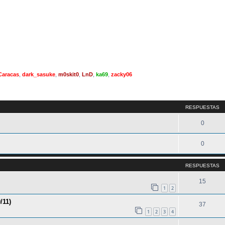
Caracas
,
dark_sasuke
,
m0skit0
,
LnD
,
ka69
,
zacky06
queda avanzada
RESPUESTAS
0
0
RESPUESTAS
15
1
2
/11)
37
1
2
3
4