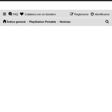
DaXHordes.org
FAQ
Colabora con un donativo
Registrarse
Identificarse
B
Índice general
PlayStation Portable
Noticias
u
s
c
a
r