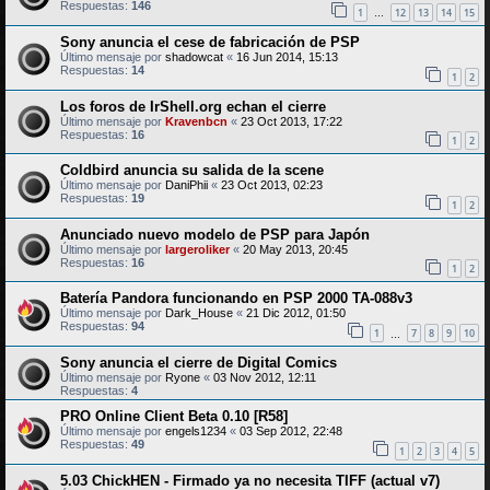
Respuestas:
146
1
12
13
14
15
…
Sony anuncia el cese de fabricación de PSP
Último mensaje por
shadowcat
«
16 Jun 2014, 15:13
Respuestas:
14
1
2
Los foros de IrShell.org echan el cierre
Último mensaje por
Kravenbcn
«
23 Oct 2013, 17:22
Respuestas:
16
1
2
Coldbird anuncia su salida de la scene
Último mensaje por
DaniPhii
«
23 Oct 2013, 02:23
Respuestas:
19
1
2
Anunciado nuevo modelo de PSP para Japón
Último mensaje por
largeroliker
«
20 May 2013, 20:45
Respuestas:
16
1
2
Batería Pandora funcionando en PSP 2000 TA-088v3
Último mensaje por
Dark_House
«
21 Dic 2012, 01:50
Respuestas:
94
1
7
8
9
10
…
Sony anuncia el cierre de Digital Comics
Último mensaje por
Ryone
«
03 Nov 2012, 12:11
Respuestas:
4
PRO Online Client Beta 0.10 [R58]
Último mensaje por
engels1234
«
03 Sep 2012, 22:48
Respuestas:
49
1
2
3
4
5
5.03 ChickHEN - Firmado ya no necesita TIFF (actual v7)