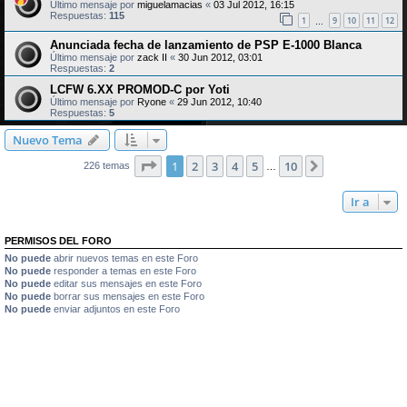
Último mensaje por
miguelamacias
«
03 Jul 2012, 16:15
Respuestas:
115
1
9
10
11
12
…
Anunciada fecha de lanzamiento de PSP E-1000 Blanca
Último mensaje por
zack II
«
30 Jun 2012, 03:01
Respuestas:
2
LCFW 6.XX PROMOD-C por Yoti
Último mensaje por
Ryone
«
29 Jun 2012, 10:40
Respuestas:
5
Nuevo Tema
Página
1
de
10
1
2
3
4
5
10
Siguiente
226 temas
…
Ir a
PERMISOS DEL FORO
No puede
abrir nuevos temas en este Foro
No puede
responder a temas en este Foro
No puede
editar sus mensajes en este Foro
No puede
borrar sus mensajes en este Foro
No puede
enviar adjuntos en este Foro