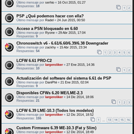
Último mensaje por
serhio
«
16 Oct 2015, 01:27
Respuestas:
18
1
2
PSP ¿Qué podemos hacer con ella?
Último mensaje por
Radel
«
24 Jun 2015, 00:50
Acceso a PSN bloqueado en 6.60
Último mensaje por
Ryone
«
29 Abr 2015, 17:04
Respuestas:
9
Chronoswitch v6 - 6.61/6.60/6.39/6.38 Downgrader
Último mensaje por
zackhy
«
15 Abr 2015, 23:34
Respuestas:
54
1
2
3
4
5
6
LCFW 6.61 PRO-C2
Último mensaje por
largeroliker
«
27 Ene 2015, 14:36
Respuestas:
10
1
2
Actualización del software del sistema 6.61 de PSP
Último mensaje por
DaniPhii
«
21 Ene 2015, 02:04
Respuestas:
9
Disponibles CFWs 6.20 ME/LME-2.3
Último mensaje por
largeroliker
«
14 Dic 2014, 18:06
Respuestas:
21
1
2
3
LCFW 6.39 LME-10.3 (Todos los modelos)
Último mensaje por
largeroliker
«
12 Dic 2014, 18:52
Respuestas:
155
1
13
14
15
16
…
Custom Firmware 6.39 ME-10.3 (Fat y Slim)
Último mensaje por
largeroliker
«
12 Dic 2014, 18:49