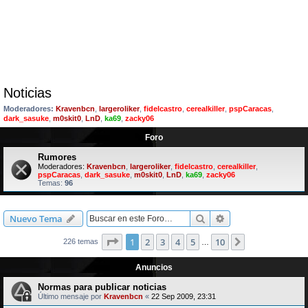
Noticias
Moderadores:
Kravenbcn
,
largeroliker
,
fidelcastro
,
cerealkiller
,
pspCaracas
,
dark_sasuke
,
m0skit0
,
LnD
,
ka69
,
zacky06
Foro
Rumores
Moderadores:
Kravenbcn
,
largeroliker
,
fidelcastro
,
cerealkiller
,
pspCaracas
,
dark_sasuke
,
m0skit0
,
LnD
,
ka69
,
zacky06
Temas:
96
Buscar
Búsqueda avanzad
Nuevo Tema
Página
1
de
10
1
2
3
4
5
10
Siguiente
226 temas
…
Anuncios
Normas para publicar noticias
Último mensaje por
Kravenbcn
«
22 Sep 2009, 23:31