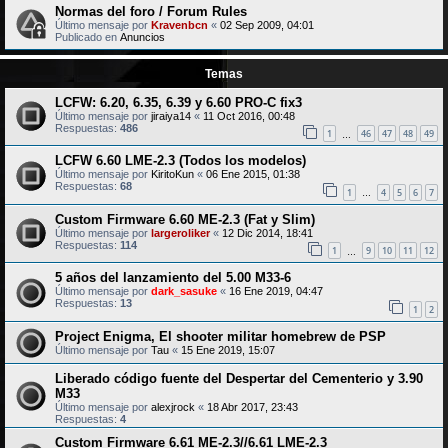
Normas del foro / Forum Rules
Último mensaje por
Kravenbcn
«
02 Sep 2009, 04:01
Publicado en
Anuncios
Temas
LCFW: 6.20, 6.35, 6.39 y 6.60 PRO-C fix3
Último mensaje por
jiraiya14
«
11 Oct 2016, 00:48
Respuestas:
486
1
46
47
48
49
…
LCFW 6.60 LME-2.3 (Todos los modelos)
Último mensaje por
KiritoKun
«
06 Ene 2015, 01:38
Respuestas:
68
1
4
5
6
7
…
Custom Firmware 6.60 ME-2.3 (Fat y Slim)
Último mensaje por
largeroliker
«
12 Dic 2014, 18:41
Respuestas:
114
1
9
10
11
12
…
5 años del lanzamiento del 5.00 M33-6
Último mensaje por
dark_sasuke
«
16 Ene 2019, 04:47
Respuestas:
13
1
2
Project Enigma, El shooter militar homebrew de PSP
Último mensaje por
Tau
«
15 Ene 2019, 15:07
Liberado código fuente del Despertar del Cementerio y 3.90
M33
Último mensaje por
alexjrock
«
18 Abr 2017, 23:43
Respuestas:
4
Custom Firmware 6.61 ME-2.3//6.61 LME-2.3