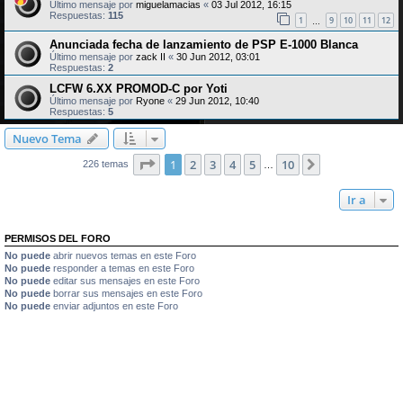
Último mensaje por
miguelamacias
«
03 Jul 2012, 16:15
Respuestas:
115
1
9
10
11
12
…
Anunciada fecha de lanzamiento de PSP E-1000 Blanca
Último mensaje por
zack II
«
30 Jun 2012, 03:01
Respuestas:
2
LCFW 6.XX PROMOD-C por Yoti
Último mensaje por
Ryone
«
29 Jun 2012, 10:40
Respuestas:
5
Nuevo Tema
Página
1
de
10
1
2
3
4
5
10
Siguiente
226 temas
…
Ir a
PERMISOS DEL FORO
No puede
abrir nuevos temas en este Foro
No puede
responder a temas en este Foro
No puede
editar sus mensajes en este Foro
No puede
borrar sus mensajes en este Foro
No puede
enviar adjuntos en este Foro