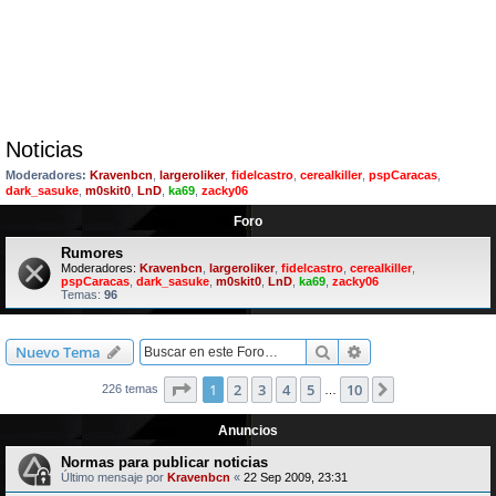
Noticias
Moderadores:
Kravenbcn
,
largeroliker
,
fidelcastro
,
cerealkiller
,
pspCaracas
,
dark_sasuke
,
m0skit0
,
LnD
,
ka69
,
zacky06
Foro
Rumores
Moderadores:
Kravenbcn
,
largeroliker
,
fidelcastro
,
cerealkiller
,
pspCaracas
,
dark_sasuke
,
m0skit0
,
LnD
,
ka69
,
zacky06
Temas:
96
Buscar
Búsqueda avanzad
Nuevo Tema
Página
1
de
10
1
2
3
4
5
10
Siguiente
226 temas
…
Anuncios
Normas para publicar noticias
Último mensaje por
Kravenbcn
«
22 Sep 2009, 23:31