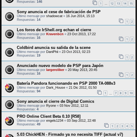
Respuestas:
146
1
12
13
14
15
…
Sony anuncia el cese de fabricación de PSP
Último mensaje por
shadowcat
«
16 Jun 2014, 15:13
Respuestas:
14
1
2
Los foros de IrShell.org echan el cierre
Último mensaje por
Kravenbcn
«
23 Oct 2013, 17:22
Respuestas:
16
1
2
Coldbird anuncia su salida de la scene
Último mensaje por
DaniPhii
«
23 Oct 2013, 02:23
Respuestas:
19
1
2
Anunciado nuevo modelo de PSP para Japón
Último mensaje por
largeroliker
«
20 May 2013, 20:45
Respuestas:
16
1
2
Batería Pandora funcionando en PSP 2000 TA-088v3
Último mensaje por
Dark_House
«
21 Dic 2012, 01:50
Respuestas:
94
1
7
8
9
10
…
Sony anuncia el cierre de Digital Comics
Último mensaje por
Ryone
«
03 Nov 2012, 12:11
Respuestas:
4
PRO Online Client Beta 0.10 [R58]
Último mensaje por
engels1234
«
03 Sep 2012, 22:48
Respuestas:
49
1
2
3
4
5
5.03 ChickHEN - Firmado ya no necesita TIFF (actual v7)