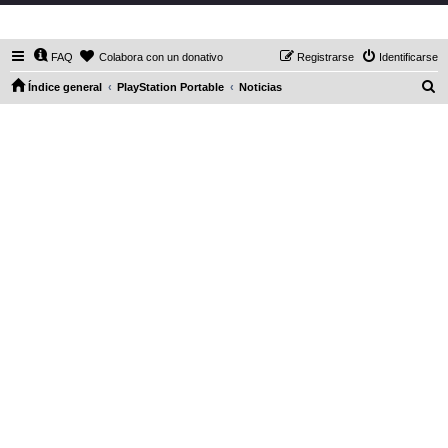
DaXHordes.org
FAQ
Colabora con un donativo
Registrarse
Identificarse
B
Índice general
PlayStation Portable
Noticias
u
s
c
a
r