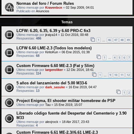
Normas del foro / Forum Rules
Último mensaje por
Kravenbcn
«
02 Sep 2009, 04:01
Publicado en
Anuncios
Temas
LCFW: 6.20, 6.35, 6.39 y 6.60 PRO-C fix3
Último mensaje por
jiraiya14
«
11 Oct 2016, 00:48
Respuestas:
486
1
46
47
48
49
…
LCFW 6.60 LME-2.3 (Todos los modelos)
Último mensaje por
KiritoKun
«
06 Ene 2015, 01:38
Respuestas:
68
1
4
5
6
7
…
Custom Firmware 6.60 ME-2.3 (Fat y Slim)
Último mensaje por
largeroliker
«
12 Dic 2014, 18:41
Respuestas:
114
1
9
10
11
12
…
5 años del lanzamiento del 5.00 M33-6
Último mensaje por
dark_sasuke
«
16 Ene 2019, 04:47
Respuestas:
13
1
2
Project Enigma, El shooter militar homebrew de PSP
Último mensaje por
Tau
«
15 Ene 2019, 15:07
Liberado código fuente del Despertar del Cementerio y 3.90
M33
Último mensaje por
alexjrock
«
18 Abr 2017, 23:43
Respuestas:
4
Custom Firmware 6.61 ME-2.3//6.61 LME-2.3