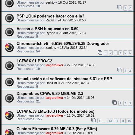
Último mensaje por
serhio
«
16 Oct 2015, 01:27
Respuestas:
18
1
2
PSP ¿Qué podemos hacer con ella?
Último mensaje por
Radel
«
24 Jun 2015, 00:50
Acceso a PSN bloqueado en 6.60
Último mensaje por
Ryone
«
29 Abr 2015, 17:04
Respuestas:
9
Chronoswitch v6 - 6.61/6.60/6.39/6.38 Downgrader
Último mensaje por
zackhy
«
15 Abr 2015, 23:34
Respuestas:
54
1
2
3
4
5
6
LCFW 6.61 PRO-C2
Último mensaje por
largeroliker
«
27 Ene 2015, 14:36
Respuestas:
10
1
2
Actualización del software del sistema 6.61 de PSP
Último mensaje por
DaniPhii
«
21 Ene 2015, 02:04
Respuestas:
9
Disponibles CFWs 6.20 ME/LME-2.3
Último mensaje por
largeroliker
«
14 Dic 2014, 18:06
Respuestas:
21
1
2
3
LCFW 6.39 LME-10.3 (Todos los modelos)
Último mensaje por
largeroliker
«
12 Dic 2014, 18:52
Respuestas:
155
1
13
14
15
16
…
Custom Firmware 6.39 ME-10.3 (Fat y Slim)
Último mensaje por
largeroliker
«
12 Dic 2014, 18:49