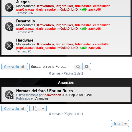
Juegos
Moderadores:
Kravenbcn
,
largeroliker
,
fidelcastro
,
cerealkiller
,
pspCaracas
,
dark_sasuke
,
m0skit0
,
LnD
,
ka69
,
zacky06
Temas:
336
Desarrollo
Moderadores:
Kravenbcn
,
largeroliker
,
fidelcastro
,
cerealkiller
,
pspCaracas
,
dark_sasuke
,
m0skit0
,
LnD
,
ka69
,
zacky06
Temas:
202
Hardware
Moderadores:
Kravenbcn
,
largeroliker
,
fidelcastro
,
cerealkiller
,
pspCaracas
,
dark_sasuke
,
m0skit0
,
LnD
,
ka69
,
zacky06
Temas:
70
Buscar
Búsqueda avanzada
Cerrado
0 temas • Página
1
de
1
Anuncios
Normas del foro / Forum Rules
Último mensaje por
Kravenbcn
«
02 Sep 2009, 04:01
Publicado en
Anuncios
Cerrado
0 temas • Página
1
de
1
Ir a