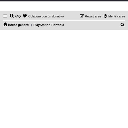
DaXHordes.org
FAQ
Colabora con un donativo
Registrarse
Identificarse
B
Índice general
PlayStation Portable
u
s
c
a
r