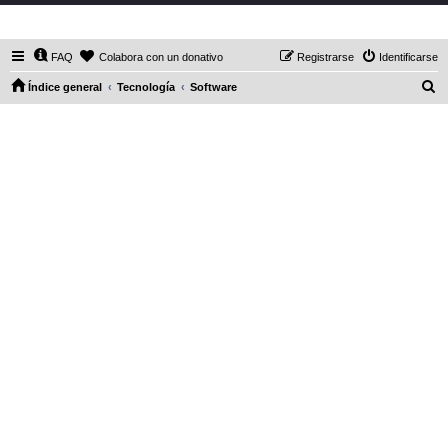
DaXHordes.org
FAQ
Colabora con un donativo
Registrarse
Identificarse
B
Índice general
Tecnología
Software
u
s
c
a
r