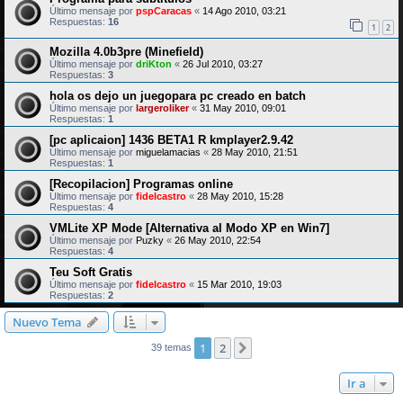
Último mensaje por
pspCaracas
«
14 Ago 2010, 03:21
Respuestas:
16
1
2
Mozilla 4.0b3pre (Minefield)
Último mensaje por
driKton
«
26 Jul 2010, 03:27
Respuestas:
3
hola os dejo un juegopara pc creado en batch
Último mensaje por
largeroliker
«
31 May 2010, 09:01
Respuestas:
1
[pc aplicaion] 1436 BETA1 R kmplayer2.9.42
Último mensaje por
miguelamacias
«
28 May 2010, 21:51
Respuestas:
1
[Recopilacion] Programas online
Último mensaje por
fidelcastro
«
28 May 2010, 15:28
Respuestas:
4
VMLite XP Mode [Alternativa al Modo XP en Win7]
Último mensaje por
Puzky
«
26 May 2010, 22:54
Respuestas:
4
Teu Soft Gratis
Último mensaje por
fidelcastro
«
15 Mar 2010, 19:03
Respuestas:
2
Nuevo Tema
1
2
Siguiente
39 temas
Ir a