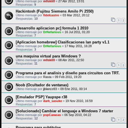
Último mensaje por
m0skit0
«
27 Abr 2012, 13:01
Respuestas:
9
Hackintosh (Fujitsu Siemens Amilo Pi 2550)
Último mensaje por
fidelcastro
«
03 Mar 2012, 20:12
Respuestas:
10
1
2
[Desarrollo aplicacion pc] formula 1 2010
Último mensaje por
DrNefarious
«
16 Jul 2011, 01:20
Respuestas:
7
[Aplicacion homebrew] Clasificaciones lan party v1.1
Último mensaje por
DrNefarious
«
17 May 2011, 16:28
Respuestas:
3
una maquina virtual para Windows ?
Último mensaje por
m0skit0
«
08 Abr 2011, 22:50
Respuestas:
11
1
2
Programa para el analisis y diseño para circuitos con TRT.
Último mensaje por
Rasta
«
09 Feb 2011, 19:20
Noob (Ocultador de ventanas)
Último mensaje por
jjblanco93
«
09 Ene 2011, 00:14
[Emulador PSP] Yaupspe r38
Último mensaje por
dark_sasuke
«
19 Nov 2010, 16:59
Respuestas:
7
[Solucionado] Cambiar el lenguaje a Windows 7 starter
Último mensaje por
pspCaracas
«
06 Sep 2010, 04:22
Respuestas:
12
1
2
Programa para subtitulos