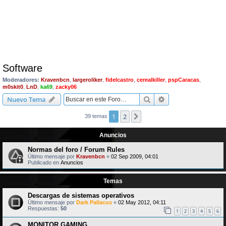
Software
Moderadores:
Kravenbcn
,
largeroliker
,
fidelcastro
,
cerealkiller
,
pspCaracas
,
m0skit0
,
LnD
,
ka69
,
zacky06
Buscar
Búsqueda avanzad
Nuevo Tema
1
2
Siguiente
39 temas
Anuncios
Normas del foro / Forum Rules
Último mensaje por
Kravenbcn
«
02 Sep 2009, 04:01
Publicado en
Anuncios
Temas
Descargas de sistemas operativos
Último mensaje por
Dark Pallacus
«
02 May 2012, 04:11
Respuestas:
50
1
2
3
4
5
6
MONITOR GAMING