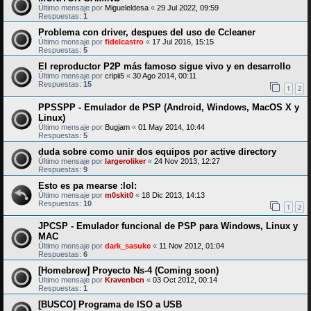
Último mensaje por
Migueleldesa
«
29 Jul 2022, 09:59
Respuestas:
1
Problema con driver, despues del uso de Ccleaner
Último mensaje por
fidelcastro
«
17 Jul 2016, 15:15
Respuestas:
5
El reproductor P2P más famoso sigue vivo y en desarrollo
Último mensaje por
cripii5
«
30 Ago 2014, 00:11
Respuestas:
15
1
2
PPSSPP - Emulador de PSP (Android, Windows, MacOS X y
Linux)
Último mensaje por
Bugjam
«
01 May 2014, 10:44
Respuestas:
5
duda sobre como unir dos equipos por active directory
Último mensaje por
largeroliker
«
24 Nov 2013, 12:27
Respuestas:
9
Esto es pa mearse :lol:
Último mensaje por
m0skit0
«
18 Dic 2013, 14:13
Respuestas:
10
1
2
JPCSP - Emulador funcional de PSP para Windows, Linux y
MAC
Último mensaje por
dark_sasuke
«
11 Nov 2012, 01:04
Respuestas:
6
[Homebrew] Proyecto Ns-4 (Coming soon)
Último mensaje por
Kravenbcn
«
03 Oct 2012, 00:14
Respuestas:
1
[BUSCO] Programa de ISO a USB