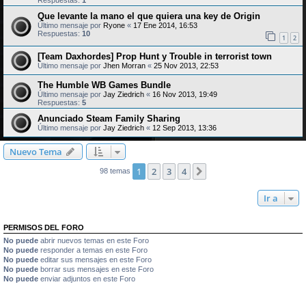
Respuestas:
1
Que levante la mano el que quiera una key de Origin
Último mensaje por
Ryone
«
17 Ene 2014, 16:53
Respuestas:
10
1
2
[Team Daxhordes] Prop Hunt y Trouble in terrorist town
Último mensaje por
Jhen Morran
«
25 Nov 2013, 22:53
The Humble WB Games Bundle
Último mensaje por
Jay Ziedrich
«
16 Nov 2013, 19:49
Respuestas:
5
Anunciado Steam Family Sharing
Último mensaje por
Jay Ziedrich
«
12 Sep 2013, 13:36
Nuevo Tema
1
2
3
4
Siguiente
98 temas
Ir a
PERMISOS DEL FORO
No puede
abrir nuevos temas en este Foro
No puede
responder a temas en este Foro
No puede
editar sus mensajes en este Foro
No puede
borrar sus mensajes en este Foro
No puede
enviar adjuntos en este Foro