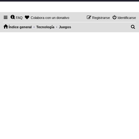
DaXHordes.org
FAQ
Colabora con un donativo
Registrarse
Identificarse
B
Índice general
Tecnología
Juegos
u
s
c
a
r