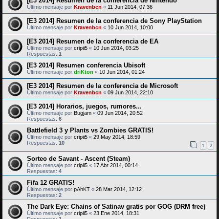
[E3 2014] Resumen de la conferencia de Nintendo
Último mensaje por
Kravenbcn
«
11 Jun 2014, 07:36
[E3 2014] Resumen de la conferencia de Sony PlayStation
Último mensaje por
Kravenbcn
«
10 Jun 2014, 10:00
[E3 2014] Resumen de la conferencia de EA
Último mensaje por
cripii5
«
10 Jun 2014, 03:25
Respuestas:
1
[E3 2014] Resumen conferencia Ubisoft
Último mensaje por
driKton
«
10 Jun 2014, 01:24
[E3 2014] Resumen de la conferencia de Microsoft
Último mensaje por
Kravenbcn
«
09 Jun 2014, 22:10
[E3 2014] Horarios, juegos, rumores...
Último mensaje por
Bugjam
«
09 Jun 2014, 20:52
Respuestas:
6
Battlefield 3 y Plants vs Zombies GRATIS!
Último mensaje por
cripii5
«
29 May 2014, 18:59
Respuestas:
10
1
2
Sorteo de Savant - Ascent (Steam)
Último mensaje por
cripii5
«
17 Abr 2014, 00:14
Respuestas:
4
Fifa 12 GRATIS!
Último mensaje por
pAhKT
«
28 Mar 2014, 12:12
Respuestas:
2
The Dark Eye: Chains of Satinav gratis por GOG (DRM free)
Último mensaje por
cripii5
«
23 Ene 2014, 18:31