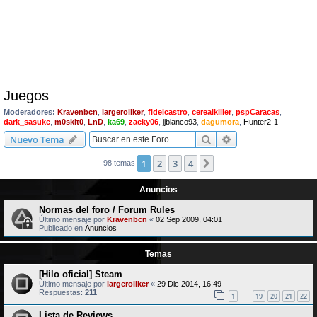
Juegos
Moderadores:
Kravenbcn
,
largeroliker
,
fidelcastro
,
cerealkiller
,
pspCaracas
,
dark_sasuke
,
m0skit0
,
LnD
,
ka69
,
zacky06
,
jjblanco93
,
dagumora
,
Hunter2-1
Buscar
Búsqueda avanzad
Nuevo Tema
1
2
3
4
Siguiente
98 temas
Anuncios
Normas del foro / Forum Rules
Último mensaje por
Kravenbcn
«
02 Sep 2009, 04:01
Publicado en
Anuncios
Temas
[Hilo oficial] Steam
Último mensaje por
largeroliker
«
29 Dic 2014, 16:49
Respuestas:
211
1
19
20
21
22
…
Lista de Reviews