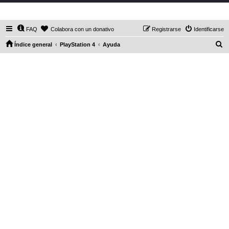
DaXHordes.org
FAQ
Colabora con un donativo
Registrarse
Identificarse
B
Índice general
PlayStation 4
Ayuda
u
s
c
a
r