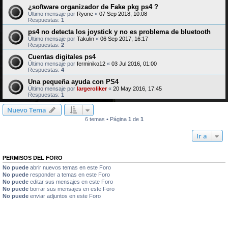
¿software organizador de Fake pkg ps4 ?
Último mensaje por
Ryone
«
07 Sep 2018, 10:08
Respuestas:
1
ps4 no detecta los joystick y no es problema de bluetooth
Último mensaje por
Takulin
«
06 Sep 2017, 16:17
Respuestas:
2
Cuentas digitales ps4
Último mensaje por
ferminiko12
«
03 Jul 2016, 01:00
Respuestas:
4
Una pequeña ayuda con PS4
Último mensaje por
largeroliker
«
20 May 2016, 17:45
Respuestas:
1
Nuevo Tema
6 temas • Página
1
de
1
Ir a
PERMISOS DEL FORO
No puede
abrir nuevos temas en este Foro
No puede
responder a temas en este Foro
No puede
editar sus mensajes en este Foro
No puede
borrar sus mensajes en este Foro
No puede
enviar adjuntos en este Foro