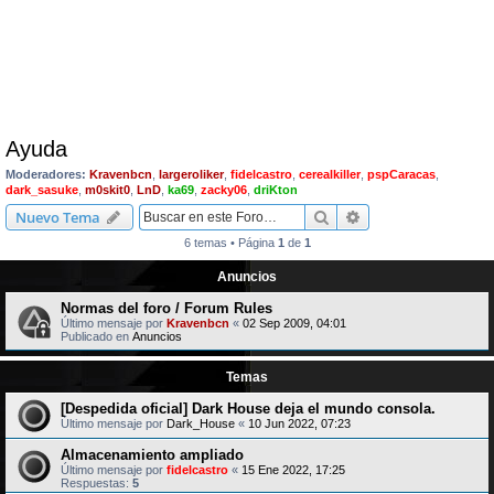
Ayuda
Moderadores:
Kravenbcn
,
largeroliker
,
fidelcastro
,
cerealkiller
,
pspCaracas
,
dark_sasuke
,
m0skit0
,
LnD
,
ka69
,
zacky06
,
driKton
Buscar
Búsqueda avanzad
Nuevo Tema
6 temas • Página
1
de
1
Anuncios
Normas del foro / Forum Rules
Último mensaje por
Kravenbcn
«
02 Sep 2009, 04:01
Publicado en
Anuncios
Temas
[Despedida oficial] Dark House deja el mundo consola.
Último mensaje por
Dark_House
«
10 Jun 2022, 07:23
Almacenamiento ampliado
Último mensaje por
fidelcastro
«
15 Ene 2022, 17:25
Respuestas:
5