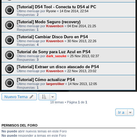
[Tutorial] DS4 Tool - Conecta tu DS4 al PC
Último mensaje por
Ryone
«
14 Ene 2014, 22:54
Respuestas:
2
[Tutorial] Modo Seguro (recovery)
Último mensaje por
Kravenbcn
«
04 Ene 2014, 21:25
Respuestas:
1
[Tutorial] Cambiar Disco Duro en PS4
Último mensaje por
Kravenbcn
«
30 Nov 2013, 22:26
Respuestas:
4
Tutorial de Sony para Luz Azul en PS4
Último mensaje por
dark_sasuke
«
25 Nov 2013, 02:37
Respuestas:
3
[Tutorial] Extraer un disco atascado de PS4
Último mensaje por
Kravenbcn
«
22 Nov 2013, 23:02
[Tutorial] Cómo actualizar PS4
Último mensaje por
largeroliker
«
14 Nov 2013, 12:05
Respuestas:
1
Nuevo Tema
18 temas • Página
1
de
1
Ir a
PERMISOS DEL FORO
No puede
abrir nuevos temas en este Foro
No puede
responder a temas en este Foro