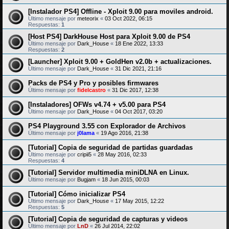
[Instalador PS4] Offline - Xploit 9.00 para moviles android.
Último mensaje por
meteorix
«
03 Oct 2022, 06:15
Respuestas:
1
[Host PS4] DarkHouse Host para Xploit 9.00 de PS4
Último mensaje por
Dark_House
«
18 Ene 2022, 13:33
Respuestas:
2
[Launcher] Xploit 9.00 + GoldHen v2.0b + actualizaciones.
Último mensaje por
Dark_House
«
31 Dic 2021, 21:16
Packs de PS4 y Pro y posibles firmwares
Último mensaje por
fidelcastro
«
31 Dic 2017, 12:38
[Instaladores] OFWs v4.74 + v5.00 para PS4
Último mensaje por
Dark_House
«
04 Oct 2017, 03:20
PS4 Playground 3.55 con Explorador de Archivos
Último mensaje por
j0lama
«
19 Ago 2016, 21:38
[Tutorial] Copia de seguridad de partidas guardadas
Último mensaje por
cripii5
«
28 May 2016, 02:33
Respuestas:
4
[Tutorial] Servidor multimedia miniDLNA en Linux.
Último mensaje por
Bugjam
«
18 Jun 2015, 00:03
[Tutorial] Cómo inicializar PS4
Último mensaje por
Dark_House
«
17 May 2015, 12:22
Respuestas:
5
[Tutorial] Copia de seguridad de capturas y videos
Último mensaje por
LnD
«
26 Jul 2014, 22:02