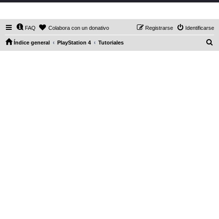
DaXHordes.org
FAQ
Colabora con un donativo
Registrarse
Identificarse
B
Índice general
PlayStation 4
Tutoriales
u
s
c
a
r