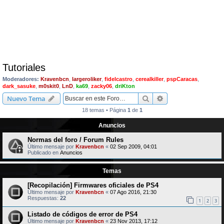
Tutoriales
Moderadores:
Kravenbcn
,
largeroliker
,
fidelcastro
,
cerealkiller
,
pspCaracas
,
dark_sasuke
,
m0skit0
,
LnD
,
ka69
,
zacky06
,
driKton
Buscar
Búsqueda avanzad
Nuevo Tema
18 temas • Página
1
de
1
Anuncios
Normas del foro / Forum Rules
Último mensaje por
Kravenbcn
«
02 Sep 2009, 04:01
Publicado en
Anuncios
Temas
[Recopilación] Firmwares oficiales de PS4
Último mensaje por
Kravenbcn
«
07 Ago 2016, 21:30
Respuestas:
22
1
2
3
Listado de códigos de error de PS4
Último mensaje por
Kravenbcn
«
23 Nov 2013, 17:12