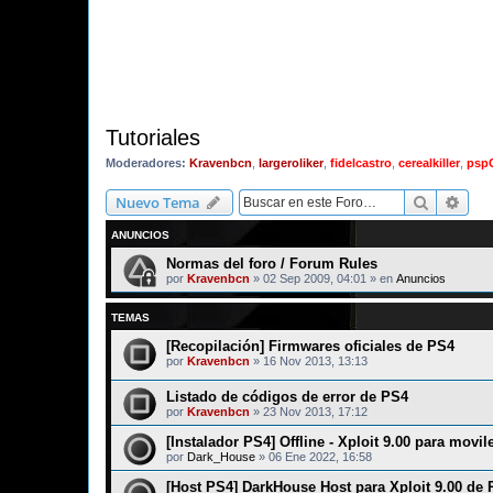
Tutoriales
Moderadores:
Kravenbcn
,
largeroliker
,
fidelcastro
,
cerealkiller
,
psp
Buscar
Bús
Nuevo Tema
ANUNCIOS
Normas del foro / Forum Rules
por
Kravenbcn
»
02 Sep 2009, 04:01
» en
Anuncios
TEMAS
[Recopilación] Firmwares oficiales de PS4
por
Kravenbcn
»
16 Nov 2013, 13:13
Listado de códigos de error de PS4
por
Kravenbcn
»
23 Nov 2013, 17:12
[Instalador PS4] Offline - Xploit 9.00 para movil
por
Dark_House
»
06 Ene 2022, 16:58
[Host PS4] DarkHouse Host para Xploit 9.00 de