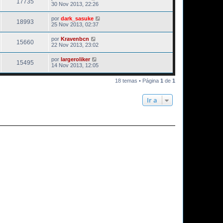
17735
30 Nov 2013, 22:26
por
dark_sasuke
18993
25 Nov 2013, 02:37
por
Kravenbcn
15660
22 Nov 2013, 23:02
por
largeroliker
15495
14 Nov 2013, 12:05
18 temas • Página
1
de
1
Ir a