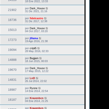
14316
18 Ene 2022, 13:33
por
Dark_House
21902
31 Dic 2021, 21:16
por
fidelcastro
18736
31 Dic 2017, 12:38
por
Dark_House
15013
04 Oct 2017, 03:20
por
j0lama
17273
19 Ago 2016, 21:38
por
cripii5
19094
28 May 2016, 02:33
por
Bugjam
14888
18 Jun 2015, 00:03
por
Dark_House
19670
17 May 2015, 12:22
por
LnD
14831
26 Jul 2014, 22:02
por
Ryone
18987
14 Ene 2014, 22:54
por
Kravenbcn
18187
04 Ene 2014, 21:25
por
Kravenbcn