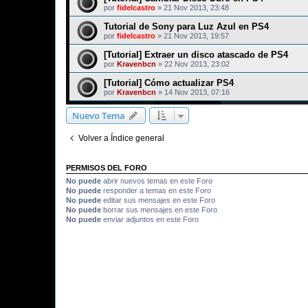
por
fidelcastro
»
21 Nov 2013, 23:48
Tutorial de Sony para Luz Azul en PS4
por
fidelcastro
»
21 Nov 2013, 19:57
[Tutorial] Extraer un disco atascado de PS4
por
Kravenbcn
»
22 Nov 2013, 23:02
[Tutorial] Cómo actualizar PS4
por
Kravenbcn
»
14 Nov 2013, 07:16
Nuevo Tema
Volver a Índice general
PERMISOS DEL FORO
No puede
abrir nuevos temas en este Foro
No puede
responder a temas en este Foro
No puede
editar sus mensajes en este Foro
No puede
borrar sus mensajes en este Foro
No puede
enviar adjuntos en este Foro