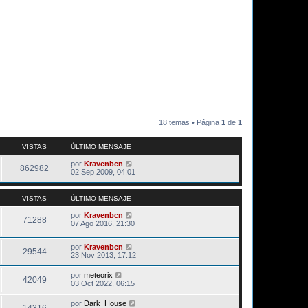
18 temas • Página
1
de
1
VISTAS
ÚLTIMO MENSAJE
por
Kravenbcn
862982
02 Sep 2009, 04:01
VISTAS
ÚLTIMO MENSAJE
por
Kravenbcn
71288
07 Ago 2016, 21:30
por
Kravenbcn
29544
23 Nov 2013, 17:12
por
meteorix
42049
03 Oct 2022, 06:15
por
Dark_House