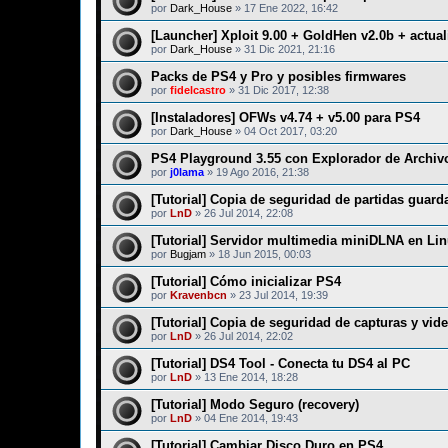
por
Dark_House
»
17 Ene 2022, 16:42
[Launcher] Xploit 9.00 + GoldHen v2.0b + actual
por
Dark_House
»
31 Dic 2021, 21:16
Packs de PS4 y Pro y posibles firmwares
por
fidelcastro
»
31 Dic 2017, 12:38
[Instaladores] OFWs v4.74 + v5.00 para PS4
por
Dark_House
»
04 Oct 2017, 03:20
PS4 Playground 3.55 con Explorador de Archiv
por
j0lama
»
19 Ago 2016, 21:38
[Tutorial] Copia de seguridad de partidas guard
por
LnD
»
26 Jul 2014, 22:08
[Tutorial] Servidor multimedia miniDLNA en Lin
por
Bugjam
»
18 Jun 2015, 00:03
[Tutorial] Cómo inicializar PS4
por
Kravenbcn
»
23 Jul 2014, 19:39
[Tutorial] Copia de seguridad de capturas y vid
por
LnD
»
26 Jul 2014, 22:02
[Tutorial] DS4 Tool - Conecta tu DS4 al PC
por
LnD
»
13 Ene 2014, 18:28
[Tutorial] Modo Seguro (recovery)
por
LnD
»
04 Ene 2014, 19:43
[Tutorial] Cambiar Disco Duro en PS4