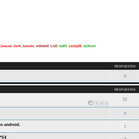
Caracas
,
dark_sasuke
,
m0skit0
,
LnD
,
ka69
,
zacky06
,
driKton
queda avanzada
RESPUESTAS
0
RESPUESTAS
22
1
2
3
0
es android.
1
 PS4