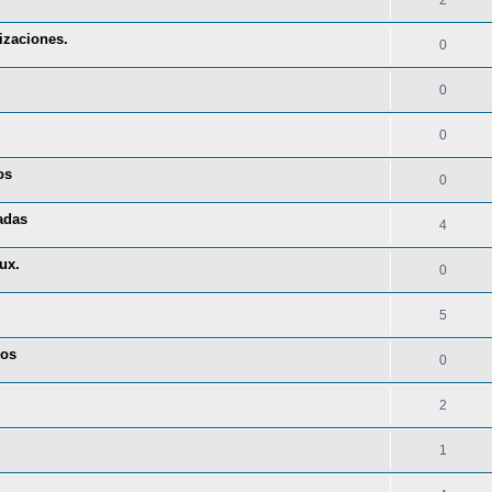
2
izaciones.
0
0
0
os
0
adas
4
ux.
0
5
eos
0
2
1