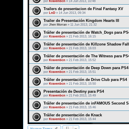
por
Kravenbcn
»
14 Jun 2013, 10:48
Trailers de presentacion de Final Fantasy XV
por
LnD
»
14 Jun 2013, 09:34
Trailer de Presentación Kingdom Hearts III
por
Jhen Morran
»
11 Jun 2013, 21:32
Tráiler de presentación de Watch_Dogs para PS
por
Kravenbcn
»
21 Feb 2013, 16:15
Tráiler de presentación de Killzone Shadow Fal
por
Kravenbcn
»
21 Feb 2013, 16:03
Tráiler de presentación de The Witness para PS
por
Kravenbcn
»
21 Feb 2013, 15:52
Tráiler de presentación de Deep Down para PS4
por
Kravenbcn
»
21 Feb 2013, 15:51
Tráiler de presentación de Drive Club para PS4
por
Kravenbcn
»
21 Feb 2013, 15:50
Presentación de Destiny para PS4
por
Kravenbcn
»
21 Feb 2013, 15:49
Tráiler de presentación de inFAMOUS Second 
por
Kravenbcn
»
21 Feb 2013, 15:46
Tráiler de presentación de Knack
por
Kravenbcn
»
21 Feb 2013, 15:44
Nuevo Tema