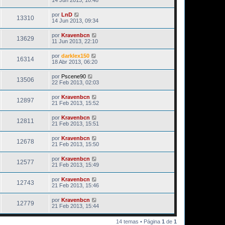
por
LnD
13310
14 Jun 2013, 09:34
por
Kravenbcn
13629
11 Jun 2013, 22:10
por
darklex150
16314
18 Abr 2013, 06:20
por
Pscene90
13506
22 Feb 2013, 02:03
por
Kravenbcn
12897
21 Feb 2013, 15:52
por
Kravenbcn
12811
21 Feb 2013, 15:51
por
Kravenbcn
12678
21 Feb 2013, 15:50
por
Kravenbcn
12577
21 Feb 2013, 15:49
por
Kravenbcn
12743
21 Feb 2013, 15:46
por
Kravenbcn
12779
21 Feb 2013, 15:44
14 temas • Página
1
de
1