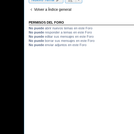
Volver a Índice general
PERMISOS DEL FORO
No puede
abrir nuevos temas en este Foro
No puede
responder a temas en este Foro
No puede
editar sus mensajes en este Foro
No puede
borrar sus mensajes en este Foro
No puede
enviar adjuntos en este Foro