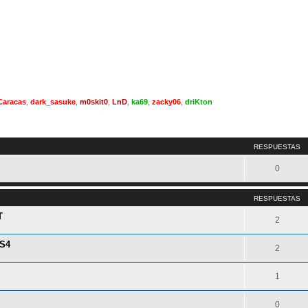
Caracas
,
dark_sasuke
,
m0skit0
,
LnD
,
ka69
,
zacky06
,
driKton
queda avanzada
RESPUESTAS
0
RESPUESTAS
T
2
PS4
2
1
0