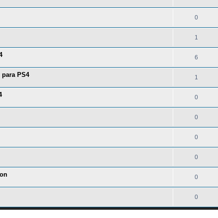
0
1
4
6
l para PS4
1
4
0
0
0
0
Son
0
0