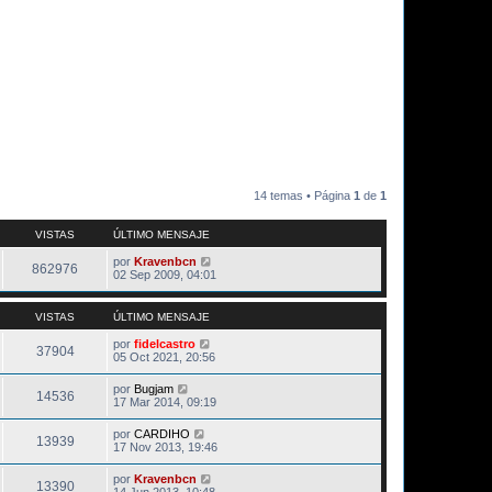
14 temas • Página
1
de
1
VISTAS
ÚLTIMO MENSAJE
por
Kravenbcn
862976
02 Sep 2009, 04:01
VISTAS
ÚLTIMO MENSAJE
por
fidelcastro
37904
05 Oct 2021, 20:56
por
Bugjam
14536
17 Mar 2014, 09:19
por
CARDIHO
13939
17 Nov 2013, 19:46
por
Kravenbcn
13390
14 Jun 2013, 10:48