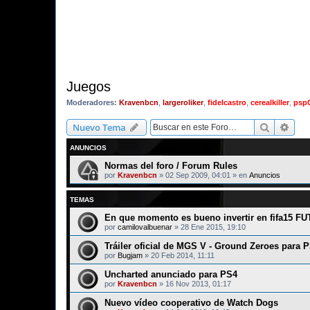
Juegos
Moderadores:
Kravenbcn
,
largeroliker
,
fidelcastro
,
cerealkiller
,
psp
Buscar
Bús
Nuevo Tema
ANUNCIOS
Normas del foro / Forum Rules
por
Kravenbcn
»
02 Sep 2009, 04:01
» en
Anuncios
TEMAS
En que momento es bueno invertir en fifa15 FU
por
camilovalbuenar
»
28 Ene 2015, 19:10
Tráiler oficial de MGS V - Ground Zeroes para 
por
Bugjam
»
20 Feb 2014, 11:11
Uncharted anunciado para PS4
por
Kravenbcn
»
16 Nov 2013, 01:17
Nuevo vídeo cooperativo de Watch Dogs