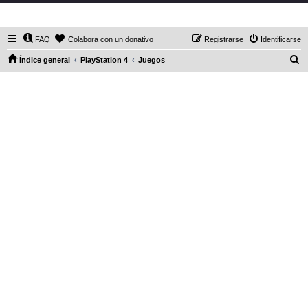
DaXHordes.org
FAQ
Colabora con un donativo
Registrarse
Identificarse
B
Índice general
PlayStation 4
Juegos
u
s
c
a
r