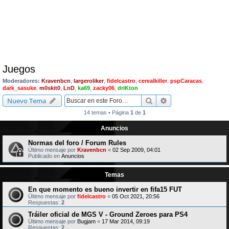
Juegos
Moderadores:
Kravenbcn
,
largeroliker
,
fidelcastro
,
cerealkiller
,
pspCaracas
,
dark_sasuke
,
m0skit0
,
LnD
,
ka69
,
zacky06
,
driKton
Buscar
Búsqueda avanzad
Nuevo Tema
14 temas • Página
1
de
1
Anuncios
Normas del foro / Forum Rules
Último mensaje por
Kravenbcn
«
02 Sep 2009, 04:01
Publicado en
Anuncios
Temas
En que momento es bueno invertir en fifa15 FUT
Último mensaje por
fidelcastro
«
05 Oct 2021, 20:56
Respuestas:
2
Tráiler oficial de MGS V - Ground Zeroes para PS4
Último mensaje por
Bugjam
«
17 Mar 2014, 09:19
Respuestas:
2