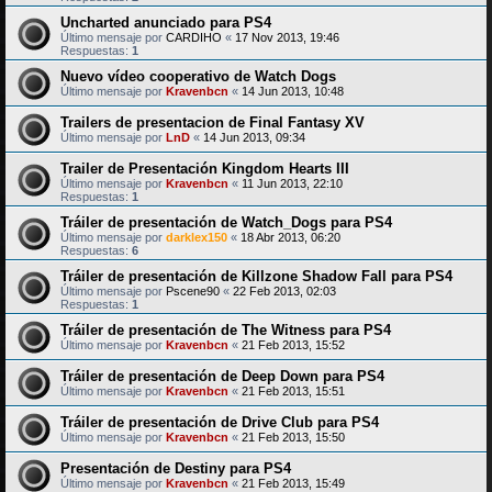
Uncharted anunciado para PS4
Último mensaje por
CARDIHO
«
17 Nov 2013, 19:46
Respuestas:
1
Nuevo vídeo cooperativo de Watch Dogs
Último mensaje por
Kravenbcn
«
14 Jun 2013, 10:48
Trailers de presentacion de Final Fantasy XV
Último mensaje por
LnD
«
14 Jun 2013, 09:34
Trailer de Presentación Kingdom Hearts III
Último mensaje por
Kravenbcn
«
11 Jun 2013, 22:10
Respuestas:
1
Tráiler de presentación de Watch_Dogs para PS4
Último mensaje por
darklex150
«
18 Abr 2013, 06:20
Respuestas:
6
Tráiler de presentación de Killzone Shadow Fall para PS4
Último mensaje por
Pscene90
«
22 Feb 2013, 02:03
Respuestas:
1
Tráiler de presentación de The Witness para PS4
Último mensaje por
Kravenbcn
«
21 Feb 2013, 15:52
Tráiler de presentación de Deep Down para PS4
Último mensaje por
Kravenbcn
«
21 Feb 2013, 15:51
Tráiler de presentación de Drive Club para PS4
Último mensaje por
Kravenbcn
«
21 Feb 2013, 15:50
Presentación de Destiny para PS4
Último mensaje por
Kravenbcn
«
21 Feb 2013, 15:49